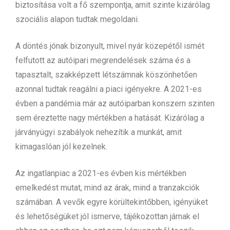
biztosítása volt a fő szempontja, amit szinte kizárólag
szociális alapon tudtak megoldani.
A döntés jónak bizonyult, mivel nyár közepétől ismét
felfutott az autóipari megrendelések száma és a
tapasztalt, szakképzett létszámnak köszönhetően
azonnal tudtak reagálni a piaci igényekre. A 2021-es
évben a pandémia már az autóiparban konszern szinten
sem éreztette nagy mértékben a hatását. Kizárólag a
járványügyi szabályok nehezítik a munkát, amit
kimagaslóan jól kezelnek.
Az ingatlanpiac a 2021-es évben kis mértékben
emelkedést mutat, mind az árak, mind a tranzakciók
számában. A vevők egyre körültekintőbben, igényüket
és lehetőségüket jól ismerve, tájékozottan járnak el