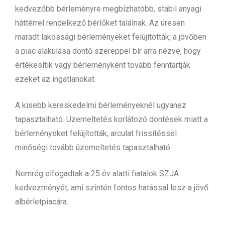
kedvezőbb bérleményre megbízhatóbb, stabil anyagi
háttérrel rendelkező bérlőket találnak. Az üresen
maradt lakossági bérleményeket felújították; a jövőben
a piac alakulása döntő szereppel bír arra nézve, hogy
értékesítik vagy bérleményként tovább fenntartják
ezeket az ingatlanokat.
A kisebb kereskedelmi bérleményeknél ugyanez
tapasztalható. Üzemeltetés korlátozó döntések miatt a
bérleményeket felújították, arculat frissítéssel
minőségi tovább üzemeltetés tapasztalható.
Nemrég elfogadtak a 25 év alatti fiatalok SZJA
kedvezményét, ami szintén fontos hatással lesz a jövő
albérletpiacára.