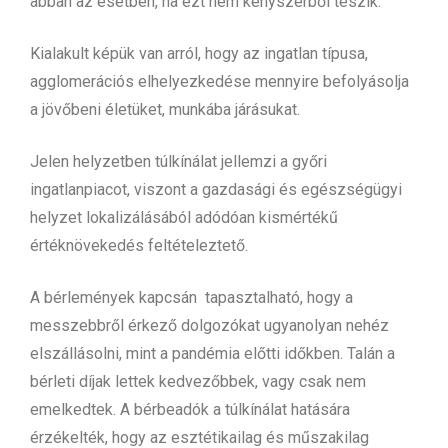
abban az esetben, ha ezt nem kényszerből teszik.
Kialakult képük van arról, hogy az ingatlan típusa,
agglomerációs elhelyezkedése mennyire befolyásolja
a jövőbeni életüket, munkába járásukat.
Jelen helyzetben túlkínálat jellemzi a győri
ingatlanpiacot, viszont a gazdasági és egészségügyi
helyzet lokalizálásából adódóan kismértékű
értéknövekedés feltételeztető.
A bérlemények kapcsán tapasztalható, hogy a
messzebbről érkező dolgozókat ugyanolyan nehéz
elszállásolni, mint a pandémia előtti időkben. Talán a
bérleti díjak lettek kedvezőbbek, vagy csak nem
emelkedtek. A bérbeadók a túlkínálat hatására
érzékelték, hogy az esztétikailag és műszakilag