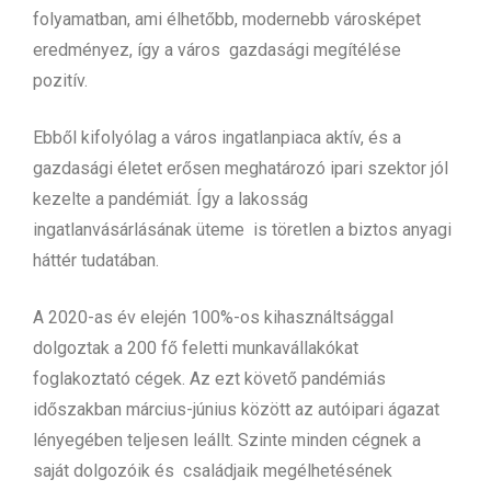
folyamatban, ami élhetőbb, modernebb városképet
eredményez, így a város gazdasági megítélése
pozitív.
Ebből kifolyólag a város ingatlanpiaca aktív, és a
gazdasági életet erősen meghatározó ipari szektor jól
kezelte a pandémiát. Így a lakosság
ingatlanvásárlásának üteme is töretlen a biztos anyagi
háttér tudatában.
A 2020-as év elején 100%-os kihasználtsággal
dolgoztak a 200 fő feletti munkavállakókat
foglakoztató cégek. Az ezt követő pandémiás
időszakban március-június között az autóipari ágazat
lényegében teljesen leállt. Szinte minden cégnek a
saját dolgozóik és családjaik megélhetésének