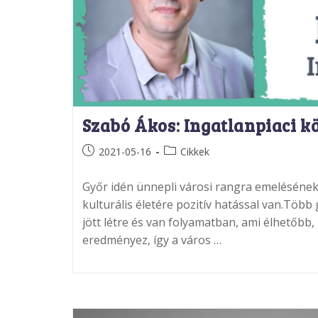
Szabó Ákos: Ingatlanpiaci k
Post
Post
2021-05-16
Cikkek
published:
category:
Győr idén ünnepli városi rangra emelésének 
kulturális életére pozitív hatással van.Több
jött létre és van folyamatban, ami élhetőb
eredményez, így a város …