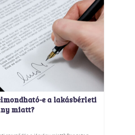
Felmondható-e a lakásbérleti
ány miatt?