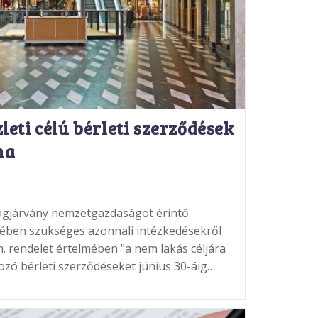
zleti célú bérleti szerződések
ma
ágjárvány nemzetgazdaságot érintő
ében szükséges azonnali intézkedésekről
rm. rendelet értelmében "a nem lakás céljára
ozó bérleti szerződéseket június 30-áig…