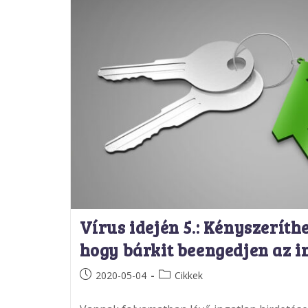
Vírus idején 5.: Kényszeríthe
hogy bárkit beengedjen az i
Post
Post
2020-05-04
Cikkek
published:
category: