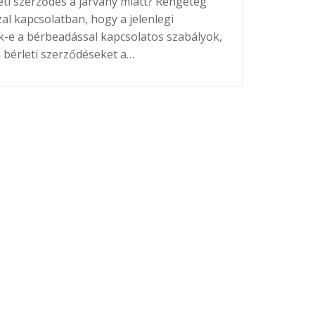
ti szerződés a járvány miatt? Rengeteg
al kapcsolatban, hogy a jelenlegi
k-e a bérbeadással kapcsolatos szabályok,
 a bérleti szerződéseket a…