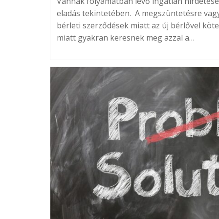
Vannak folyamatban lévő ingatlan hirdetés
eladás tekintetében. A megszüntetésre vag
bérleti szerződések miatt az új bérlővel köt
miatt gyakran keresnek meg azzal a…