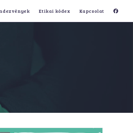
ndezvények
Etikai kódex
Kapcsolat