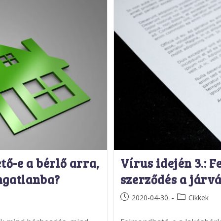
tő-e a bérlő arra,
Vírus idején 3.: 
ngatlanba?
szerződés a járv
Post
Post
2020-04-30
Cikkek
published:
category: