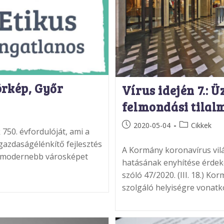
örkép, Győr
Vírus idején 7.: Ü
felmondási tilal
Post
Post
2020-05-04
Cikkek
750. évfordulóját, ami a
published:
category:
 gazdaságélénkítő fejlesztés
A Kormány koronavírus vil
b, modernebb városképet
hatásának enyhítése érdek
szóló 47/2020. (III. 18.) Ko
szolgáló helyiségre vonatk