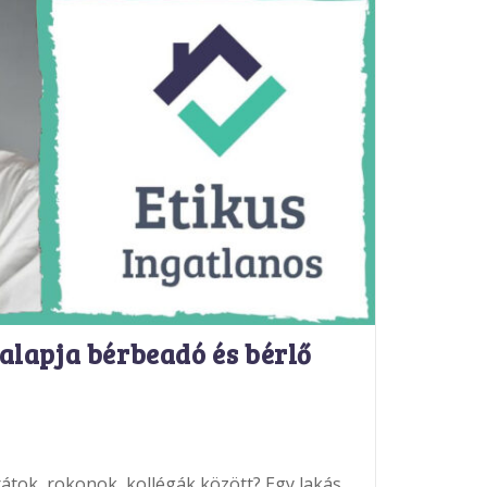
 alapja bérbeadó és bérlő
rátok, rokonok, kollégák között? Egy lakás