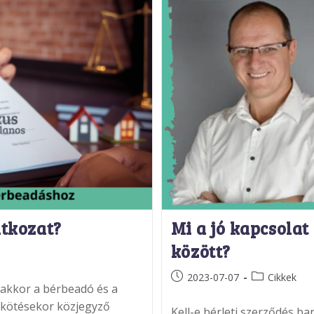
atkozat?
Mi a jó kapcsolat
között?
Post
Post
2023-07-07
Cikkek
 akkor a bérbeadó és a
published:
category:
gkötésekor közjegyző
Kell-e bérleti szerződés ba