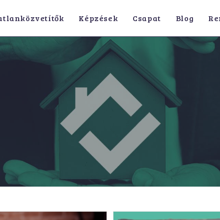
atlanközvetítők
Képzések
Csapat
Blog
Re