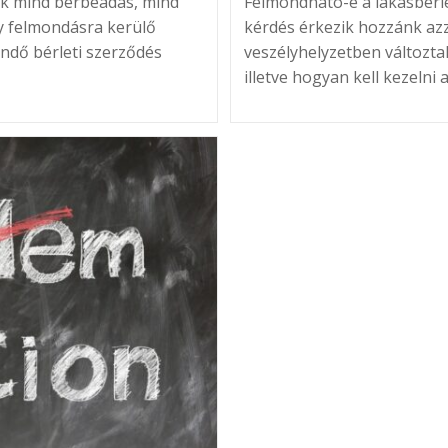
ek mind bérbeadás, mind
Felmondható-e a lakásbérle
y felmondásra kerülő
kérdés érkezik hozzánk azz
endő bérleti szerződés
veszélyhelyzetben változta
illetve hogyan kell kezelni