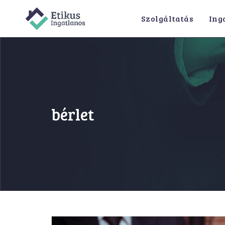
Skip
Szolgáltatás
Ing
to
content
bérlet