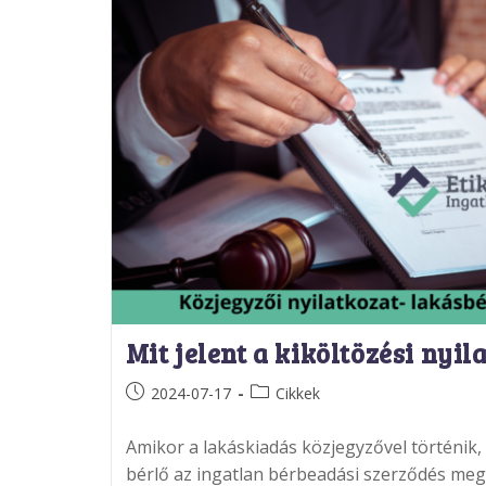
Mit jelent a kiköltözési nyil
Post
Post
2024-07-17
Cikkek
published:
category:
Amikor a lakáskiadás közjegyzővel történik,
bérlő az ingatlan bérbeadási szerződés me