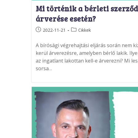
Mi történik a bérleti szerző
árverése esetén?
Post
Post
2022-11-21
Cikkek
published:
category:
A bírósági végrehajtási eljárás során nem ki
kerül árverezésre, amelyben bérlő lakik. Ily
az ingatlant lakottan kell-e árverezni? Mi le
sorsa…