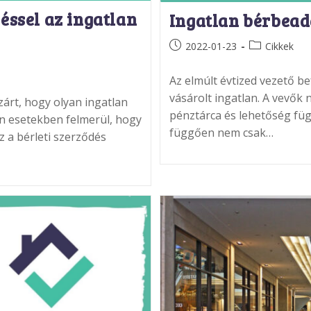
déssel az ingatlan
Ingatlan bérbead
Post
Post
2022-01-23
Cikkek
published:
category:
Az elmúlt évtized vezető be
vásárolt ingatlan. A vevők
zárt, hogy olyan ingatlan
pénztárca és lehetőség füg
en esetekben felmerül, hogy
függően nem csak…
sz a bérleti szerződés