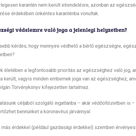
nylegesen karantén nem került elrendelésre, azonban az egészs
se érdekében önkéntes karanténba vonultak.
zségi védelemre való joga a jelenlegi helyzetben?
sebb kérdés, hogy mennyire védhető a bérlő egészségre, egés
zetben?
ek életében a legfontosabb prioritás az egészséghez való jog, 
ra került, vagyis minden embernek joga van az egészséghez, am
lgári Törvénykönyv kifejezetten tartalmaz.
akhatásunk céljából szolgáló ingatlanba – akár védőöltözetben is –
rtőzhet bennünket a koronavírus járvánnyal.
 más érdekkel (például gazdasági érdekkel) szemben érvényesí