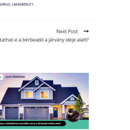
VÍRUS
,
LAKÁSBÉRLET
,
Next Post
oltathat-e a bérbeadó a járvány ideje alatt?