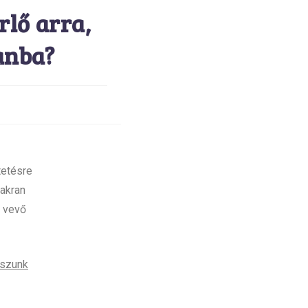
rlő arra,
anba?
tetésre
yakran
/ vevő
laszunk