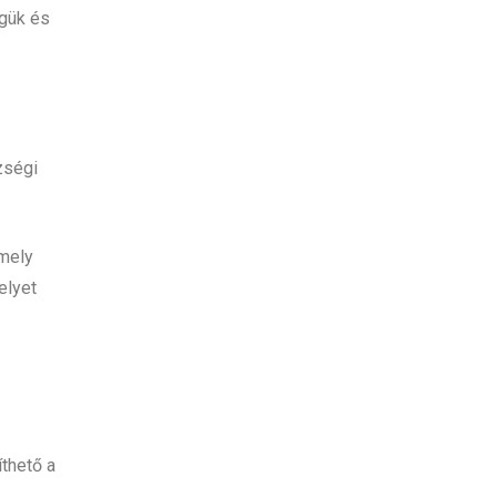
égük és
zségi
amely
elyet
thető a