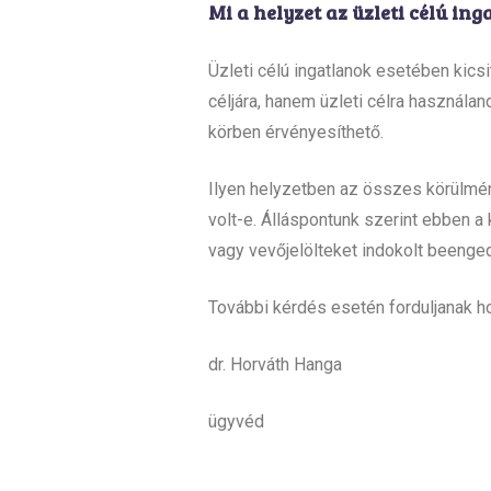
Mi a helyzet az üzleti célú in
Üzleti célú ingatlanok esetében kics
céljára, hanem üzleti célra használa
körben érvényesíthető.
Ilyen helyzetben az összes körülmé
volt-e. Álláspontunk szerint ebben a
vagy vevőjelölteket indokolt beenged
További kérdés esetén forduljanak 
dr. Horváth Hanga
ügyvéd