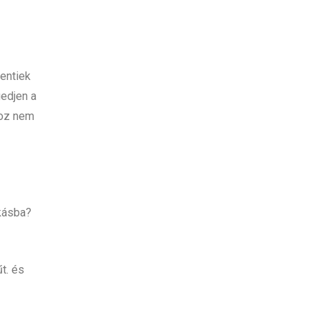
fentiek
gedjen a
hoz nem
akásba?
t. és