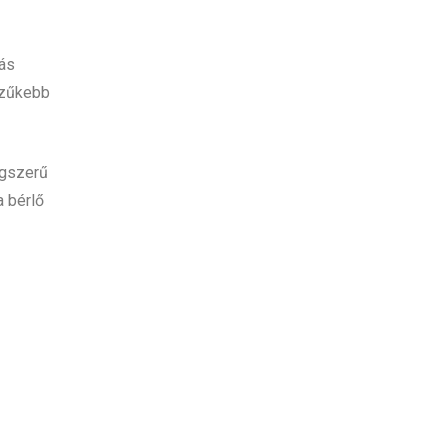
kás
 szűkebb
ogszerű
a bérlő