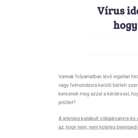
Vírus id
hogy
Vannak folyamatban lévő ingatlan h
vagy felmondásra kerülő bérleti szer
keresnek meg azzal a kérdéssel, hogy
jelöltet?
A jelenleg kialakult világjárványra és 
az, hogy nem, nem köteles beengedi 