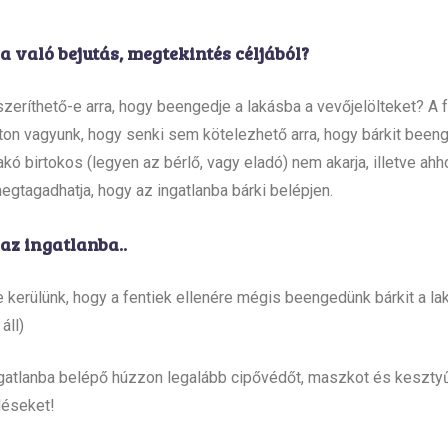
 való bejutás, megtekintés céljából?
szeríthető-e arra, hogy beengedje a lakásba a vevőjelölteket? A 
on vagyunk, hogy senki sem kötelezhető arra, hogy bárkit been
kó birtokos (legyen az bérlő, vagy eladó) nem akarja, illetve ah
megtagadhatja, hogy az ingatlanba bárki belépjen.
az ingatlanba..
e kerülünk, hogy a fentiek ellenére mégis beengedünk bárkit a l
áll)
gatlanba belépő húzzon legalább cipővédőt, maszkot és kesztyű
déseket!