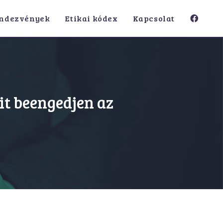
ndezvények
Etikai kódex
Kapcsolat
kit beengedjen az