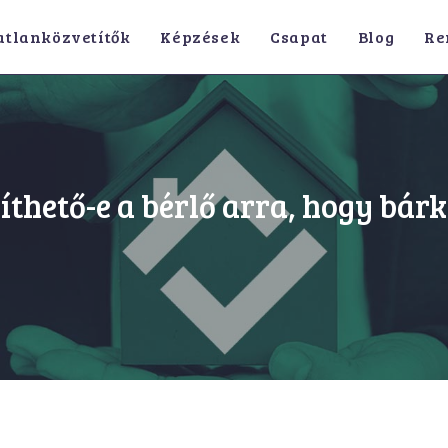
atlanközvetítők
Képzések
Csapat
Blog
Re
ríthető-e a bérlő arra, hogy bár