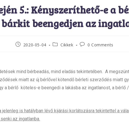
ején 5.: Kényszeríthető-e a bé
 bárkit beengedjen az ingatl
2020-05-04
Cikkek
0 Comments
irdetések mind bérbeadás, mind eladás tekintetében. A megszün
ződések miatt az új bérlővel kötendő bérleti szerződés miatt g
 a bérlő köteles-e beengedi a lakásba az ingatlanost, a bérlő 
a jelenleg is hatályban lévő kijárási korlátozásra tekintettel a vá
senki az ingatlanba.