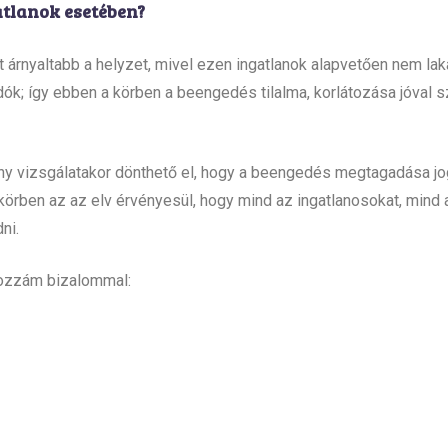
gatlanok esetében?
it árnyaltabb a helyzet, mivel ezen ingatlanok alapvetően nem la
ndók; így ebben a körben a beengedés tilalma, korlátozása jóval
ny vizsgálatakor dönthető el, hogy a beengedés megtagadása j
 körben az az elv érvényesül, hogy mind az ingatlanosokat, mind 
ni.
hozzám bizalommal: