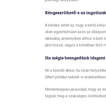
Kényszeríthető-e az ingatlanba
A kérdés tehát az, hogy a bérlő kény
okán egyértelműen azon az álláspont
lakásába, amennyiben ahhoz a bent la
járul hozzá, vagyis a birtokban lévő 
Ha mégis beengedünk idegent 
Mi a teendő akkor, ha olyan helyzetb
(Mert például nekünk is érdekünkben 
Mindenképpen javasoljuk, hogy az in
tegyük meg a szükséges óvintézke