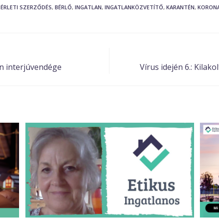
BÉRLETI SZERZŐDÉS
,
BÉRLŐ
,
INGATLAN
,
INGATLANKÖZVETÍTŐ
,
KARANTÉN
,
KORONA
n interjúvendége
Vírus idején 6.: Kilak