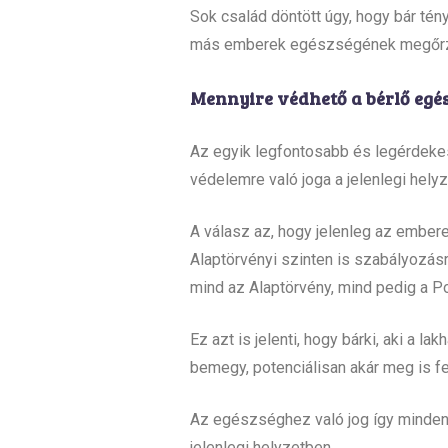
Sok család döntött úgy, hogy bár té
más emberek egészségének megőrzé
Mennyire védhető a bérlő egés
Az egyik legfontosabb és legérdeke
védelemre való joga a jelenlegi hely
A válasz az, hogy jelenleg az ember
Alaptörvényi szinten is szabályozás
mind az Alaptörvény, mind pedig a Po
Ez azt is jelenti, hogy bárki, aki a l
bemegy, potenciálisan akár meg is fe
Az egészséghez való jog így minden
jelenlegi helyzetben.