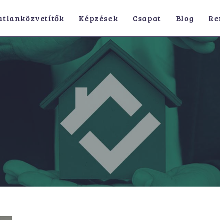
atlanközvetítők
Képzések
Csapat
Blog
Re