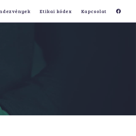
ndezvények
Etikai kódex
Kapcsolat