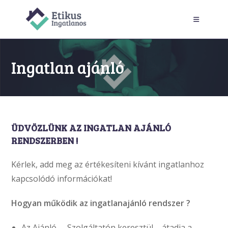
Skip
to
content
Ingatlan ajánló
ÜDVÖZLÜNK AZ INGATLAN AJÁNLÓ
RENDSZERBEN !
Kérlek, add meg az értékesíteni kívánt ingatlanhoz
kapcsolódó információkat!
Hogyan működik az ingatlanajánló rendszer ?
Az Ajánló – Szolgáltatón keresztül – átadja a