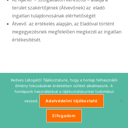
terület szakértőjének (Átvevőnek) az eladó
ingatlan tulajdonosának elérhetőségét
Átvevő az értékelés alapján, az Eladóval történt
megegyezésnek megfelelően megkezdi az ingatlan
értékesítését.
Kedves Látogató! Tájékoztatunk, hogy a honlap felhasználói
élmény fokozásának érdekében sütiket alkalmazunk. A
honlapunk használatával a tájékoztatásunkat tudomásul
Adatvédelmi tájékoztató
veszed.
Adatkezelési tájékoztató
Impresszum
Süti beállítások
ETIKUS Belépés
Elfogadom
Copyright © 2026 Etikus Ingatlanos