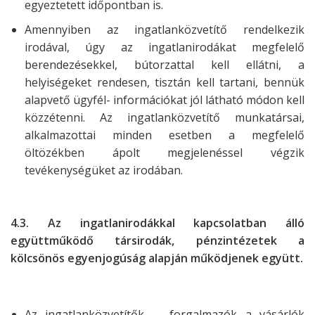
egyeztetett időpontban is.
Amennyiben az ingatlanközvetítő rendelkezik
irodával, úgy az ingatlanirodákat megfelelő
berendezésekkel, bútorzattal kell ellátni, a
helyiségeket rendesen, tisztán kell tartani, bennük
alapvető ügyfél- információkat jól látható módon kell
közzétenni. Az ingatlanközvetítő munkatársai,
alkalmazottai minden esetben a megfelelő
öltözékben ápolt megjelenéssel végzik
tevékenységüket az irodában.
4.3. Az ingatlanirodákkal kapcsolatban álló
együttműködő társirodák,
pénzintézetek a
kölcsönös egyenjogúság alapján működjenek együtt.
Az ingatlanközvetítők, – forgalmazók a vásárlók