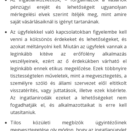
pénzügyi erejét és lehetőségeit ugyanolyan
mérlegelési elvek szerint ítéljék meg, mint amire
saját vásárlásaiknál is igényt tartanának.
Az ügyfelekkel való kapcsolatokban figyelembe kell
venni a kölcsönös érdekeket és lehetőségeket, és
azokat méltányolni kell. Miután az ügyfelek vannak a
leginkább kitéve az erőfölény alkalmazás
veszélyeinek, ezért az ő érdekükben várható el
leginkább ennek etikus megelőzése. Ezek többnyire
tisztességtelen műveletek, mint a megvesztegetés, a
személyre szóló és állami szervezet elől eltitkolt
visszatérítés, vagy juttatások, illetve ezek kísérlete.
Az ingatlanirodák ezeket a lehetőségeket nem
fogadhatják el, és alkalmazottaikat is erre kell
utasítaniuk.
Tilos közületi megbízók ügyintézőinek
megvesztegetése oly módon, hogy az ingatlanügylet