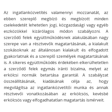
Az ingatlanközvetítés valamennyi mozzanatát, az
ebben szereplő megbízó és megbízott minden
cselekedetét lehetetlen jogi, közgazdasági vagy egyéb
eszközökkel kizárólagos módon szabályozni. A
szerződő felek együttműködésnek alakulásában nagy
szerepe van a résztvevők magatartásának, a kialakult
szokásoknak az általánosan kialakult és elfogadott
gyakorlatnak és a szereplő személyek magatartásának
is. A sikeres együttműködés érdekében elkerülhetetlen
a szerződő felek egymás iránti bizalma, melyet az
erkölcsi normák betartása garantál. A szabályzat
összeállításának, kiadásának célja az, hogy
megvilágítsa az ingatlanközvetítői munka és annak
résztvevői vonatkozásában az erkölcsös, kevésbé
erkölcsös vagy elfogadhatatlan magatartás ismérveit.