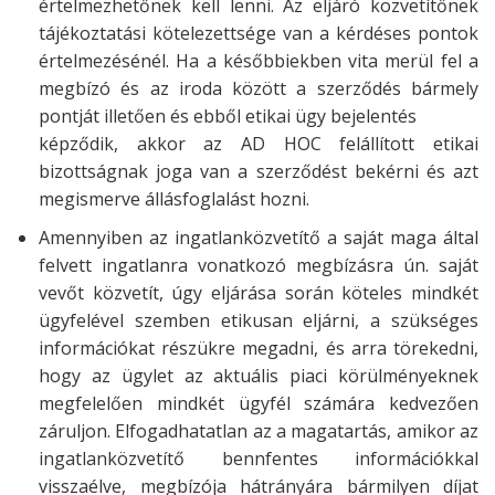
értelmezhetőnek kell lenni. Az eljáró közvetítőnek
tájékoztatási kötelezettsége van a kérdéses pontok
értelmezésénél. Ha a későbbiekben vita merül fel a
megbízó és az iroda között a szerződés bármely
pontját illetően és ebből etikai ügy bejelentés
képződik, akkor az AD HOC felállított etikai
bizottságnak joga van a szerződést bekérni és azt
megismerve állásfoglalást hozni.
Amennyiben az ingatlanközvetítő a saját maga által
felvett ingatlanra vonatkozó megbízásra ún. saját
vevőt közvetít, úgy eljárása során köteles mindkét
ügyfelével szemben etikusan eljárni, a szükséges
információkat részükre megadni, és arra törekedni,
hogy az ügylet az aktuális piaci körülményeknek
megfelelően mindkét ügyfél számára kedvezően
záruljon. Elfogadhatatlan az a magatartás, amikor az
ingatlanközvetítő bennfentes információkkal
visszaélve, megbízója hátrányára bármilyen díjat