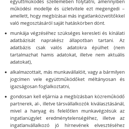
együttműködés szellemében folytatni, amennyiben
működési modellje és üzletvitele ezt megengedi –
amellett, hogy megbízásai más ingatlanközvetítőkkel
való megosztásáról saját hatáskörben dönt.
munkája végzéséhez szükséges keresleti és kínálati
adatbázisát naprakész állapotban tartani. Az
adatbázis csak valós adatokra épülhet (nem
tartalmazhat hamis adatokat, illetve nem aktuális
adatokat),
alkalmazottait, más munkavállalóit, vagy a bármilyen
jogcímen vele együttműködőket méltányosan és
igazságosan foglalkoztatni,
gondosan kell eljárnia a megbízásban közreműködő
partnerek, al-, illetve társvállalkozók kiválasztásánál,
mivel a hanyag és felelőtlen munkavégzésük az
ingatlanügylet eredménytelenségéhez, illetve az
ingatlanvállalkozó jó hírnevének elvesztéséhez