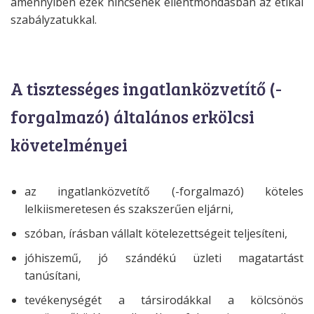
amennyiben ezek nincsenek ellentmondásban az
etikai
szabályzatukkal.
A tisztességes ingatlanközvetítő (-
forgalmazó) általános erkölcsi
követelményei
az ingatlanközvetítő (-forgalmazó) köteles
lelkiismeretesen és szakszerűen eljárni,
szóban, írásban vállalt kötelezettségeit teljesíteni,
jóhiszemű, jó szándékú üzleti magatartást
tanúsítani,
tevékenységét a társirodákkal a kölcsönös