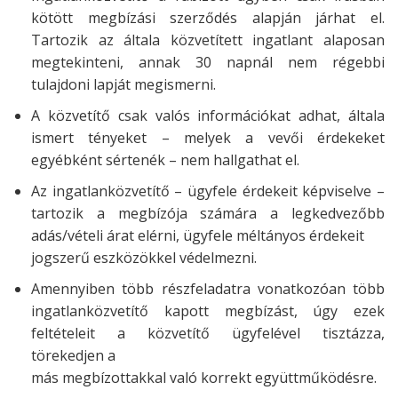
kötött megbízási szerződés alapján járhat el.
Tartozik az általa közvetített ingatlant alaposan
megtekinteni, annak 30 napnál nem régebbi
tulajdoni lapját megismerni.
A közvetítő csak valós információkat adhat, általa
ismert tényeket – melyek a vevői érdekeket
egyébként sértenék – nem hallgathat el.
Az ingatlanközvetítő – ügyfele érdekeit képviselve –
tartozik a megbízója számára a legkedvezőbb
adás/vételi árat elérni, ügyfele méltányos érdekeit
jogszerű eszközökkel védelmezni.
Amennyiben több részfeladatra vonatkozóan több
ingatlanközvetítő kapott megbízást, úgy ezek
feltételeit a közvetítő ügyfelével tisztázza,
törekedjen a
más megbízottakkal való korrekt együttműködésre.