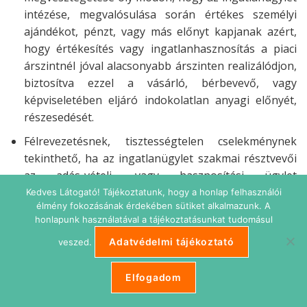
intézése, megvalósulása során értékes személyi
ajándékot, pénzt, vagy más előnyt kapjanak azért,
hogy értékesítés vagy ingatlanhasznosítás a piaci
árszintnél jóval alacsonyabb árszinten realizálódjon,
biztosítva ezzel a vásárló, bérbevevő, vagy
képviseletében eljáró indokolatlan anyagi előnyét,
részesedését.
Félrevezetésnek, tisztességtelen cselekménynek
tekinthető, ha az ingatlanügylet szakmai résztvevői
az adás-vételi, vagy hasznosítási ügylet
megvalósulásához lényeges információkat, mint
Kedves Látogató! Tájékoztatunk, hogy a honlap felhasználói
élmény fokozásának érdekében sütiket alkalmazunk. A
például pénzügyi fedezet hiánya, ingatlant terhelő
honlapunk használatával a tájékoztatásunkat tudomásul
jelzálog, egyéb korlátozások, használatbavétel reális
Adatvédelmi tájékoztató
időpontja, stb. vonatkozásában eltitkolnak.
veszed.
Elfogadom
4.4. Az üzleti titok birtokosának hozzájárulása nélkül