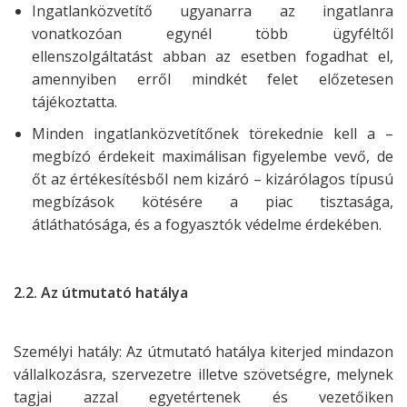
Ingatlanközvetítő ugyanarra az ingatlanra
vonatkozóan egynél több ügyféltől
ellenszolgáltatást abban az esetben fogadhat el,
amennyiben erről mindkét felet előzetesen
tájékoztatta.
Minden ingatlanközvetítőnek törekednie kell a –
megbízó érdekeit maximálisan figyelembe vevő, de
őt az értékesítésből nem kizáró – kizárólagos típusú
megbízások kötésére a piac tisztasága,
átláthatósága, és a fogyasztók védelme érdekében.
2.2. Az útmutató hatálya
Személyi hatály: Az útmutató hatálya kiterjed mindazon
vállalkozásra, szervezetre
illetve szövetségre, melynek
tagjai azzal egyetértenek és vezetőiken