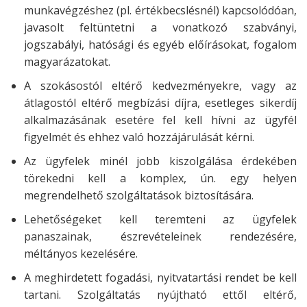
munkavégzéshez (pl. értékbecslésnél) kapcsolódóan,
javasolt feltüntetni a vonatkozó szabványi,
jogszabályi, hatósági és egyéb előírásokat, fogalom
magyarázatokat.
A szokásostól eltérő kedvezményekre, vagy az
átlagostól eltérő megbízási díjra, esetleges sikerdíj
alkalmazásának esetére fel kell hívni az ügyfél
figyelmét és ehhez való hozzájárulását kérni.
Az ügyfelek minél jobb kiszolgálása érdekében
törekedni kell a komplex, ún. egy helyen
megrendelhető szolgáltatások biztosítására.
Lehetőségeket kell teremteni az ügyfelek
panaszainak, észrevételeinek rendezésére,
méltányos kezelésére.
A meghirdetett fogadási, nyitvatartási rendet be kell
tartani. Szolgáltatás nyújtható ettől eltérő,