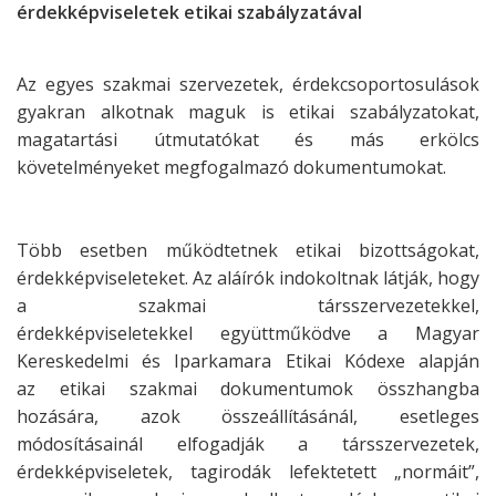
érdekképviseletek etikai szabályzatával
Az egyes szakmai szervezetek, érdekcsoportosulások
gyakran alkotnak maguk is
etikai szabályzatokat,
magatartási útmutatókat és más erkölcs
követelményeket
megfogalmazó dokumentumokat.
Több esetben működtetnek etikai bizottságokat,
érdekképviseleteket. Az aláírók
indokoltnak látják, hogy
a szakmai társszervezetekkel,
érdekképviseletekkel
együttműködve a Magyar
Kereskedelmi és Iparkamara Etikai Kódexe alapján
az
etikai szakmai dokumentumok összhangba
hozására, azok összeállításánál,
esetleges
módosításainál elfogadják a társszervezetek,
érdekképviseletek,
tagirodák lefektetett „normáit”,