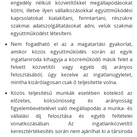
engedély nélküli közvetítőkkel megállapodásokat
kötni, illetve ilyen vállalkozásokkal együttműködési
kapcsolatokat kialakítani, fenntartani, részükre
szakmai adatszolgáltatásokat adni, velük szakmai
együttműködést létesíteni.
Nem fogadható el az a magatartási gyakorlat,
amikor közös együttműködés során az egyik
ingatlaniroda kihagyja a közreműködő másik felet a
felvett közvetítői vagy egyéb díj arányos
felosztásából, úgy kezelve az ingatlanügyletet,
mintha kizárólagosan csak ő teljesítette volna.
Közös teljesítésű munkák esetében kötelező az
előzetes, kölcsönösség és arányosság
figyelembevételével való megállapodás a munka- és
vállalási díj felosztása és egyéb feltételei
vonatkozásában. Az ingatlanközvetítő
keresztértékesítés során nem ajánlhat ki a társiroda