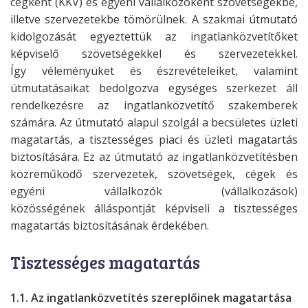
cégként (KKV) és egyéni vállalkozóként
szövetségekbe,
illetve szervezetekbe tömörülnek. A szakmai útmutató
kidolgozását
egyeztettük az ingatlanközvetítőket
képviselő szövetségekkel és szervezetekkel.
Így
véleményüket és észrevételeiket, valamint
útmutatásaikat bedolgozva egységes
szerkezet áll
rendelkezésre az ingatlanközvetítő szakemberek
számára. Az útmutató
alapul szolgál a becsületes üzleti
magatartás, a tisztességes piaci és üzleti
magatartás
biztosítására. Ez az útmutató az ingatlanközvetítésben
közreműködő
szervezetek, szövetségek, cégek és
egyéni vállalkozók (vállalkozások)
közösségének
álláspontját képviseli a tisztességes
magatartás biztosításának érdekében.
Tisztességes magatartás
1.1. Az ingatlanközvetítés szereplőinek magatartása