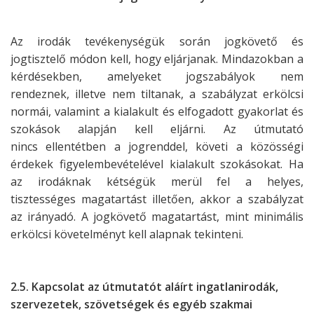
Az irodák tevékenységük során jogkövető és
jogtisztelő módon kell, hogy
eljárjanak. Mindazokban a
kérdésekben, amelyeket jogszabályok nem
rendeznek,
illetve nem tiltanak, a szabályzat erkölcsi
normái, valamint a kialakult és
elfogadott gyakorlat és
szokások alapján kell eljárni. Az útmutató
nincs
ellentétben a jogrenddel, követi a közösségi
érdekek figyelembevételével kialakult
szokásokat. Ha
az irodáknak kétségük merül fel a helyes,
tisztességes
magatartást illetően, akkor a szabályzat
az irányadó. A jogkövető magatartást,
mint minimális
erkölcsi követelményt kell alapnak tekinteni.
2.5. Kapcsolat az útmutatót aláírt ingatlanirodák,
szervezetek, szövetségek és
egyéb szakmai