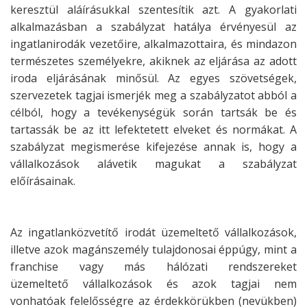
keresztül
aláírásukkal szentesítik azt. A gyakorlati
alkalmazásban a szabályzat hatálya
érvényesül az
ingatlanirodák vezetőire, alkalmazottaira, és mindazon
természetes
személyekre, akiknek az eljárása az adott
iroda eljárásának minősül. Az egyes
szövetségek,
szervezetek tagjai ismerjék meg a szabályzatot abból a
célból, hogy a
tevékenységük során tartsák be és
tartassák be az itt lefektetett elveket és
normákat. A
szabályzat megismerése kifejezése annak is, hogy a
vállalkozások
alávetik magukat a szabályzat
előírásainak.
Az ingatlanközvetítő irodát üzemeltető vállalkozások,
illetve azok magánszemély
tulajdonosai éppúgy, mint a
franchise vagy más hálózati rendszereket
üzemeltető
vállalkozások és azok tagjai nem
vonhatóak felelősségre az érdekkörükben
(nevükben)