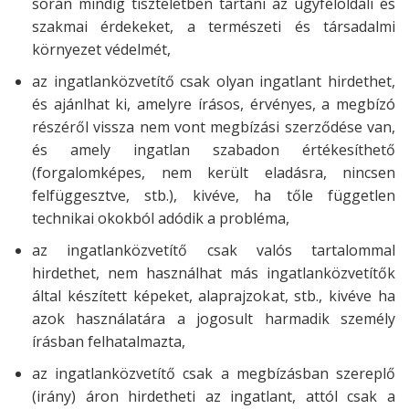
során mindig tiszteletben tartani az ügyféloldali és
szakmai érdekeket, a természeti és társadalmi
környezet védelmét,
az ingatlanközvetítő csak olyan ingatlant hirdethet,
és ajánlhat ki, amelyre írásos, érvényes, a megbízó
részéről vissza nem vont megbízási szerződése van,
és amely ingatlan szabadon értékesíthető
(forgalomképes, nem került eladásra, nincsen
felfüggesztve, stb.), kivéve, ha tőle független
technikai okokból adódik a probléma,
az ingatlanközvetítő csak valós tartalommal
hirdethet, nem használhat más ingatlanközvetítők
által készített képeket, alaprajzokat, stb., kivéve ha
azok használatára a jogosult harmadik személy
írásban felhatalmazta,
az ingatlanközvetítő csak a megbízásban szereplő
(irány) áron hirdetheti az ingatlant, attól csak a