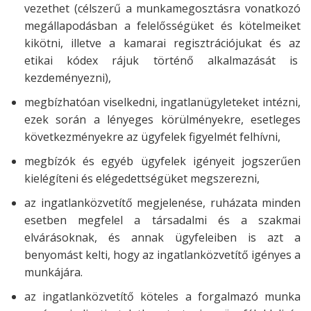
vezethet (célszerű a munkamegosztásra vonatkozó
megállapodásban a felelősségüket és kötelmeiket
kikötni, illetve a kamarai regisztrációjukat és az
etikai kódex rájuk történő alkalmazását is
kezdeményezni),
megbízhatóan viselkedni, ingatlanügyleteket intézni,
ezek során a lényeges körülményekre, esetleges
következményekre az ügyfelek figyelmét felhívni,
megbízók és egyéb ügyfelek igényeit jogszerűen
kielégíteni és elégedettségüket megszerezni,
az ingatlanközvetítő megjelenése, ruházata minden
esetben megfelel a társadalmi és a szakmai
elvárásoknak, és annak ügyfeleiben is azt a
benyomást kelti, hogy az ingatlanközvetítő igényes a
munkájára.
az ingatlanközvetítő köteles a forgalmazó munka