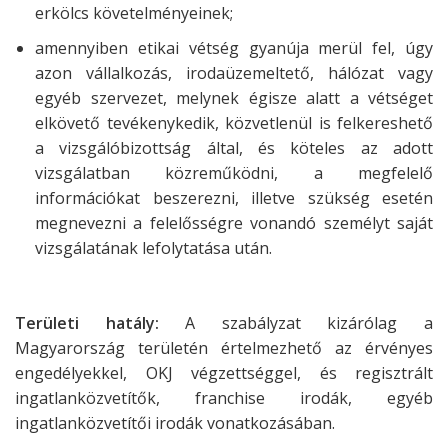
erkölcs követelményeinek;
amennyiben etikai vétség gyanúja merül fel, úgy
azon vállalkozás, irodaüzemeltető, hálózat vagy
egyéb szervezet, melynek égisze alatt a vétséget
elkövető tevékenykedik, közvetlenül is felkereshető
a vizsgálóbizottság által, és köteles az adott
vizsgálatban közreműködni, a megfelelő
információkat beszerezni, illetve szükség esetén
megnevezni a felelősségre vonandó személyt saját
vizsgálatának lefolytatása után.
Területi hatály:
A szabályzat kizárólag a
Magyarország területén értelmezhető az
érvényes
engedélyekkel, OKJ végzettséggel, és regisztrált
ingatlanközvetítők,
franchise irodák, egyéb
ingatlanközvetítői irodák vonatkozásában.