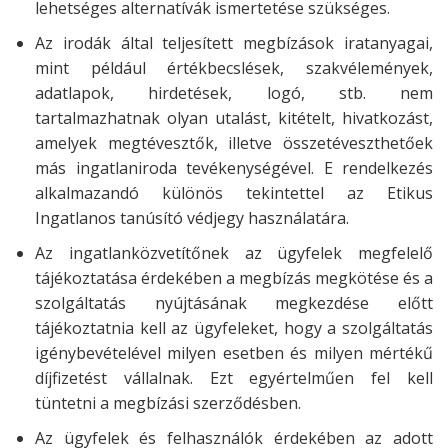
lehetséges alternatívák ismertetése szükséges.
Az irodák által teljesített megbízások iratanyagai,
mint például értékbecslések, szakvélemények,
adatlapok, hirdetések, logó, stb. nem
tartalmazhatnak olyan utalást, kitételt, hivatkozást,
amelyek megtévesztők, illetve összetéveszthetőek
más ingatlaniroda tevékenységével. E rendelkezés
alkalmazandó különös tekintettel az Etikus
Ingatlanos tanúsító védjegy használatára.
Az ingatlanközvetítőnek az ügyfelek megfelelő
tájékoztatása érdekében a megbízás megkötése és a
szolgáltatás nyújtásának megkezdése előtt
tájékoztatnia kell az ügyfeleket, hogy a szolgáltatás
igénybevételével milyen esetben és milyen mértékű
díjfizetést vállalnak. Ezt egyértelműen fel kell
tüntetni a megbízási szerződésben.
Az ügyfelek és felhasználók érdekében az adott