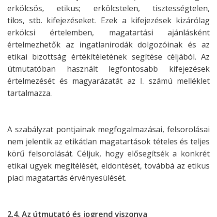
erkölcsös, etikus; erkölcstelen, tisztességtelen,
tilos,
stb. kifejezéseket. Ezek a kifejezések kizárólag
erkölcsi értelemben, magatartási
ajánlásként
értelmezhetők az ingatlanirodák dolgozóinak és az
etikai bizottság
értékítéletének segítése céljából. Az
útmutatóban használt legfontosabb
kifejezések
értelmezését és magyarázatát az I. számú melléklet
tartalmazza.
A szabályzat pontjainak megfogalmazásai, felsorolásai
nem jelentik az etikátlan
magatartások tételes és teljes
körű felsorolását. Céljuk, hogy elősegítsék a k
onkrét
etikai ügyek megítélését, eldöntését, továbbá az etikus
piaci magatartás
érvényesülését.
2.4. Az útmutató és jogrend viszonya