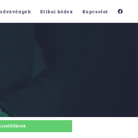
ndezvények
Etikai kódex
Kapcsolat
özvetítőknek