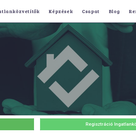
atlanközvetítők
Képzések
Csapat
Blog
Re
Regisztráció Ingatlank