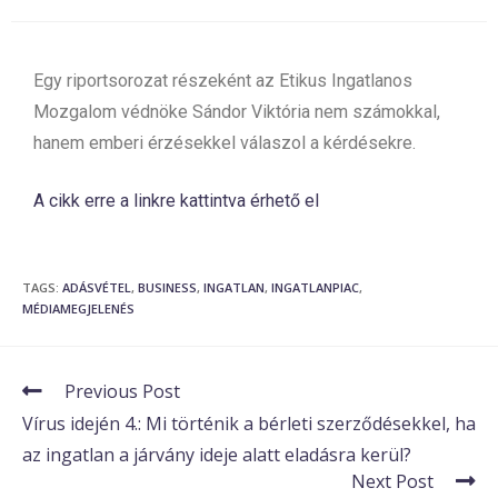
Egy riportsorozat részeként az Etikus Ingatlanos
Mozgalom védnöke Sándor Viktória nem számokkal,
hanem emberi érzésekkel válaszol a kérdésekre.
A cikk erre a linkre kattintva érhető el
TAGS
:
ADÁSVÉTEL
,
BUSINESS
,
INGATLAN
,
INGATLANPIAC
,
MÉDIAMEGJELENÉS
Previous Post
Vírus idején 4.: Mi történik a bérleti szerződésekkel, ha
az ingatlan a járvány ideje alatt eladásra kerül?
Next Post