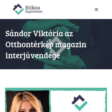
Sándor Viktória az
Otthontérkép magazin
interjúvendége