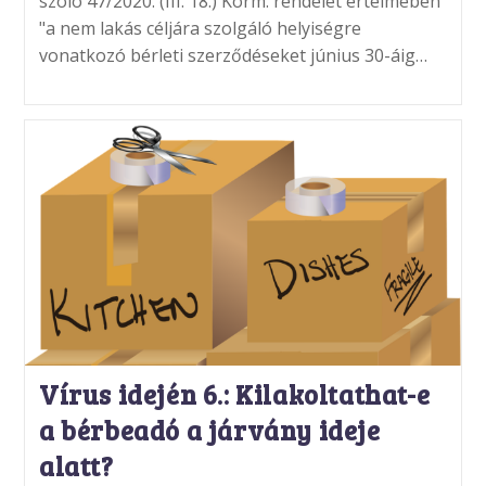
szóló 47/2020. (III. 18.) Korm. rendelet értelmében
"a nem lakás céljára szolgáló helyiségre
vonatkozó bérleti szerződéseket június 30-áig…
Vírus idején 6.: Kilakoltathat-e
a bérbeadó a járvány ideje
alatt?