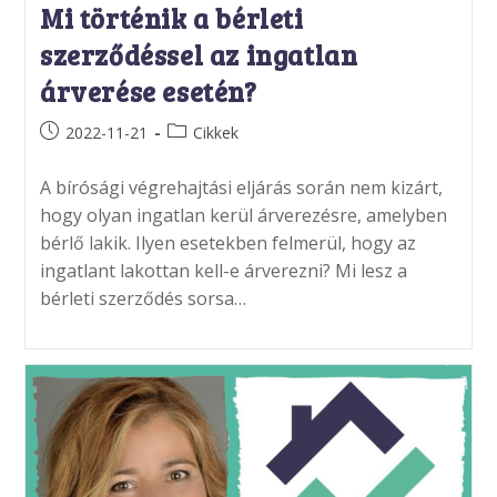
Mi történik a bérleti
szerződéssel az ingatlan
árverése esetén?
Post
Post
2022-11-21
Cikkek
published:
category:
A bírósági végrehajtási eljárás során nem kizárt,
hogy olyan ingatlan kerül árverezésre, amelyben
bérlő lakik. Ilyen esetekben felmerül, hogy az
ingatlant lakottan kell-e árverezni? Mi lesz a
bérleti szerződés sorsa…