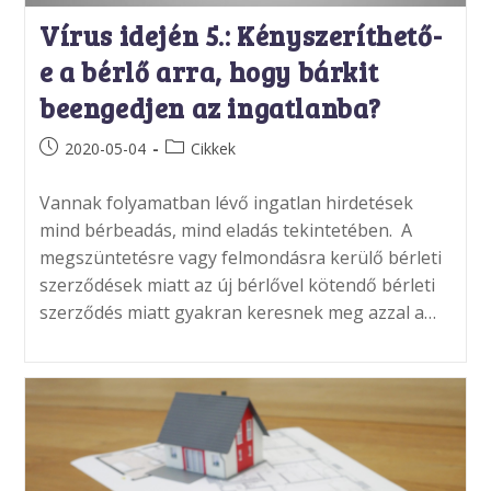
Vírus idején 5.: Kényszeríthető-
e a bérlő arra, hogy bárkit
beengedjen az ingatlanba?
Post
Post
2020-05-04
Cikkek
published:
category:
Vannak folyamatban lévő ingatlan hirdetések
mind bérbeadás, mind eladás tekintetében. A
megszüntetésre vagy felmondásra kerülő bérleti
szerződések miatt az új bérlővel kötendő bérleti
szerződés miatt gyakran keresnek meg azzal a…