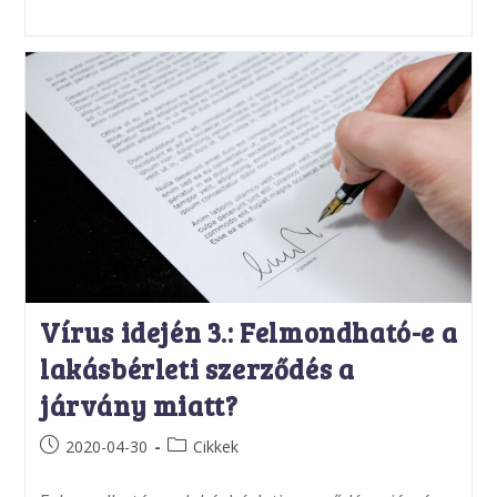
Vírus idején 3.: Felmondható-e a
lakásbérleti szerződés a
járvány miatt?
Post
Post
2020-04-30
Cikkek
published:
category: