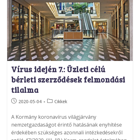
Vírus idején 7.: Üzleti célú
bérleti szerződések felmondási
tilalma
Post
Post
2020-05-04
Cikkek
published:
category:
A Kormány koronavírus világjárvány
nemzetgazdaságot érintő hatásának enyhítése
érdekében szükséges azonnali intézkedésekről