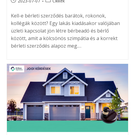
Post
Post
2023-07-07
Cikkek
published:
category:
Kell-e bérleti szerződés barátok, rokonok,
kollégák között? Egy lakás kiadásakor valójában
üzleti kapcsolat jön létre bérbeadó és bérlő
között, amit a kölcsönös szimpátia és a korrekt
bérleti szerződés alapoz meg.…