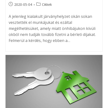
Post
Post
2020-05-04
Cikkek
published:
category:
A jelenleg kialakult járványhelyzet okán sokan
vesztették el munkájukat és ezáltal
megélhetésüket, amely miatt önhibájukon kívüli
okból nem tudják tovább fizetni a bérleti díjakat.
Felmerül a kérdés, hogy ebben a…