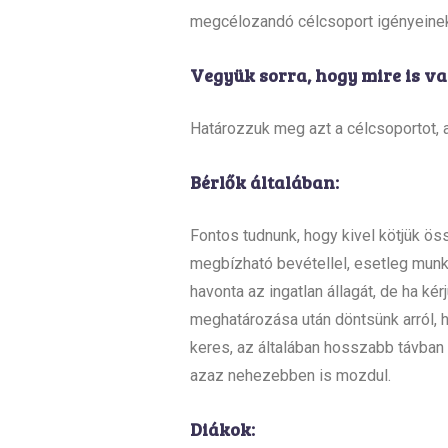
megcélozandó célcsoport igényeinek
Vegyük sorra, hogy mire is va
Határozzuk meg azt a célcsoportot, a
Bérlők általában
:
Fontos tudnunk, hogy kivel kötjük ös
megbízható bevétellel, esetleg munk
havonta az ingatlan állagát, de ha ké
meghatározása után döntsünk arról, ho
keres, az általában hosszabb távban 
azaz nehezebben is mozdul.
Diákok: