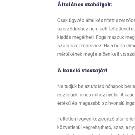
Általános szabályok:
Csak ügyvéd által készített szerződé
szerződéshez nem kell feltétlenül üg
kiadás megérheti. Fogalmazzuk meg 
szóló szerződéshez. Ha a bérlő elmeg
mértékének megfelelően kell vissza
A kaució visszajár!
Ne tudjuk be az utolsó hónapok bérlet
észlelünk, nincs mihez nyúlni. A ka
értékű és magasabb színvonalú ingatl
Feltétlen legyen közjegyző által elle
közvetlenül végrehajtható, azaz, a nyi