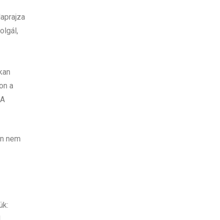
laprajza
olgál,
kan
on a
 A
en nem
ük:
,