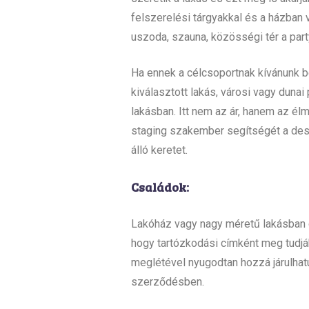
felszerelési tárgyakkal és a házban 
uszoda, szauna, közösségi tér a part
Ha ennek a célcsoportnak kívánunk bé
kiválasztott lakás, városi vagy duna
lakásban. Itt nem az ár, hanem az é
staging szakember segítségét a desig
álló keretet.
Családok:
Lakóház vagy nagy méretű lakásban g
hogy tartózkodási címként meg tudják 
meglétével nyugodtan hozzá járulhat
szerződésben.