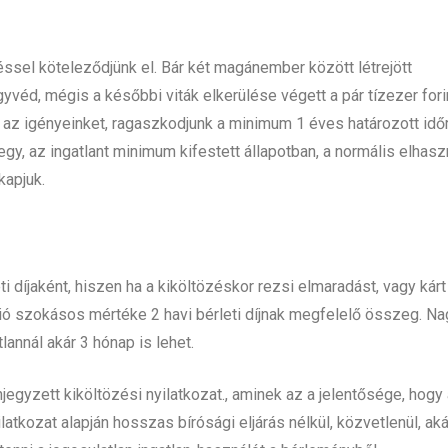
ssel köteleződjünk el. Bár két magánember között létrejött
yvéd, mégis a későbbi viták elkerülése végett a pár tízezer for
az igényeinket, ragaszkodjunk a minimum 1 éves határozott idő
y, az ingatlant minimum kifestett állapotban, a normális elhas
kapjuk.
i díjaként, hiszen ha a kiköltözéskor rezsi elmaradást, vagy kárt
ució szokásos mértéke 2 havi bérleti díjnak megfelelő összeg. N
annál akár 3 hónap is lehet.
njegyzett kiköltözési nyilatkozat., aminek az a jelentősége, hogy
latkozat alapján hosszas bírósági eljárás nélkül, közvetlenül, aká