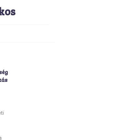
okos
ség
kás
ti
a