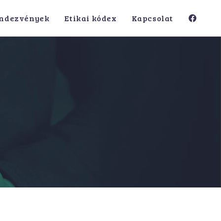
ndezvények
Etikai kódex
Kapcsolat