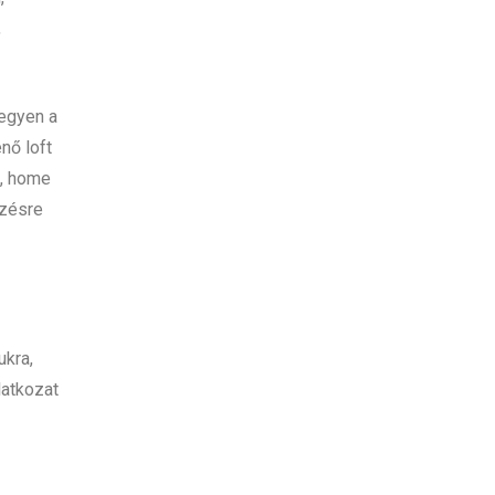
,
legyen a
nő loft
z, home
ezésre
ukra,
latkozat