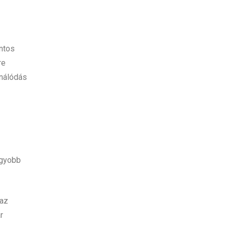
intos
re
ználódás
agyobb
 az
r