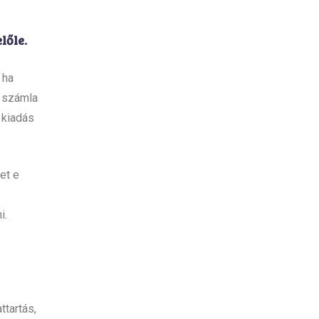
lőle.
 ha
i számla
 kiadás
et e
i.
ttartás,