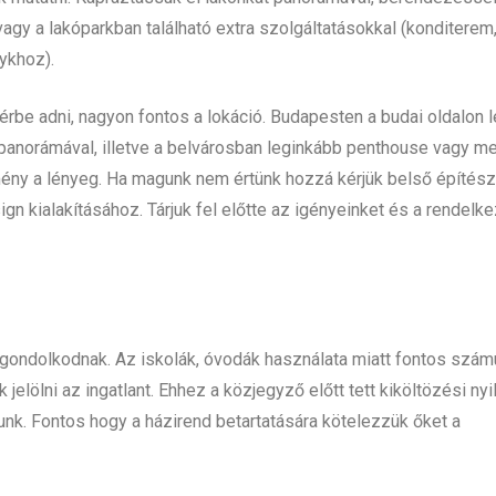
vagy a lakóparkban található extra szolgáltatásokkal (konditerem
ykhoz).
rbe adni, nagyon fontos a lokáció. Budapesten a budai oldalon 
i panorámával, illetve a belvárosban leginkább penthouse vagy me
lmény a lényeg. Ha magunk nem értünk hozzá kérjük belső építés
n kialakításához. Tárjuk fel előtte az igényeinket és a rendelk
ondolkodnak. Az iskolák, óvodák használata miatt fontos szám
jelölni az ingatlant. Ehhez a közjegyző előtt tett kiköltözési nyi
unk. Fontos hogy a házirend betartatására kötelezzük őket a