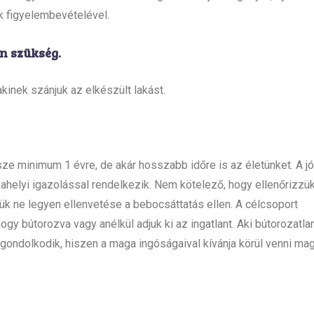
 figyelembevételével.
n szükség.
kinek szánjuk az elkészült lakást.
sze minimum 1 évre, de akár hosszabb időre is az életünket. A jó
ahelyi igazolással rendelkezik. Nem kötelező, hogy ellenőrizzü
rjük ne legyen ellenvetése a bebocsáttatás ellen. A célcsoport
gy bútorozva vagy anélkül adjuk ki az ingatlant. Aki bútorozatla
gondolkodik, hiszen a maga ingóságaival kívánja körül venni mag