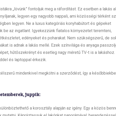
ákra „lövünk” fontoljuk meg a ráfordítást. Ez esetben a lakás a
yíljanak, legyen egy nagyobb nappali, ami közösségi térként sz
ségben legyen. Ne a luxus kategóriás konyhabútort és gépeket
k be az ingatlant. Igyekezzünk fiatalos környezetet teremteni,
 étkészletet, edényeket és poharakat. Nem szükségszerű, de so
ákat is adnak a lakás mellé. Ezek színvilága és anyaga passzolj
pet, hűtőszekrényt és esetleg nagy méretű TV-t is a lakáshoz.
del és laptoppal érkezik.
 célszerű mindenkivel megkötni a szerződést, így a későbbiekb
etemberek, juppik:
különböztethető a korosztály alapján az igény. Egy a közös benn
ák mutatni. Kápráztassuk el lakónkat panorámával, berendezéssel