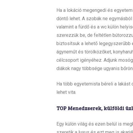
Ha a lokáció megengedi és egyetemist
döntő lehet. A szobák ne egymásból n
valamint a fürdő és a wc külön helyi
szerezzük be, de feltétlen bútorozzu
biztosítsuk a lehető legegyszerűbb
ágyneműt és törölközőket, konyharuh
célcsoport igényéhez. Adjunk mosógé
diákok nagy többsége ugyanis bőrönd
Ha több egyetemista béreli a lakást
lehet vita.
TOP Menedzserek, külföldi üzl
Egy külön világ és ezen belül is meg
szeretik a luxus és ezt meg is akarj