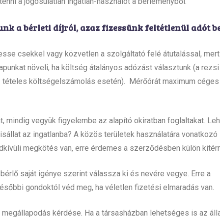
tenni a jogosulatlan ingatlan-használót a bérleményből.
 a bérleti díjról, azaz fizessünk feltétlenül adót be
esse csekkel vagy közvetlen a szolgáltató felé átutalással, mert
lapunkat növeli, ha költség átalányos adózást választunk (a rezs
– tételes költségelszámolás esetén). Mérőórát maximum céges
t, mindig vegyük figyelembe az alapító okiratban foglaltakat. Leh
kisállat az ingatlanba? A közös területek használatára vonatkozó
endkívüli megkötés van, erre érdemes a szerződésben külön kitérn
bérlő saját igénye szerint válassza ki és nevére vegye. Erre a
sőbbi gondoktól véd meg, ha véletlen fizetési elmaradás van.
 megállapodás kérdése. Ha a társasházban lehetséges is az álla