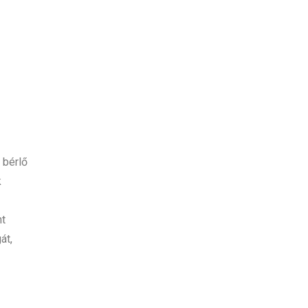
 bérlő
k
nt
át,