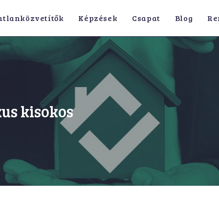
atlanközvetítők
Képzések
Csapat
Blog
Re
kus kisokos