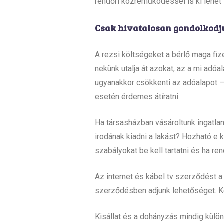
rendőri közreműködéssel is ki lehet 
Csak hivatalosan gondolkodjunk
A rezsi költségeket a bérlő maga fiz
nekünk utalja át azokat, az a mi adóa
ugyanakkor csökkenti az adóalapot 
esetén érdemes átíratni.
Ha társasházban vásároltunk ingatlan
irodának kiadni a lakást? Hozható e 
szabályokat be kell tartatni és ha r
Az internet és kábel tv szerződést a 
szerződésben adjunk lehetőséget. Ké
Kisállat és a dohányzás mindig külön