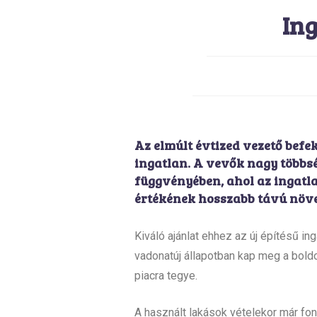
Ing
Az elmúlt évtized vezető befek
ingatlan. A vevők nagy többs
függvényében, ahol az ingatla
értékének hosszabb távú növe
Kiváló ajánlat ehhez az új építésű in
vadonatúj állapotban kap meg a boldog
piacra tegye.
A használt lakások vételekor már font