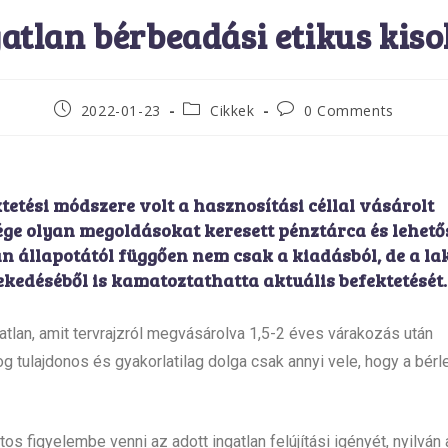
atlan bérbeadási etikus kis
2022-01-23
Cikkek
0 Comments
tetési módszere volt a hasznosítási céllal vásárolt
ége olyan megoldásokat keresett pénztárca és lehető
n állapotától függően nem csak a kiadásból, de a la
kedéséből is kamatoztathatta aktuális befektetését.
gatlan, amit tervrajzról megvásárolva 1,5-2 éves várakozás után
 tulajdonos és gyakorlatilag dolga csak annyi vele, hogy a bérle
os figyelembe venni az adott ingatlan felújítási igényét, nyilván 