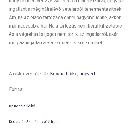
hogy minden veszve van, hiszen nincs kizárva, hogy az
ingatlant a még hátralévő vételárból tehermentesítsék.
Ám, ha az eladó tartozása ennél nagyobb lenne, akkor
már nagyobb a baj. Ha a tartozás nem kerül kifizetésre
és a végrehajtási jogot nem törlik az ingatlanról, akár
még az ingatlan árverezésére is sor kerülhet.
A cikk szerzője:
Dr. Kocsis Ildikó
,
ügyvéd
Forrás:
Dr. Kocsis Ildikó
Kocsis és Szabó ügyvédi Iroda