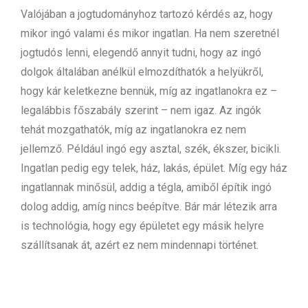
Valójában a jogtudományhoz tartozó kérdés az, hogy
mikor ingó valami és mikor ingatlan. Ha nem szeretnél
jogtudós lenni, elegendő annyit tudni, hogy az ingó
dolgok általában anélkül elmozdíthatók a helyükről,
hogy kár keletkezne bennük, míg az ingatlanokra ez –
legalábbis főszabály szerint – nem igaz. Az ingók
tehát mozgathatók, míg az ingatlanokra ez nem
jellemző. Például ingó egy asztal, szék, ékszer, bicikli.
Ingatlan pedig egy telek, ház, lakás, épület. Míg egy ház
ingatlannak minősül, addig a tégla, amiből építik ingó
dolog addig, amíg nincs beépítve. Bár már létezik arra
is technológia, hogy egy épületet egy másik helyre
szállítsanak át, azért ez nem mindennapi történet.