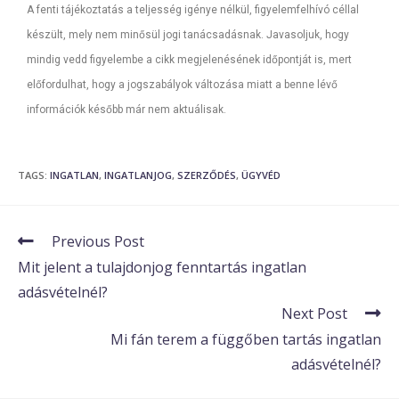
A fenti tájékoztatás a teljesség igénye nélkül, figyelemfelhívó céllal
készült, mely nem minősül jogi tanácsadásnak. Javasoljuk, hogy
mindig vedd figyelembe a cikk megjelenésének időpontját is, mert
előfordulhat, hogy a jogszabályok változása miatt a benne lévő
információk később már nem aktuálisak.
TAGS
:
INGATLAN
,
INGATLANJOG
,
SZERZŐDÉS
,
ÜGYVÉD
Previous Post
Mit jelent a tulajdonjog fenntartás ingatlan
adásvételnél?
Next Post
Mi fán terem a függőben tartás ingatlan
adásvételnél?