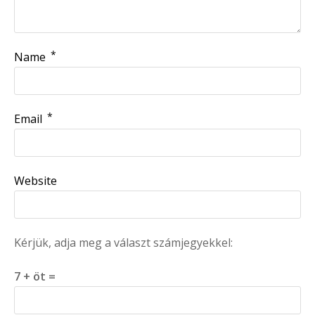
*
Name
*
Email
Website
Kérjük, adja meg a választ számjegyekkel:
7 + öt =