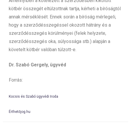
Amennyiben a kötelezett a szerződésben kikötött
kötbér összegét eltúlzottnak tartja, kérheti a bíróságtól
annak mérséklését. Ennek során a bíróság mérlegeli,
hogy a szerződésszegéssel okozott hátrány és a
szerződésszegés körülményei (felek helyzete,
szerződésszegés oka, súlyossága stb.) alapján a
követelt kötbér valóban túlzott-e.
Dr. Szabó Gergely,
ügyvéd
Forrás:
Kocsis és Szabó ügyvédi Iroda
Érthetőjog.hu