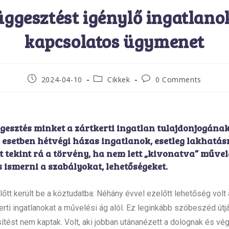
üggesztést igénylő ingatlano
kapcsolatos ügymenet
2024-04-10
Cikkek
0 Comments
gesztés minket a zártkerti ingatlan tulajdonjogána
 esetben hétvégi házas ingatlanok, esetleg lakhatás
t tekint rá a törvény, ha nem lett „kivonatva” művel
s ismerni a szabályokat, lehetőségeket.
őtt került be a köztudatba: Néhány évvel ezelőtt lehetőség volt
erti ingatlanokat a művelési ág alól. Ez leginkább szóbeszéd útj
esítést nem kaptak. Volt, aki jobban utánanézett a dolognak és vég