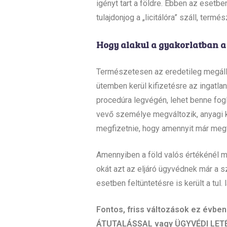
igényt tart a földre. Ebben az esetben
tulajdonjog a „licitálóra” száll, term
Hogy alakul a gyakorlatban a 
Természetesen az eredetileg megáll
ütemben kerül kifizetésre az ingatla
procedúra legvégén, lehet benne fogl
vevő személye megváltozik, anyagi ká
megfizetnie, hogy amennyit már megfi
Amennyiben a föld valós értékénél 
okát azt az eljáró ügyvédnek már a s
esetben feltüntetésre is került a tul. l
Fontos, friss változások ez évben 
ÁTUTALÁSSAL vagy ÜGYVÉDI LETÉT