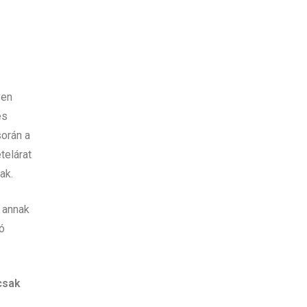
yen
es
során a
telárat
nak.
 annak
jó
 csak