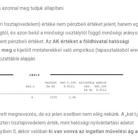
 azonnal meg tudjuk állapítani.
i tisztajövedelem) értéke nem pénzbeli értéket jelent, hanem e
gtól, és azon belül a minőségi osztálytól függő minőségi arány
ent pénzbeli értéket. Az
AK értéket a földhivatal hatósági
a meg
a kijelölt mintaterekkel való empirikus (tapasztalásból er
zattábla alapján.
ett megnevezés, de ez jelen esetben nem elég nekünk. A „kat.t.jöv
szteri tisztajövedelem érték, mint hatósági nyilvántartási adatot
iben 0, akkor valóban
ki van vonva az ingatlan művelési ág al