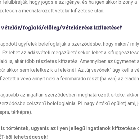
 felülbírálják, hogy jogos e az igénye, és ha igen akkor bizony a
észetesen a meghatározott vételár kifizetése után.
vételár/foglaló/előleg/vételárrész kifizetése?
apodott ügyfelek belefoglalják a szerződésbe, hogy mikor/ mil
n. Ez lehet az adásvételi megszületésekor, lehet a kifüggesztés
aló is, akár több részletes kifizetés. Amennyiben az ügymenet 
r akkor sem keletkezik a feleknél. Az „új vevőnek” úgy kell a vé
zetett a vevő annyit neki a fennmaradó részt (ha van) az eladó
magasabb az ingatlan szerződésben meghatározott értéke, akkor
zerződésbe célszerű belefoglalnia. Pl. nagy értékű épület( ami, 
apra, térképre).
is történtek, ugyanis az ilyen jellegű ingatlanok kifizetése
-ből lehetségesek!