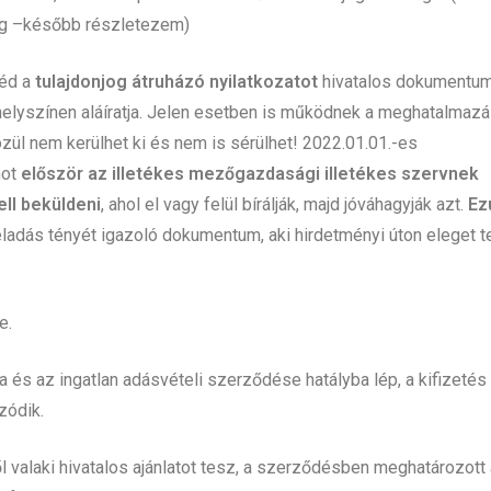
ség –később részletezem)
véd a
tulajdonjog átruházó nyilatkozatot
hivatalos dokumentum
l helyszínen aláíratja. Jelen esetben is működnek a meghatalmaz
özül nem kerülhet ki és nem is sérülhet! 2022.01.01.-es
mot
először az illetékes mezőgazdasági illetékes szervnek
ll beküldeni
, ahol el vagy felül bírálják, majd jóváhagyják azt.
Ez
ladás tényét igazoló dokumentum, aki hirdetményi úton eleget t
be.
a és az ingatlan adásvételi szerződése hatályba lép, a kifizetés
zódik.
l valaki hivatalos ajánlatot tesz, a szerződésben meghatározott