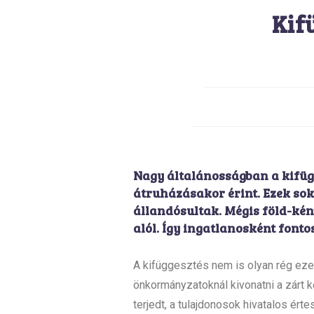
Kif
Nagy általánosságban a kifüg
átruházásakor érint. Ezek sok
állandósultak. Mégis föld-kén
alól. Így ingatlanosként fonto
A kifüggesztés nem is olyan rég ezel
önkormányzatoknál kivonatni a zárt k
terjedt, a tulajdonosok hivatalos ért