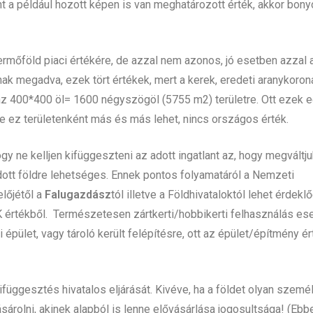
nt a például hozott képen is van meghatározott érték, akkor bony
rmőföld piaci értékére, de azzal nem azonos, jó esetben azzal 
ak megadva, ezek tört értékek, mert a kerek, eredeti aranykoron
zaz 400*400 öl= 1600 négyszögöl (5755 m2) területre. Ott ezek 
e ez területenként más és más lehet, nincs országos érték.
gy ne kelljen kifüggeszteni az adott ingatlant az, hogy megváltj
adott földre lehetséges. Ennek pontos folyamatáról a Nemzeti
lőjétől a
Falugazdász
tól illetve a Földhivataloktól lehet érdeklő
 értékből. Természetesen zártkerti/hobbikerti felhasználás ese
pület, vagy tároló került felépítésre, ott az épület/építmény é
függesztés hivatalos eljárását. Kivéve, ha a földet olyan személ
árolni, akinek alapból is lenne elővásárlása jogosultsága! (Ebb