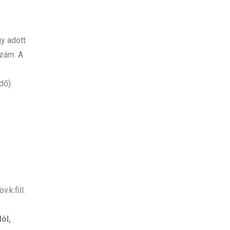
gy adott
szám. A
edő)
.k.fill.
ól,