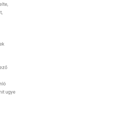
elte,
t,
tek
kező
nló
mit ugye