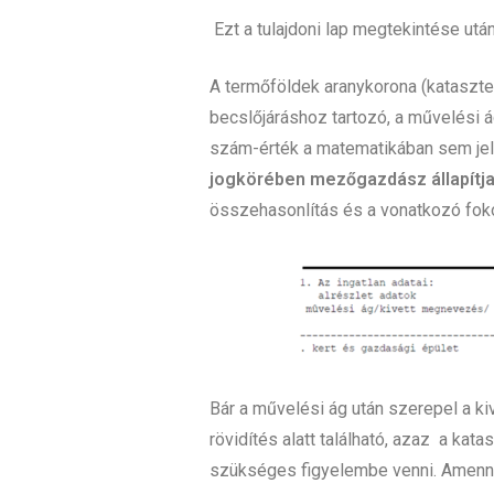
Ezt a tulajdoni lap megtekintése után
A termőföldek aranykorona (kataszter
becslőjáráshoz tartozó, a művelési á
szám-érték a matematikában sem jel
jogkörében mezőgazdász állapítj
összehasonlítás és a vonatkozó foko
Bár a művelési ág után szerepel a kiv
rövidítés alatt található, azaz a kata
szükséges figyelembe venni. Amenny