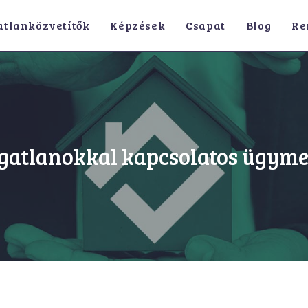
atlanközvetítők
Képzések
Csapat
Blog
Re
ngatlanokkal kapcsolatos ügym