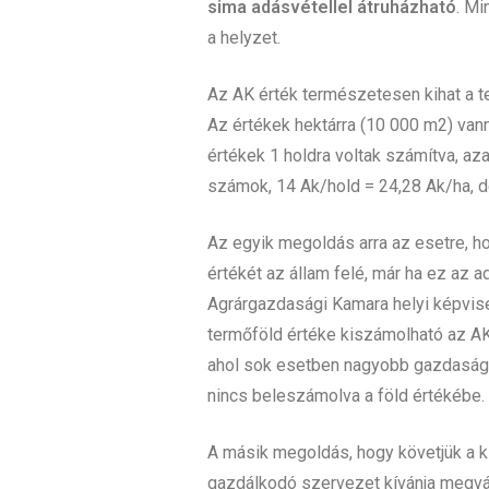
sima adásvétellel átruházható
. Mi
a helyzet.
Az AK érték természetesen kihat a te
Az értékek hektárra (10 000 m2) vann
értékek 1 holdra voltak számítva, a
számok, 14 Ak/hold = 24,28 Ak/ha, d
Az egyik megoldás arra az esetre, ho
értékét az állam felé, már ha ez az 
Agrárgazdasági Kamara helyi képvise
termőföld értéke kiszámolható az AK
ahol sok esetben nagyobb gazdasági é
nincs beleszámolva a föld értékébe.
A másik megoldás, hogy követjük a ki
gazdálkodó szervezet kívánja megvás