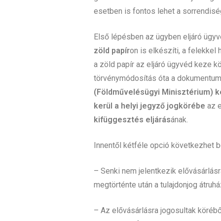
esetben is fontos lehet a sorrendi
Első lépésben az ügyben eljáró ügy
zöld papír
on is elkészíti, a felekke
a zöld papír az eljáró ügyvéd keze k
törvénymódosítás óta a dokumentu
(Földművelésügyi Minisztérium) ke
kerül a helyi jegyző jogkörébe
az e
kifüggesztés eljárás
ának.
Innentől kétféle opció következhet 
– Senki nem jelentkezik elővásárlásr
megtörténte után a tulajdonjog átruhá
– Az elővásárlásra jogosultak körébő