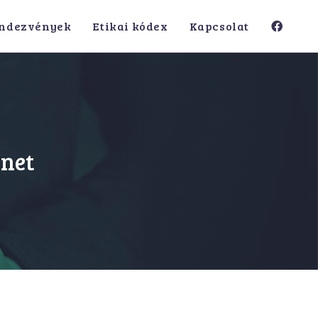
ndezvények
Etikai kódex
Kapcsolat
enet