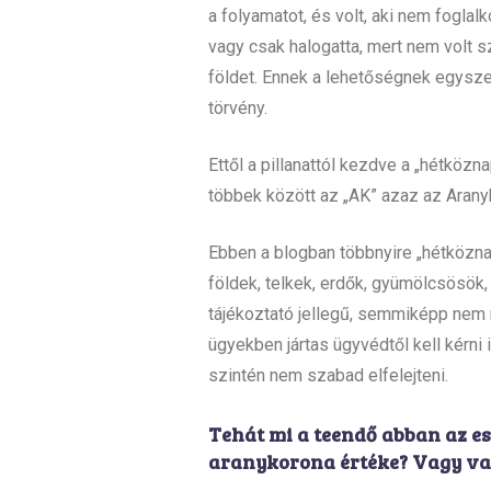
a folyamatot, és volt, aki nem foglal
vagy csak halogatta, mert nem volt sz
földet. Ennek a lehetőségnek egysze
törvény.
Ettől a pillanattól kezdve a „hétköz
többek között az „AK” azaz az Arany
Ebben a blogban többnyire „hétközn
földek, telkek, erdők, gyümölcsösök
tájékoztató jellegű, semmiképp nem m
ügyekben jártas ügyvédtől kell kérni 
szintén nem szabad elfelejteni.
Tehát mi a teendő abban az es
aranykorona értéke? Vagy va