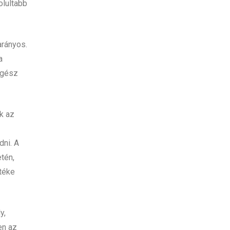
olultabb
arányos.
a
egész
uk az
dni. A
tén,
rtéke
y,
en az