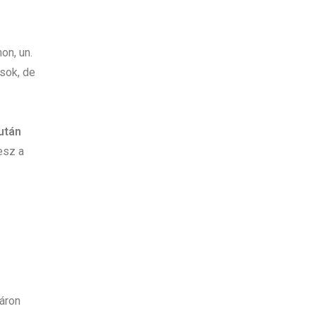
on, un.
ások, de
után
esz a
 áron