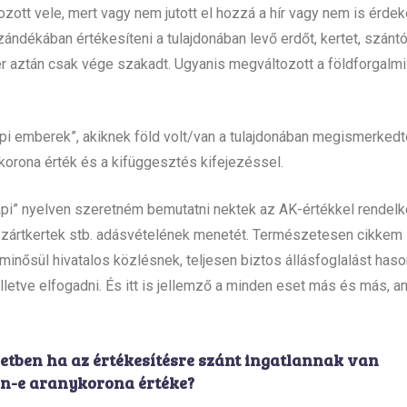
kozott vele, mert vagy nem jutott el hozzá a hír vagy nem is érdek
ándékában értékesíteni a tulajdonában levő erdőt, kertet, szántó
r aztán csak vége szakadt. Ugyanis megváltozott a földforgalmi
napi emberek”, akiknek föld volt/van a tulajdonában megismerked
korona érték és a kifüggesztés kifejezéssel.
api” nyelven szeretném bemutatni nektek az AK-értékkel rendel
, zártkertek stb. adásvételének menetét. Természetesen cikkem
inősül hivatalos közlésnek, teljesen biztos állásfoglalást haso
illetve elfogadni. És itt is jellemző a minden eset más és más, a
etben ha az értékesítésre szánt ingatlannak van
n-e aranykorona értéke?