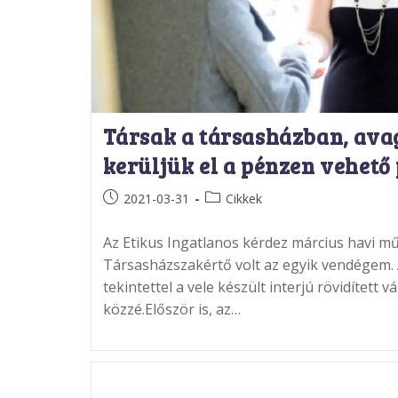
Társak a társasházban, av
kerüljük el a pénzen vehet
Post
Post
2021-03-31
Cikkek
published:
category:
Az Etikus Ingatlanos kérdez március havi mű
Társasházszakértő volt az egyik vendégem. 
tekintettel a vele készült interjú rövidített 
közzé.Először is, az…