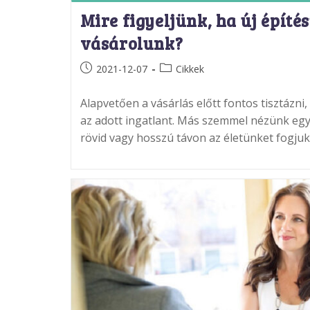
Mire figyeljünk, ha új építé
vásárolunk?
Post
Post
2021-12-07
Cikkek
published:
category:
Alapvetően a vásárlás előtt fontos tisztázni
az adott ingatlant. Más szemmel nézünk egy
rövid vagy hosszú távon az életünket fogju