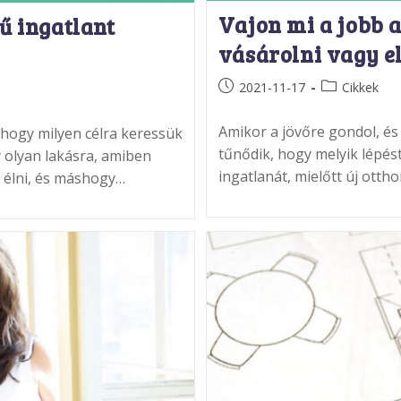
Vajon mi a jobb 
sű ingatlant
vásárolni vagy e
Post
Post
2021-11-17
Cikkek
published:
category:
Amikor a jövőre gondol, és
, hogy milyen célra keressük
tűnődik, hogy melyik lépést 
 olyan lakásra, amiben
ingatlanát, mielőtt új otth
k élni, és máshogy…