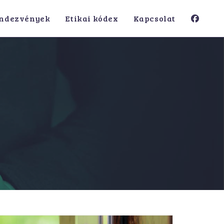
ndezvények
Etikai kódex
Kapcsolat