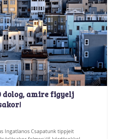
0 dolog, amire figyelj
sakor!
s Ingatlanos Csapatunk tippjeit
vásárlásakor felmerülő kérdésekkel,