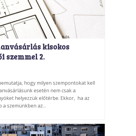
tlanvásárlás kisokos
ői szemmel 2.
 bemutatja, hogy milyen szempontokat kell
lanvásárlásunk esetén nem csak a
nyöket helyezzük előtérbe. Ekkor, ha az
bb a szemünkben az…