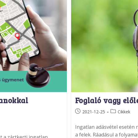
lanokkal
Foglaló vagy elől
Post
Post
2021-12-25
Cikkek
published:
category:
Ingatlan adásvétel esetén n
a felek. Ráadásul a folyamat
a zártkerti ingatlan