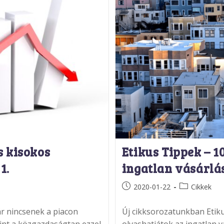
s kisokos
Etikus Tippek – 1
1.
ingatlan vásárlá
Post
Post
2020-01-22
Cikkek
published:
category:
r nincsenek a piacon
Új cikksorozatunkban Etiku
int a közgazdaságtan ezzel
olvashatjátok az ingatlan 