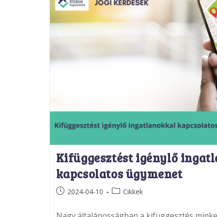
Kifüggesztést igénylő ingat
kapcsolatos ügymenet
Post
Post
2024-04-10
Cikkek
published:
category:
Nagy általánosságban a kifüggesztés minket 