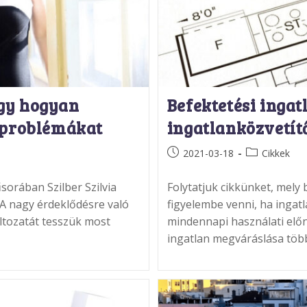
agy hogyan
Befektetési inga
ő problémákat
ingatlanközvetít
Post
Post
2021-03-18
Cikkek
published:
category:
sorában Szilber Szilvia
Folytatjuk cikkünket, mely
A nagy érdeklődésre való
figyelembe venni, ha ingat
változatát tesszük most
mindennapi használati elő
ingatlan megváráslása tö