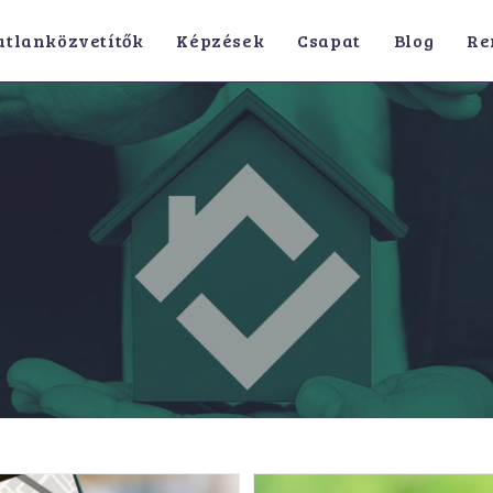
atlanközvetítők
Képzések
Csapat
Blog
Re