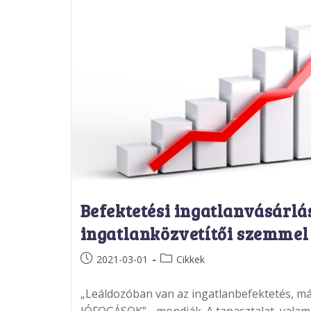
Befektetési ingatlanvásárlá
ingatlanközvetítői szemmel 
Post
Post
2021-03-01
Cikkek
published:
category:
„Leáldozóban van az ingatlanbefektetés, má
JÓFOGÁSOK” - mondják. A tapasztalat, valam