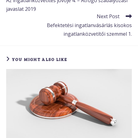
Az ingatlanközvetítés jövője 4. – Átfogó szabályozási
articles
javaslat 2019
Next Post
Befektetési ingatlanvásárlás kisokos
ingatlanközvetítői szemmel 1.
YOU MIGHT ALSO LIKE