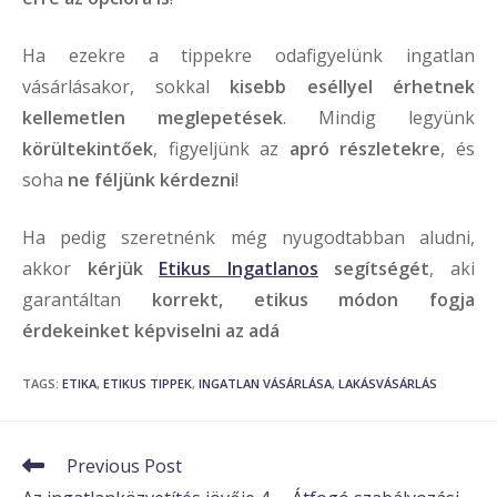
Ha ezekre a tippekre odafigyelünk ingatlan
vásárlásakor, sokkal
kisebb eséllyel érhetnek
kellemetlen meglepetések
. Mindig legyünk
körültekintőek
, figyeljünk az
apró részletekre
, és
soha
ne féljünk
kérdezni
!
Ha pedig szeretnénk még nyugodtabban aludni,
akkor
kérjük
Etikus Ingatlanos
segítségét
, aki
garantáltan
korrekt, etikus módon fogja
érdekeinket képviselni az adá
TAGS
:
ETIKA
,
ETIKUS TIPPEK
,
INGATLAN VÁSÁRLÁSA
,
LAKÁSVÁSÁRLÁS
Read
Previous Post
more