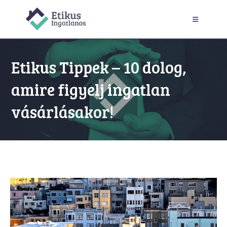
Skip
to
content
Etikus Tippek – 10 dolog,
amire figyelj ingatlan
vásárlásakor!