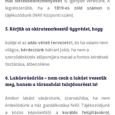
más illetékkedvezményeket
is igénybe vehetünk. A
legcélszerűbb, ha a
1819-es zöld
számon
is
tájékozódunk (NAV központi szám).
5. Kérjük az okiratszerkesztő ügyvédet, hogy
küldje el az
adás-vételi tervezet
ét, és ha valami nem
világos,
kérdezzünk
bátran! Jobb, ha nem a
szerződéskötés időpontjára marad a fontos kérdések
tisztázása, átbeszélése.
6. Lakásvásárlás – nem csak a lakást vesszük
meg, hanem a
társasházi tulajdonrészt
is!
Amikor lakást vásárolunk, szarvashiba, ha nem
érdeklődünk a ház gazdálkodása felől. Tájékozódjunk
a közös képviselőtől a
korábbi felújításokról,