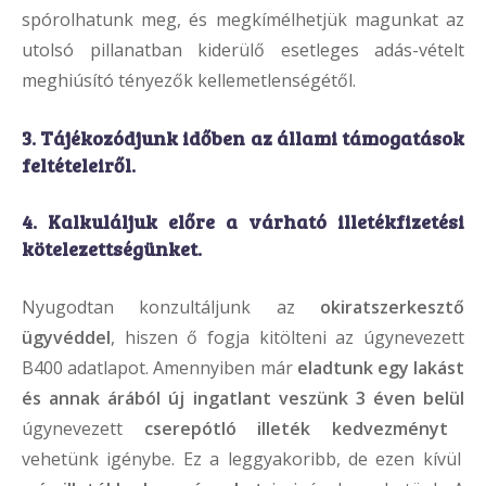
spórolhatunk meg, és megkímélhetjük magunkat az
utolsó pillanatban kiderülő esetleges adás-vételt
meghiúsító tényezők kellemetlenségétől.
3. Tájékozódjunk időben az
állami támogatások
feltételeiről.
4.
Kalkuláljuk előre a várható
illetékfizetési
kötelezettség
ünket.
Nyugodtan konzultáljunk az
okiratszerkesztő
ügyvéddel
, hiszen ő fogja kitölteni az úgynevezett
B400 adatlapot. Amennyiben már
eladtunk egy lakást
és annak árából új ingatlant veszünk 3 éven belül
úgynevezett
cserepótló illeték kedvezményt
vehetünk igénybe. Ez a leggyakoribb, de ezen kívül