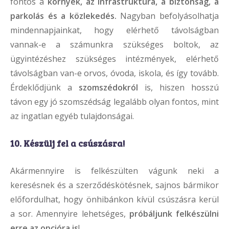
fontos a
környék, az infrastruktúra, a biztonság, a
parkolás és a közlekedés.
Nagyban befolyásolhatja
mindennapjainkat, hogy elérhető távolságban
vannak-e a számunkra szükséges boltok, az
ügyintézéshez szükséges intézmények, elérhető
távolságban van-e orvos, óvoda, iskola, és így tovább.
Érdeklődjünk a
szomszédokról
is, hiszen hosszú
távon egy jó szomszédság legalább olyan fontos, mint
az ingatlan egyéb tulajdonságai.
10. Készülj fel a csúszásra!
Akármennyire is felkészülten vágunk neki a
keresésnek és a szerződéskötésnek, sajnos bármikor
előfordulhat, hogy önhibánkon kívül csúszásra kerül
a sor. Amennyire lehetséges,
próbáljunk felkészülni
erre az opcióra is
!