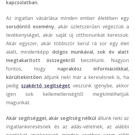
kapcsolatban.
Az ingatlan vásárlása minden ember életében egy
sorsdöntő esemény
, akár üzletszerűen végezzük a
tevékenységet, akár saját új otthonunkat keressük.
Akár egyszer, akár többször kerül rá sor egy élet
alatt, mindenképp
dolgos munkával, sok év alatt
megtakarított összegekről
beszélünk. Nagyon
fontos, hogy
naprakész információkkal,
körültekintően
álljunk neki már a keresésnek is, ha
pedig
szakértő segítséget
veszünk igénybe, akkor
igen sok kellemetlenségtől megkímélhetjük
magunkat.
Akár segítséggel, akár segítség nélkül
állunk neki az
ingatlankeresésnek és az adás-vételnek, az alábbi
pontokat igyekezzünk minden esetben szem előtt