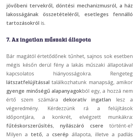
jövőbeni tervekről, döntési mechanizmusról, a ház
lakosságának összetételéről, esetleges fennálló
tartozásokról
is.
7. Az ingatlan műszaki állapota
Bár magától értetődőnek tűnhet, sajnos sok esetben
mégis későn derül fény a lakás műszaki állapotával
kapcsolatos hiányosságokra. Rengeteg
látszatfelújítással
találkozhatunk manapság, amikor
gyenge minőségű alapanyagok
ból egy, a hozzá nem
értő szem számára
dekoratív ingatlan
lesz a
végeredmény. Kérdezzünk rá a felújítások
időpontjára, a konkrét, elvégzett munkákra:
fűtéskorszerűsítés
,
nyílászáró csere
történt-e?
Milyen a
tető
, a
cserép
állapota, illetve a padlás