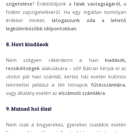
szigetelése
? Érdeklődjünk a
falak vastagságáról,
a
födém zajszigeteléséről. Ha egy ingatlan komolyan
érdekel minket,
látogassunk oda a lehető
legkülönbözőbb időpontokban
.
8. Havi kiadások
Nem szégyen rákérdezni a havi
kiadások,
rezsiköltségek
alakulására – sőt! Bátran kérjük el az
utolsó pár havi számlát, kertes ház esetén különös
tekintettel például a téli hónapok
fűtésszámláira
,
vagy általány esetén az
elszámoló számlákra.
9. Mutasd hol élsz!
Nem csak a kisgyerekes, gyerekes családok esetén