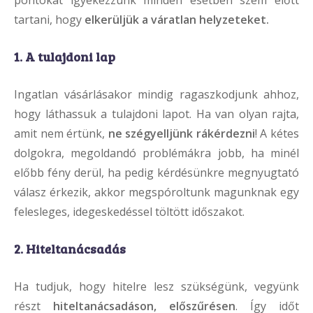
tartani, hogy
elkerüljük a váratlan helyzeteket.
1. A tulajdoni lap
Ingatlan vásárlásakor mindig ragaszkodjunk ahhoz,
hogy láthassuk a tulajdoni lapot. Ha van olyan rajta,
amit nem értünk,
ne szégyelljünk rákérdezni
! A kétes
dolgokra, megoldandó problémákra jobb, ha minél
előbb fény derül, ha pedig kérdésünkre megnyugtató
válasz érkezik, akkor megspóroltunk magunknak egy
felesleges, idegeskedéssel töltött időszakot.
2. Hiteltanácsadás
Ha tudjuk, hogy hitelre lesz szükségünk, vegyünk
részt
hiteltanácsadáson, előszűrésen
. Így időt