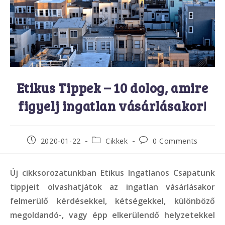
Etikus Tippek – 10 dolog, amire
figyelj ingatlan vásárlásakor!
Post
Post
Post
2020-01-22
Cikkek
0 Comments
published:
category:
comments:
Új cikksorozatunkban Etikus Ingatlanos Csapatunk
tippjeit olvashatjátok az ingatlan vásárlásakor
felmerülő kérdésekkel, kétségekkel, különböző
megoldandó-, vagy épp elkerülendő helyzetekkel