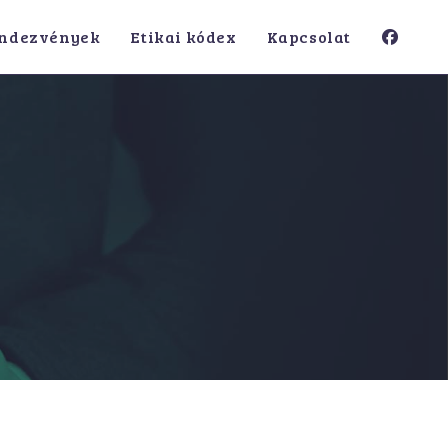
ndezvények
Etikai kódex
Kapcsolat