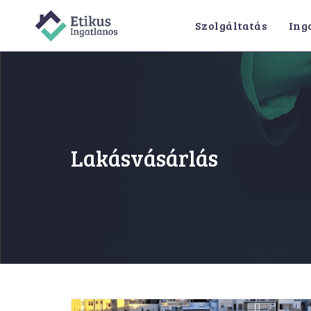
Skip
Szolgáltatás
Ing
to
content
Lakásvásárlás