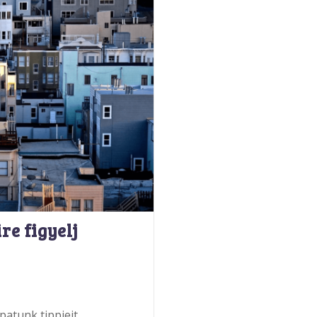
re figyelj
patunk tippjeit