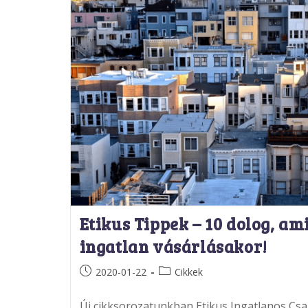
Etikus Tippek – 10 dolog, ami
ingatlan vásárlásakor!
Post
Post
2020-01-22
Cikkek
published:
category:
Új cikksorozatunkban Etikus Ingatlanos Csa