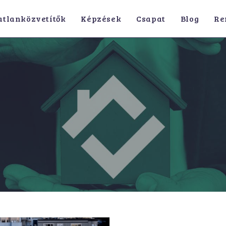
atlanközvetítők
Képzések
Csapat
Blog
Re