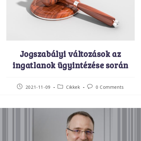
Jogszabályi változások az
ingatlanok ügyintézése során
2021-11-09
Cikkek
0 Comments
Minden ingatlanokkal foglalkozó
vállalkozónak fontos tudnia, hogy az
országgyűlés 2021. június 15-én fogadta el a