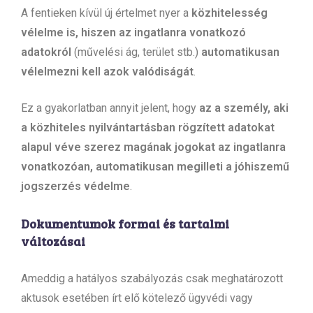
A fentieken kívül új értelmet nyer a
közhitelesség
vélelme is, hiszen az ingatlanra vonatkozó
adatokról
(művelési ág, terület stb.)
automatikusan
vélelmezni kell azok valódiságát
.
Ez a gyakorlatban annyit jelent, hogy
az a személy, aki
a közhiteles nyilvántartásban rögzített adatokat
alapul véve szerez magának jogokat az ingatlanra
vonatkozóan, automatikusan megilleti a jóhiszemű
jogszerzés védelme
.
Dokumentumok formai és tartalmi
változásai
Ameddig a hatályos szabályozás csak meghatározott
aktusok esetében írt elő kötelező ügyvédi vagy