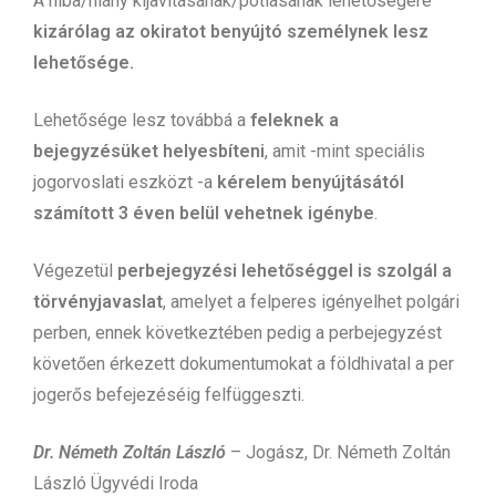
A hiba/hiány kijavításának/pótlásának lehetőségére
kizárólag az okiratot benyújtó személynek lesz
lehetősége.
Lehetősége lesz továbbá a
feleknek a
bejegyzésüket helyesbíteni
, amit -mint speciális
jogorvoslati eszközt -a
kérelem benyújtásától
számított 3 éven belül vehetnek igénybe
.
Végezetül
perbejegyzési lehetőséggel is szolgál a
törvényjavaslat
, amelyet a felperes igényelhet polgári
perben, ennek következtében pedig a perbejegyzést
követően érkezett dokumentumokat a földhivatal a per
jogerős befejezéséig felfüggeszti.
Dr. Németh Zoltán László
– Jogász, Dr. Németh Zoltán
László Ügyvédi Iroda