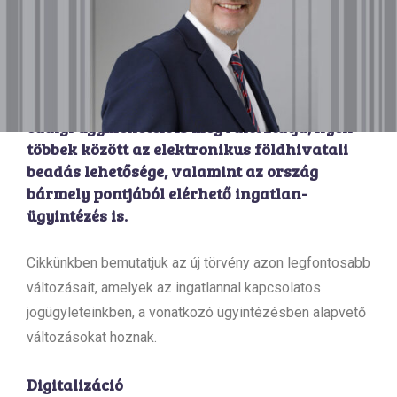
jelenleg hatályos ingatlan nyilvántartási
törvény változtatásait célzó rendelkezéseket
(2021. évi C. törvény), amelyek 2023. február
1-jétől lépnek hatályba. A módosítások több
olyan területet érint, mely a vállalkozók
eddigi ügymeneteit is megváltoztatja, ilyen
többek között az elektronikus földhivatali
beadás lehetősége, valamint az ország
bármely pontjából elérhető ingatlan-
ügyintézés is.
Cikkünkben bemutatjuk az új törvény azon legfontosabb
változásait, amelyek az ingatlannal kapcsolatos
jogügyleteinkben, a vonatkozó ügyintézésben alapvető
változásokat hoznak.
Digitalizáció