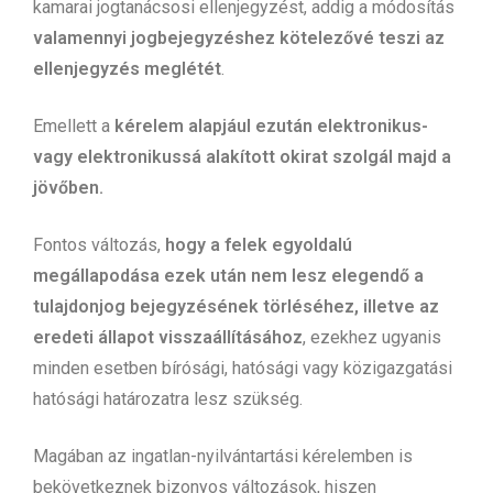
kamarai jogtanácsosi ellenjegyzést, addig a módosítás
valamennyi jogbejegyzéshez kötelezővé teszi az
ellenjegyzés meglétét
.
Emellett a
kérelem alapjául ezután elektronikus-
vagy elektronikussá alakított okirat szolgál majd a
jövőben.
Fontos változás,
hogy a felek egyoldalú
megállapodása ezek után nem lesz elegendő a
tulajdonjog bejegyzésének törléséhez, illetve az
eredeti állapot visszaállításához
, ezekhez ugyanis
minden esetben bírósági, hatósági vagy közigazgatási
hatósági határozatra lesz szükség.
Magában az ingatlan-nyilvántartási kérelemben is
bekövetkeznek bizonyos változások, hiszen