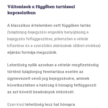
Változások a függőben tartással
kapcsolatban
A klasszikus értelemben vett függőben tartás
(tulajdonjog-bejegyzési engedély benyújtásáig a
bejegyzés felfüggesztése, jellemzően a vételár
kifizetése és a szerződés aláírásának időbeli elválása)
eljárási formája megszűnik.
Lehetőség nyílik azonban a vételár megfizetéséig
történő tulajdonjog fenntartása esetén az
úgynevezett vevői jog bejegyzésére, aminek
következtében a hatóság 6 hónapig felfüggeszti
az azt követő beadványok intézését.
Ezen kívül
lehetőség lesz hat hónapra