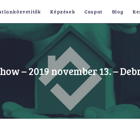
atlanközvetítők
Képzések
Csapat
Blog
Re
Show – 2019 november 13. – Deb