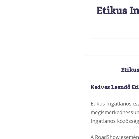
Etikus 
Etiku
Kedves Leendő Eti
Etikus Ingatlanos c
megismerkedhessün
Ingatlanos közösségg
A RoadShow eseményei