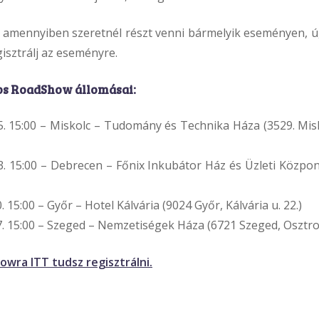
y amennyiben szeretnél részt venni bármelyik eseményen, úg
gisztrálj az eseményre.
nos RoadShow állomásai:
 15:00 – Miskolc – Tudomány és Technika Háza (3529. Misk
 15:00 – Debrecen – Főnix Inkubátor Ház és Üzleti Közpon
15:00 – Győr – Hotel Kálvária (9024 Győr, Kálvária u. 22.)
 15:00 – Szeged – Nemzetiségek Háza (6721 Szeged, Osztrov
wra ITT tudsz regisztrálni.