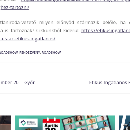
hez-tartozni/
laniroda-vezető milyen előnyöd származik belőle, ha 
lá is tartoznak? Cikkünkből kiderül:
https://etikusingatla
-es-az-etikus-ingatlanos/
 ROADSHOW
,
RENDEZVÉNY
,
ROADSHOW
mber 20. – Győr
Etikus Ingatlanos