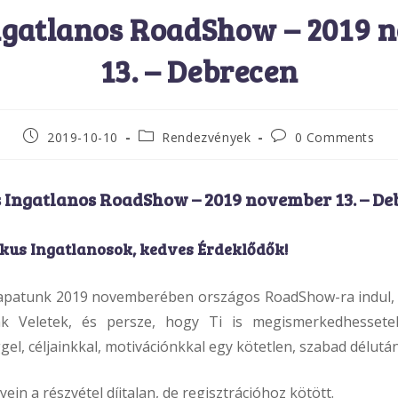
Ingatlanos RoadShow – 2019 
13. – Debrecen
Post
Post
Post
2019-10-10
Rendezvények
0 Comments
published:
category:
comments:
s Ingatlanos RoadShow – 2019 november 13. – De
kus Ingatlanosok, kedves Érdeklődők!
sapatunk 2019 novemberében országos RoadShow-ra indul,
k Veletek, és persze, hogy Ti is megismerkedhessetek
el, céljainkkal, motivációnkkal egy kötetlen, szabad délután
n a részvétel díjtalan, de regisztrációhoz kötött.