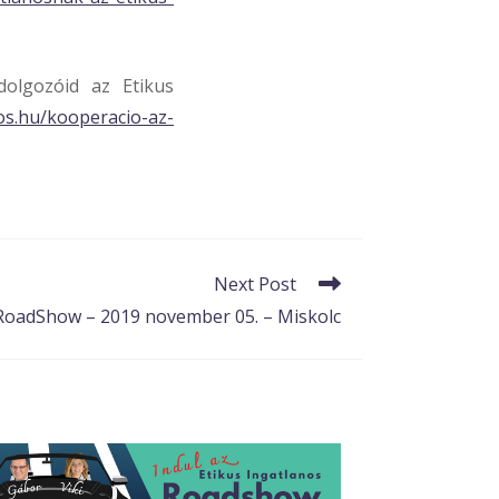
dolgozóid az Etikus
nos.hu/kooperacio-az-
Next Post
 RoadShow – 2019 november 05. – Miskolc