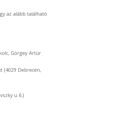
y az alább található
olc, Görgey Artúr
t (4029 Debrecen,
szky u. 6.)