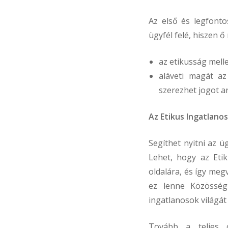
Az első és legfonto
ügyfél felé, hiszen ő
az etikusság mellet
aláveti magát az
szerezhet jogot a
Az Etikus Ingatlano
Segíthet nyitni az ü
Lehet, hogy az Etik
oldalára, és így meg
ez lenne Közösségü
ingatlanosok világát
Tovább a teljes 