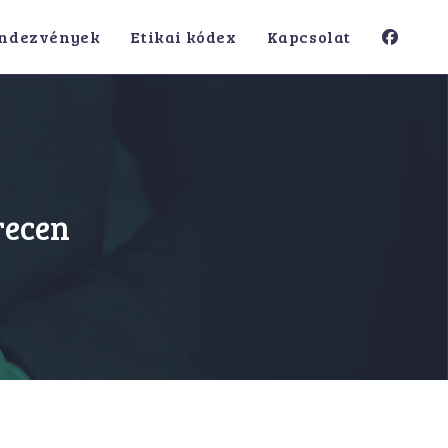
ndezvények
Etikai kódex
Kapcsolat
recen