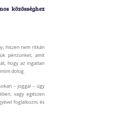
nos közösséghez
y, hiszen nem ritkán
tük pénzünket, amit
hát, hogy az ingatlan
intim dolog.
sokan – joggal – úgy
zében, vagy egészen
yével foglalkozni, és