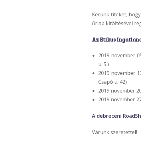
Kérünk titeket, hog
űrlap kitöltésével re
Az Etikus Ingatla
2019 november 05.
u. 5.)
2019 november 13.
Csapó u. 42)
2019 november 20. 
2019 november 27.
A debreceni RoadSho
Várunk szeretettel!