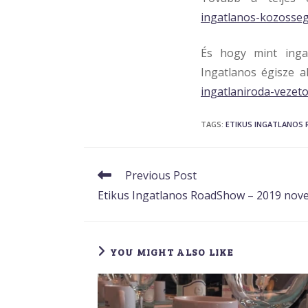
ingatlanos-kozosseg
És hogy mint ingat
Ingatlanos égisze a
ingatlaniroda-vezeto
TAGS
:
ETIKUS INGATLANOS
Read
Previous Post
more
Etikus Ingatlanos RoadShow – 2019 nove
articles
YOU MIGHT ALSO LIKE