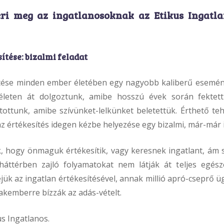
éri meg az ingatlanosoknak az Etikus Ingatla
ítése: bizalmi feladat
ítése minden ember életében egy nagyobb kaliberű esemén
életen át dolgoztunk, amibe hosszú évek során fektet
jítottunk, amibe szívünket-lelkünket beletettük. Érthető te
 az értékesítés idegen kézbe helyezése egy bizalmi, már-már 
 hogy önmaguk értékesítik, vagy keresnek ingatlant, ám 
háttérben zajló folyamatokat nem látják át teljes egés
jük az ingatlan értékesítésével, annak millió apró-cseprő üg
akemberre bízzák az adás-vételt.
us Ingatlanos.