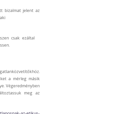
t bizalmat jelent az
aki
szen csak ezáltal
essen.
ngatlanközvetítőkhöz.
 őket a mérleg másik
ménye. Végeredményben
változtassuk meg az
atlanosnak-az-etikus-