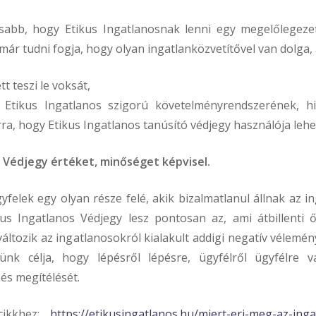
sabb, hogy Etikus Ingatlanosnak lenni egy megelőlegezet
 már tudni fogja, hogy olyan ingatlanközvetítővel van dolga, 
t teszi le voksát,
 Etikus Ingatlanos szigorú követelményrendszerének, hi
rra, hogy Etikus Ingatlanos tanúsító védjegy használója leh
s Védjegy értéket, minőséget képvisel.
gyfelek egy olyan része felé, akik bizalmatlanul állnak az i
us Ingatlanos Védjegy lesz pontosan az, ami átbillenti
változik az ingatlanosokról kialakult addigi negatív véle
nk célja, hogy lépésről lépésre, ügyfélről ügyfélre 
 és megítélését.
cikkhez:
https://etikusingatlanos.hu/miert-eri-meg-az-ing