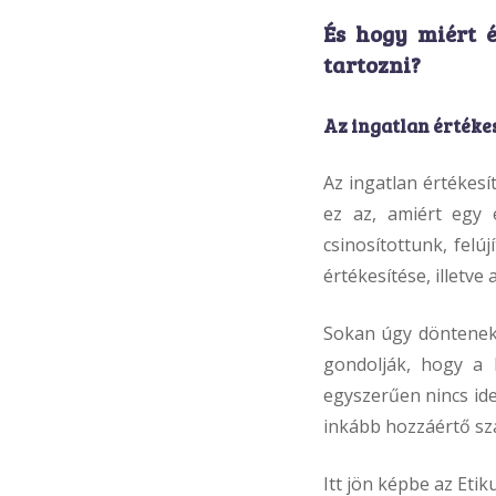
És hogy miért 
tartozni?
Az ingatlan értékes
Az ingatlan értékes
ez az, amiért egy 
csinosítottunk, felú
értékesítése, illetve
Sokan úgy döntenek,
gondolják, hogy a 
egyszerűen nincs ide
inkább hozzáértő sz
Itt jön képbe az Etik