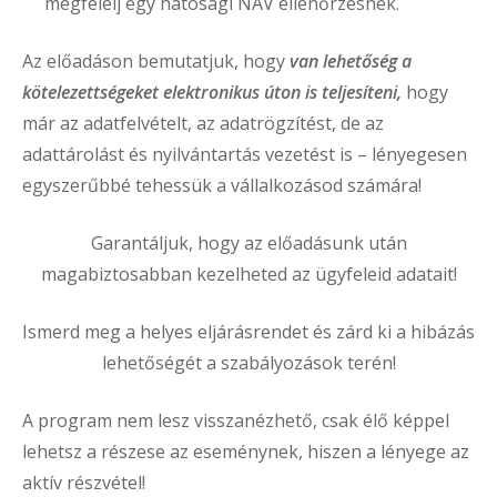
megfelelj egy hatósági NAV ellenőrzésnek.
Az előadáson bemutatjuk, hogy
van lehetőség a
kötelezettségeket elektronikus úton is teljesíteni,
hogy
már az adatfelvételt, az adatrögzítést, de az
adattárolást és nyilvántartás vezetést is – lényegesen
egyszerűbbé tehessük a vállalkozásod számára!
Garantáljuk, hogy az előadásunk után
magabiztosabban kezelheted az ügyfeleid adatait!
Ismerd meg a helyes eljárásrendet és zárd ki a hibázás
lehetőségét a szabályozások terén!
A program nem lesz visszanézhető, csak élő képpel
lehetsz a részese az eseménynek, hiszen a lényege az
aktív részvétel!