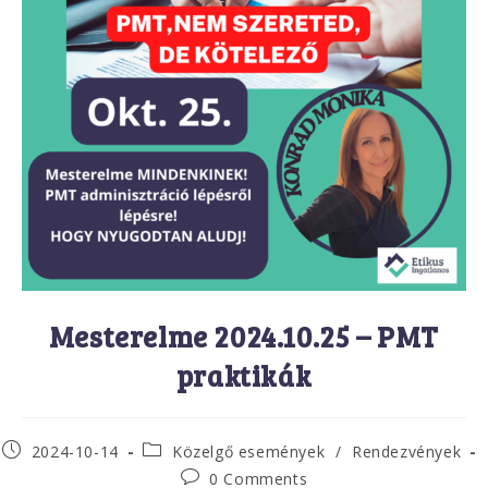
Mesterelme 2024.10.25 – PMT
praktikák
Post
Post
2024-10-14
Közelgő események
/
Rendezvények
published:
category:
Post
0 Comments