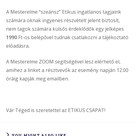
A Mesterelme “szeánsz” Etikus ingatlanos tagjaink
számára oknak ingyenes részvételt jelent biztosít,
nem tagok számára külsős érdeklődők egy jelképes
1990
Ft-os belépővel tudnak csatlakozni a tájékoztató
előadásra.
A Mesterelme ZOOM segítségével lesz elérhető el,
amihez a linket a résztvevők az esemény napján 12.00
óráig kapják meg emailben.
Vár Téged is szeretettel az ETIKUS CSAPAT!
YOU MIGHT ALSO LIKE