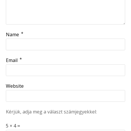
*
Name
*
Email
Website
Kérjük, adja meg a választ számjegyekkel:
5 × 4 =