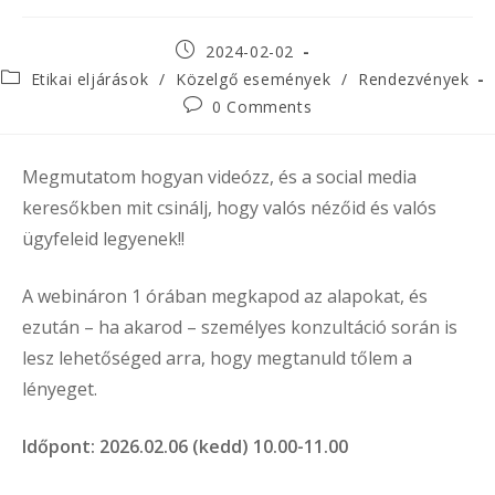
Post
2024-02-02
published:
Post
Etikai eljárások
/
Közelgő események
/
Rendezvények
category:
Post
0 Comments
comments:
Megmutatom hogyan videózz, és a social media
keresőkben mit csinálj, hogy valós nézőid és valós
ügyfeleid legyenek!!
A webináron 1 órában megkapod az alapokat, és
ezután – ha akarod – személyes konzultáció során is
lesz lehetőséged arra, hogy megtanuld tőlem a
lényeget.
Időpont: 2026.02.06 (kedd) 10.00-11.00