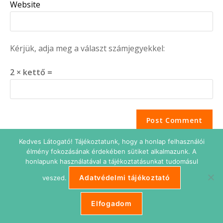
Website
Kérjük, adja meg a választ számjegyekkel:
2 × kettő =
Kedves Látogató! Tájékoztatunk, hogy a honlap felhasználói
élmény fokozásának érdekében sütiket alkalmazunk. A
honlapunk használatával a tájékoztatásunkat tudomásul
Adatvédelmi tájékoztató
veszed.
Adatkezelési tájékoztató
Impresszum
Süti beállítások
ETIKUS Belépés
Elfogadom
Copyright © 2026 Etikus Ingatlanos