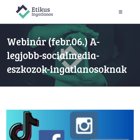
Skip
to
content
Webinár (febr.06.) A-
legjobb-socialmedia-
eszkozok-ingatlanosoknak