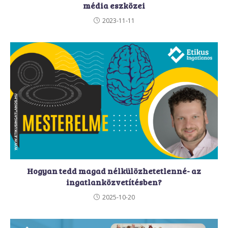
média eszközei
2023-11-11
Hogyan tedd magad nélkülözhetetlenné- az
ingatlanközvetítésben?
2025-10-20