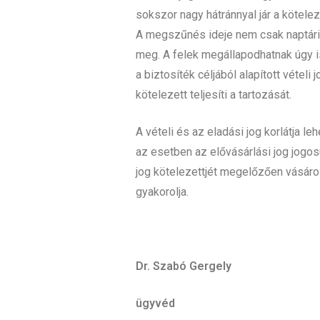
sokszor nagy hátránnyal jár a kötelez
A megszűnés ideje nem csak naptári 
meg. A felek megállapodhatnak úgy is
a biztosíték céljából alapított vétel
kötelezett teljesíti a tartozását.
A vételi és az eladási jog korlátja l
az esetben az elővásárlási jog jogosul
jog kötelezettjét megelőzően vásárol
gyakorolja.
Dr. Szabó Gergely
ügyvéd