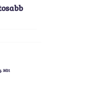
ntosabb
g. Mit