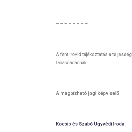
– – – – – – – –
A fenti rövid tájékoztatás a teljessé
tanácsadásnak.
A megbízható jogi képviselő
Kocsis és Szabó Ügyvédi Iroda