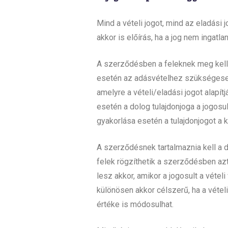
Mind a vételi jogot, mind az eladási 
akkor is előírás, ha a jog nem ingatla
A szerződésben a feleknek meg kell 
esetén az adásvételhez szükségesek
amelyre a vételi/eladási jogot alapít
esetén a dolog tulajdonjoga a jogosul
gyakorlása esetén a tulajdonjogot a 
A szerződésnek tartalmaznia kell a 
felek rögzíthetik a szerződésben az
lesz akkor, amikor a jogosult a vétel
különösen akkor célszerű, ha a vétel
értéke is módosulhat.