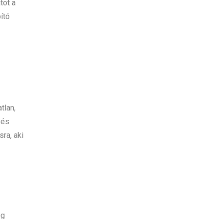
tot a
ító
.
tlan,
zés
ra, aki
og