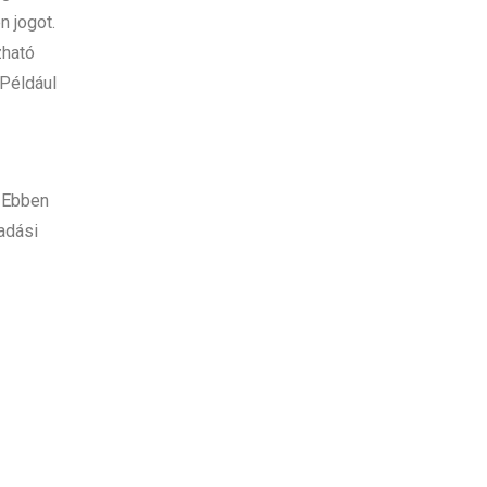
n jogot.
zható
 Például
. Ebben
ladási