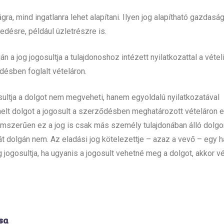
ra, mind ingatlanra lehet alapítani. Ilyen jog alapítható gazdaság
edésre, például üzletrészre is.
án a jog jogosultja a tulajdonoshoz intézett nyilatkozattal a vétel
désben foglalt vételáron.
osultja a dolgot nem megveheti, hanem egyoldalú nyilatkozatával
rhelt dolgot a jogosult a szerződésben meghatározott vételáron e
lemszerűen ez a jog is csak más személy tulajdonában álló dolgon
ját dolgán nem. Az eladási jog kötelezettje – azaz a vevő – egy 
 jogosultja, ha ugyanis a jogosult vehetné meg a dolgot, akkor vé
sa