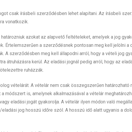
jogot csak írásbeli szerződésben lehet alapítani. Az írásbeli sz
nra vonatkozik.
határozniuk azokat az alapvető feltételeket, amelyek a jog gyak
. Értelemszerűen a szerződésnek pontosan meg kell jelölni a d
ják. A szerződésben meg kell állapodni arról, hogy a vételi jog gy
tra átruházásra kerül. Az eladási jognál pedig arról, hogy az elad
kötelezettre ruházzák.
dolog vételárát. A vételár nem csak összegszerűen határozható 
t a módszert is, amelynek alkalmazásával a vételár meghatározh
i vagy eladási jogát gyakorolja. A vételár ilyen módon való megáll
i/eladási jog hosszú időre szól. A hosszú idő alatt ugyanis a dol