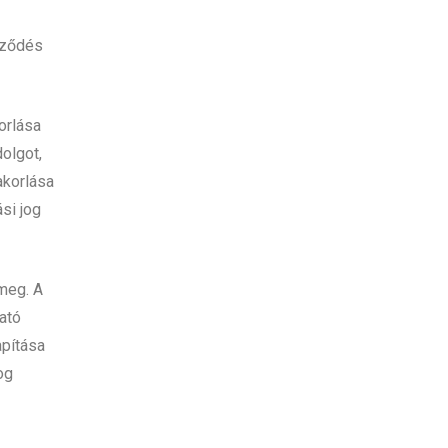
erződés
orlása
olgot,
akorlása
ási jog
meg. A
ató
apítása
og