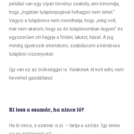
például van egy olyan törvényi szabály, ami kimondja,
hogy „Ingatlan tulajdonjogával felhagyni nem lehet.”
Vagyis a tulajdonos nem mondhatja, hogy „elég volt,
már nem akarom, hogy az én tulajdonomban legyen” és
egyszerűen ott hagyja a földet, lakást, házat. A jog
mindig igyekszik elrendezni, szabályozni a kérdéses
tulajdoni viszonyokat.
Így van ez az örökséggel is. Valakinek át kell adni, nem
heverhet gazdátlanul.
Ki lesz a szamár, ha nincs ló?
Ha ló nincs, a szamár is jó. – tartja a szólás. Így lenne
ez az öröklésnél is?