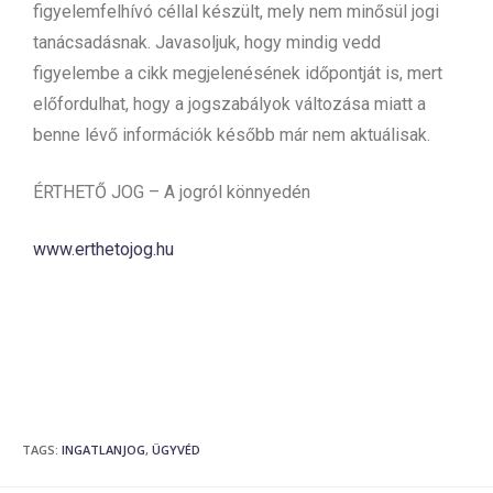
figyelemfelhívó céllal készült, mely nem minősül jogi
tanácsadásnak. Javasoljuk, hogy mindig vedd
figyelembe a cikk megjelenésének időpontját is, mert
előfordulhat, hogy a jogszabályok változása miatt a
benne lévő információk később már nem aktuálisak.
ÉRTHETŐ JOG – A jogról könnyedén
www.erthetojog.hu
TAGS
:
INGATLANJOG
,
ÜGYVÉD