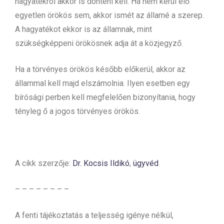
hagyatékról akkor is dönteni kell. Ha nem kerül elő
egyetlen örökös sem, akkor ismét az államé a szerep.
A hagyatékot ekkor is az államnak, mint
szükségképpeni örökösnek adja át a közjegyző.
Ha a törvényes örökös később előkerül, akkor az
állammal kell majd elszámolnia. Ilyen esetben egy
bírósági perben kell megfelelően bizonyítania, hogy
tényleg ő a jogos törvényes örökös.
A cikk szerzője:
Dr. Kocsis Ildikó
,
ügyvéd
– – – – – – – –
A fenti tájékoztatás a teljesség igénye nélkül,