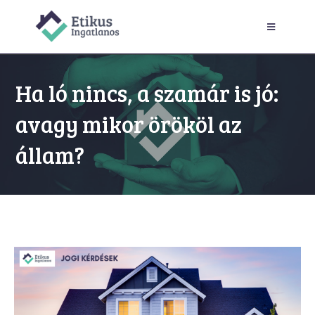
Ha ló nincs, a szamár is jó:
avagy mikor örököl az
állam?