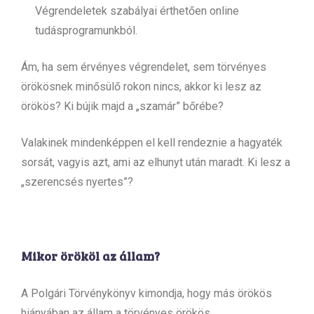
Végrendeletek szabályai érthetően online
tudásprogramunkból.
Ám, ha sem érvényes végrendelet, sem törvényes
örökösnek minősülő rokon nincs, akkor ki lesz az
örökös? Ki bújik majd a „szamár” bőrébe?
Valakinek mindenképpen el kell rendeznie a hagyaték
sorsát, vagyis azt, ami az elhunyt után maradt. Ki lesz a
„szerencsés nyertes”?
Mikor örököl az állam?
A Polgári Törvénykönyv kimondja, hogy más örökös
hiányában az állam a törvényes örökös.