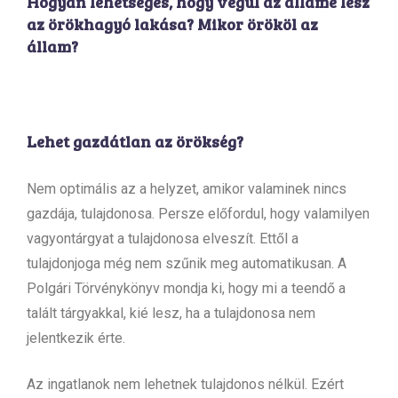
Hogyan lehetséges, hogy végül az államé lesz
az örökhagyó lakása? Mikor örököl az
állam?
Lehet gazdátlan az örökség?
Nem optimális az a helyzet, amikor valaminek nincs
gazdája, tulajdonosa. Persze előfordul, hogy valamilyen
vagyontárgyat a tulajdonosa elveszít. Ettől a
tulajdonjoga még nem szűnik meg automatikusan. A
Polgári Törvénykönyv mondja ki, hogy mi a teendő a
talált tárgyakkal, kié lesz, ha a tulajdonosa nem
jelentkezik érte.
Az ingatlanok nem lehetnek tulajdonos nélkül. Ezért