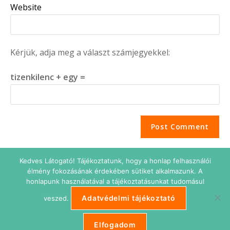
Website
Kérjük, adja meg a választ számjegyekkel:
tizenkilenc + egy =
Kedves Látogató! Tájékoztatunk, hogy a honlap felhasználói
élmény fokozásának érdekében sütiket alkalmazunk. A
honlapunk használatával a tájékoztatásunkat tudomásul
Adatvédelmi tájékoztató
veszed.
Adatkezelési tájékoztató
Impresszum
Süti beállítások
ETIKUS Belépés
Elfogadom