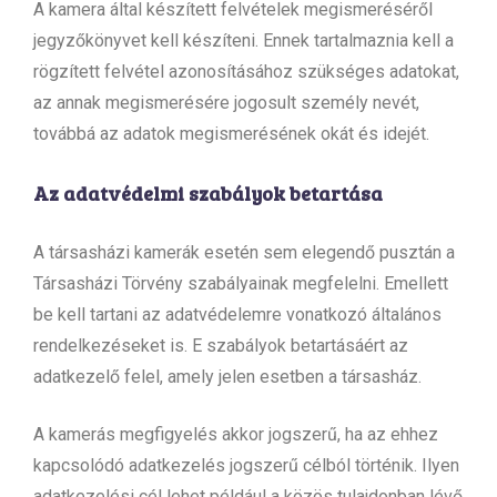
A kamera által készített felvételek megismeréséről
jegyzőkönyvet kell készíteni. Ennek tartalmaznia kell a
rögzített felvétel azonosításához szükséges adatokat,
az annak megismerésére jogosult személy nevét,
továbbá az adatok megismerésének okát és idejét.
Az adatvédelmi szabályok betartása
A társasházi kamerák esetén sem elegendő pusztán a
Társasházi Törvény szabályainak megfelelni. Emellett
be kell tartani az adatvédelemre vonatkozó általános
rendelkezéseket is. E szabályok betartásáért az
adatkezelő felel, amely jelen esetben a társasház.
A kamerás megfigyelés akkor jogszerű, ha az ehhez
kapcsolódó adatkezelés jogszerű célból történik. Ilyen
adatkezelési cél lehet például a közös tulajdonban lévő