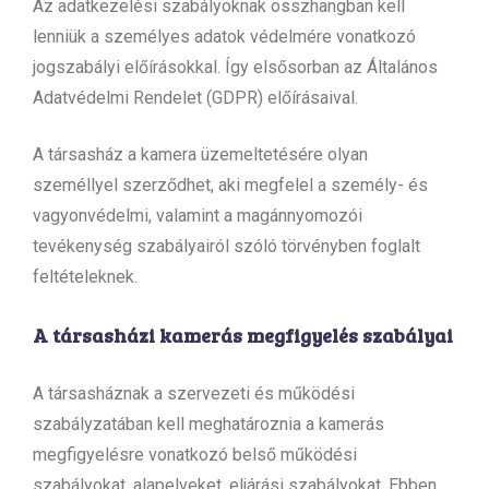
Az adatkezelési szabályoknak összhangban kell
lenniük a személyes adatok védelmére vonatkozó
jogszabályi előírásokkal. Így elsősorban az Általános
Adatvédelmi Rendelet (GDPR) előírásaival.
A társasház a kamera üzemeltetésére olyan
személlyel szerződhet, aki megfelel a személy- és
vagyonvédelmi, valamint a magánnyomozói
tevékenység szabályairól szóló törvényben foglalt
feltételeknek.
A társasházi kamerás megfigyelés szabályai
A társasháznak a szervezeti és működési
szabályzatában kell meghatároznia a kamerás
megfigyelésre vonatkozó belső működési
szabályokat, alapelveket, eljárási szabályokat. Ebben