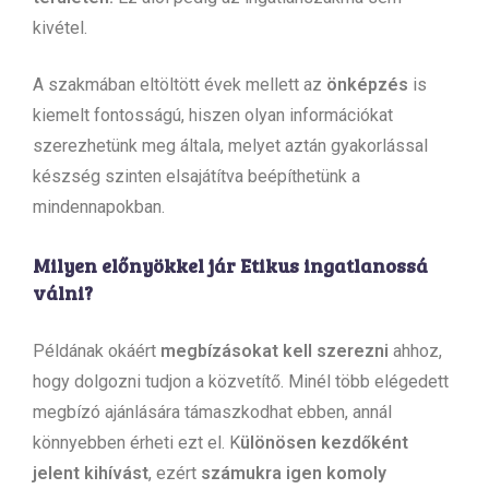
kivétel.
A szakmában eltöltött évek mellett az
önképzés
is
kiemelt fontosságú, hiszen olyan információkat
szerezhetünk meg általa, melyet aztán gyakorlással
készség szinten elsajátítva beépíthetünk a
mindennapokban.
Milyen előnyökkel jár Etikus ingatlanossá
válni?
Példának okáért
megbízásokat kell szerezni
ahhoz,
hogy dolgozni tudjon a közvetítő. Minél több elégedett
megbízó ajánlására támaszkodhat ebben, annál
könnyebben érheti ezt el. K
ülönösen kezdőként
jelent kihívást
, ezért
számukra igen komoly