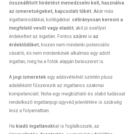
összeállított hirdetést menedzselni kell, használva
az ismeretségeket, kapcsolati tőkét. A
kár más
ingatlanirodákkal, kollégákkal
célirányosan keresni a
megfelelő vevőt vagy eladót
, akit jó eséllyel
érdekelhet az ingatlan. Fontos
szűrni
is
az
érdeklődőket
, hiszen nem mindenki potenciális
vásárló, és nem mindenkinek alkalmas egy adott
ingatlan, még ha a fotók alapján beleszeret is.
A
jogi ismeretek
egy adásvételnél szintén plusz
adalékként fűszerezik az ingatlanos szakmai
kompetenciáit. Noha egy megbízható és stabil tudással
rendelkező ingatlanjogi ügyvéd jelenlétére is szükség
lesz a folyamatban.
Ha
kiadó ingatlanok
kal is foglalkozunk, az