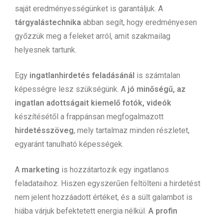
saját eredményességünket is garantáljuk. A
tárgyalástechnika
abban segít, hogy eredményesen
győzzük meg a feleket arról, amit szakmailag
helyesnek tartunk.
Egy
ingatlanhirdetés feladásánál
is számtalan
képességre lesz szükségünk. A
jó minőségű, az
ingatlan adottságait kiemelő fotók, videók
készítésétől a frappánsan megfogalmazott
hirdetésszöveg
, mely tartalmaz minden részletet,
egyaránt tanulható képességek.
A
marketing
is hozzátartozik egy ingatlanos
feladataihoz. Hiszen egyszerűen feltölteni a hirdetést
nem jelent hozzáadott értéket, és a sült galambot is
hiába várjuk befektetett energia nélkül.
A profin