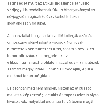
segítséget nyújt az Etikus ingatlanos tanúsító
védjegy.
Ha rendelkeznek OKJ-s bizonyítvánnyal és
névjegyzési regisztrációval, kérhetik Etikus
ingatlanossá válásukat.
A tapasztaltabb ingatlanközvetítő kollégák számára is
orrhossznyi előnyt jelent a védjegy. Nem csak
hirdetéseikben tüntethetik fel
, hanem a
nevük és
bemutatkozásuk is megjelenik az
etikusingatlanos.hu oldalon.
Ezzel egy – a megbízók
számára megnyugtató –
brand áll mögéjük, építi a
szakmai ismertségüket.
Ez azonban még nem minden, hiszen az etikusság
mellett a
képzettség
, a
tudás
és
tapasztalat
is olyan
hívószavak, melyekkel érdemes felvérteznie magát