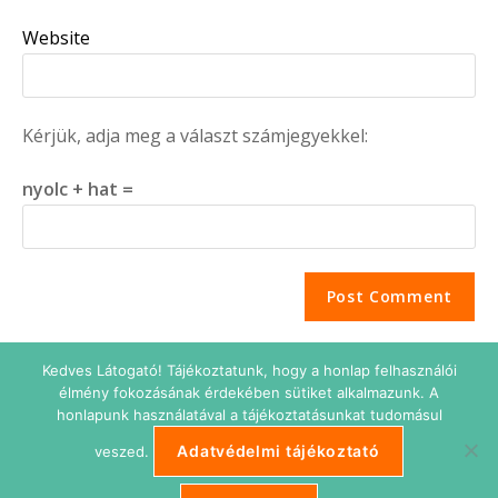
Website
Kérjük, adja meg a választ számjegyekkel:
nyolc + hat =
Kedves Látogató! Tájékoztatunk, hogy a honlap felhasználói
élmény fokozásának érdekében sütiket alkalmazunk. A
honlapunk használatával a tájékoztatásunkat tudomásul
Adatvédelmi tájékoztató
veszed.
Adatkezelési tájékoztató
Impresszum
Süti beállítások
ETIKUS Belépés