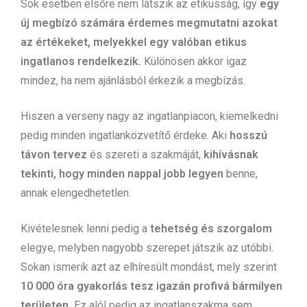
Sok esetben elsőre nem látszik az etikusság, így
egy
új megbízó számára érdemes megmutatni azokat
az értékeket, melyekkel egy valóban etikus
ingatlanos rendelkezik.
Különösen akkor igaz
mindez, ha nem ajánlásból érkezik a megbízás.
Hiszen a verseny nagy az ingatlanpiacon, kiemelkedni
pedig minden ingatlanközvetítő érdeke. Aki
hosszú
távon tervez
és szereti a szakmáját,
kihívásnak
tekinti, hogy minden nappal jobb legyen
benne,
annak elengedhetetlen.
Kivételesnek lenni pedig a
tehetség és szorgalom
elegye, melyben nagyobb szerepet játszik az utóbbi.
Sokan ismerik azt az elhíresült mondást, mely szerint
10 000 óra gyakorlás tesz igazán profivá bármilyen
területen.
Ez alól pedig az ingatlanszakma sem