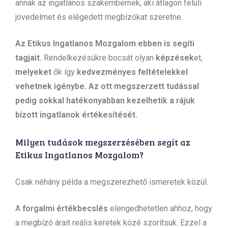
annak az ingatlanos szakembernek, aki átlagon felüli
jövedelmet és elégedett megbízókat szeretne.
Az Etikus Ingatlanos Mozgalom ebben is segíti
tagjait.
Rendelkezésükre bocsát olyan
képzések
et,
melyeket
ők így
kedvezményes feltételekkel
vehetnek igénybe. A
z ott megszerzett tudással
pedig sokkal hatékonyabban kezelhetik a rájuk
bízott ingatlanok értékesítését.
Milyen tudások megszerzésében segít az
Etikus Ingatlanos Mozgalom?
Csak néhány példa a megszerezhető ismeretek közül.
A
forgalmi értékbecslés
elengedhetetlen ahhoz, hogy
a megbízó árait reális keretek közé szorítsuk. Ezzel a