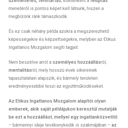
üzemeltetés, fenntartás
, esetenként a
felújítás
menetéről is pontos képet kell látnunk, hiszen a
megbízónk ránk támaszkodik.
És ez csak néhány példa azokra a megszerezhető
képességekre és képzettségekre, melyben az Etikus
Ingatlanos Mozgalom segíti tagjait.
Nem beszélve arról a
személyes hozzáállás
ról,
mentalitás
ról, mely hosszú évek sikereinek
tapasztalatain alapszik, és bármely területen
eredményesebbé teszi az együttműködéseket.
Az Etikus Ingatlanos Mozgalom alapítói olyan
emberek, akik saját példájukon keresztül mutatják
be ezt a hozzáállást
,
mellyel egy ingatlanközvetítő
– bármennyi ideje tevékenykedik is szakmájában –
az