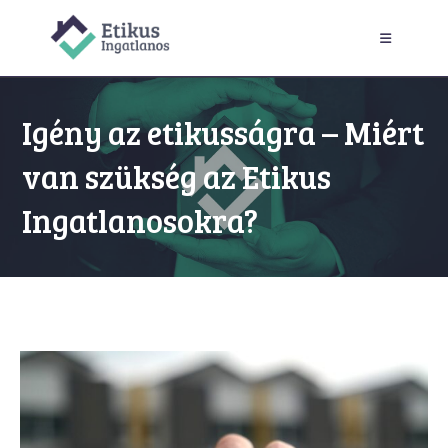
Skip
to
content
Igény az etikusságra – Miért
van szükség az Etikus
Ingatlanosokra?