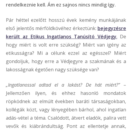
rendelkeznie kell. Ám ez sajnos nincs mindig így.
Pár héttel ezelőtt hosszú évek kemény munkájának
első jelentős mérföldkövéhez érkeztünk:
bejegyzésre
került az Etikus Ingatlanos Tanúsító Védjegy
.
De
hogy miért is volt erre szükség? Miért van igény az
etikusságra? Mi a célunk ezzel az egésszel? Miért
gondoljuk, hogy erre a Védjegyre a szakmának és a
lakosságnak égetően nagy szüksége van?
„Ingatlanossal adtad el a lakást? De hát miért?”
–
Jellemzően ilyen, és ehhez hasonló mondatok
röpködnek az elmúlt években baráti társaságokban,
kollégák közt, vagy lényegében bárhol, ahol ingatlan
adás-vétel a téma. Csalódott, átvert eladók, palira vett
vevők és kiábrándultság. Pont az ellentetje annak,