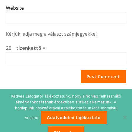
Website
Kérjük, adja meg a választ számjegyekkel:
20 − tizenkettő =
Kedves Látogató! Tájékoztatunk, hogy a honlap felhasználói
élmény fokozásának érdekében sütiket alkalmazunk. A
honlapunk használatával a tájékoztatásunkat tudomásul
Adatvédelmi tájékoztató
veszed.
Adatkezelési tájékoztató
Impresszum
Süti beállítások
ETIKUS Belépés