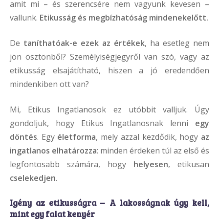
amit mi – és szerencsére nem vagyunk kevesen –
vallunk.
Etikusság és megbízhatóság mindenekelőtt.
De
taníthatóak-e ezek az értékek
, ha esetleg nem
jön ösztönből? Személyiségjegyről van szó, vagy az
etikusság elsajátítható, hiszen a jó eredendően
mindenkiben ott van?
Mi, Etikus Ingatlanosok ez utóbbit valljuk. Úgy
gondoljuk, hogy Etikus Ingatlanosnak lenni
egy
döntés
. Egy
életforma
, mely azzal kezdődik, hogy
az
ingatlanos elhatározza
: minden érdeken túl az első és
legfontosabb számára, hogy
helyesen
, etikusan
cselekedjen
.
Igény az etikusságra –
A lakosságnak úgy kell,
mint egy falat kenyér