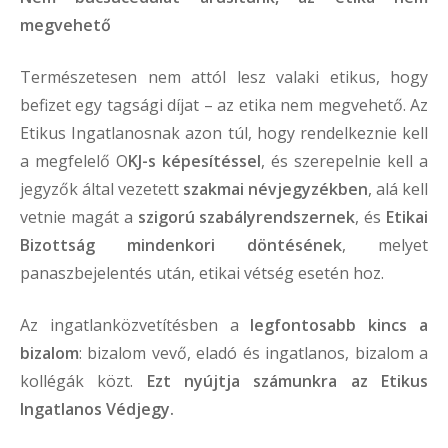
megvehető
Természetesen nem attól lesz valaki etikus, hogy
befizet egy tagsági díjat – az etika nem megvehető. Az
Etikus Ingatlanosnak azon túl, hogy rendelkeznie kell
a megfelelő O
KJ-s képesítéssel
, és szerepelnie kell a
jegyzők által vezetett
szakmai névjegyzékben
, alá kell
vetnie magát a
szigorú szabályrendszernek
, és
Etikai
Bizottság mindenkori döntésének
, melyet
panaszbejelentés után, etikai vétség esetén hoz.
Az ingatlanközvetítésben a
legfontosabb kincs a
bizalom
: bizalom vevő, eladó és ingatlanos, bizalom a
kollégák közt.
Ezt nyújtja számunkra az Etikus
Ingatlanos Védjegy.