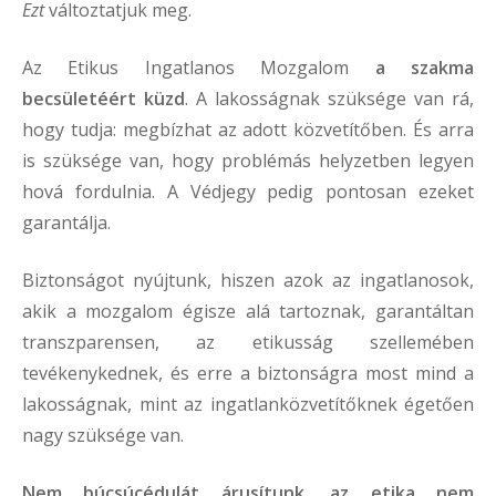
Ezt
változtatjuk meg.
Az Etikus Ingatlanos Mozgalom
a szakma
becsületéért küzd
. A lakosságnak szüksége van rá,
hogy tudja: megbízhat az adott közvetítőben. És arra
is szüksége van, hogy problémás helyzetben legyen
hová fordulnia. A Védjegy pedig pontosan ezeket
garantálja.
Biztonságot nyújtunk, hiszen azok az ingatlanosok,
akik a mozgalom égisze alá tartoznak, garantáltan
transzparensen, az etikusság szellemében
tevékenykednek, és erre a biztonságra most mind a
lakosságnak, mint az ingatlanközvetítőknek égetően
nagy szüksége van.
Nem búcsúcédulát árusítunk, az etika nem