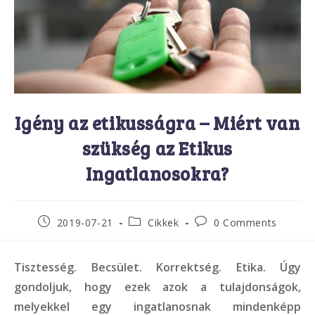
Igény az etikusságra – Miért van
szükség az Etikus
Ingatlanosokra?
Post
Post
Post
2019-07-21
Cikkek
0 Comments
published:
category:
comments:
Tisztesség. Becsület. Korrektség. Etika. Úgy
gondoljuk, hogy ezek azok a tulajdonságok,
melyekkel egy ingatlanosnak mindenképp