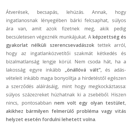
Átverések, becsapás, lehúzás. Annak, hogy
ingatlanosnak lényegében bárki felcsaphat, súlyos
ára van, amit azok fizetnek meg, akik pedig
becsületesen végeznék munkájukat. A
képzettség és
gyakorlat nélküli szerencsevadászok
tettek arról,
hogy az ingatlanközvetítői szakmát kétkedés és
bizalmatlanság lengje körül. Nem csoda hát, ha a
lakosság egyre inkább
„önállóvá vált”,
és adás-
vételeit inkább maga bonyolítja a hirdetéstől egészen
a szerződés aláírásáig, mint hogy megkockáztassa:
súlyos százezreket húzhatnak ki a zsebéből. Hiszen
nincs, pontosabban
nem volt egy olyan testület
,
akikhez bármilyen felmerülő probléma vagy vitás
helyzet esetén fordulni lehetett volna
.