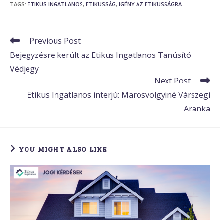
TAGS
:
ETIKUS INGATLANOS
,
ETIKUSSÁG
,
IGÉNY AZ ETIKUSSÁGRA
Read
Previous Post
more
Bejegyzésre került az Etikus Ingatlanos Tanúsító
articles
Védjegy
Next Post
Etikus Ingatlanos interjú: Marosvölgyiné Várszegi
Aranka
YOU MIGHT ALSO LIKE