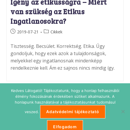
Igény az etikusságra – Miért
van szükség az Etikus
Ingatlanosokra?
Post
Post
2019-07-21
Cikkek
published:
category:
Tisztesség. Becsület. Korrektség. Etika. Úgy
gondoljuk, hogy ezek azok a tulajdonságok,
melyekkel egy ingatlanosnak mindenképp
rendelkeznie kell. Ám ez sajnos nincs mindig így.
Kedves Látogató! Tájékoztatunk, hogy a honlap felhasználói
élmény fokozásának érdekében sütiket alkalmazunk. A
honlapunk használatával a tájékoztatásunkat tudomásul
Adatvédelmi tájékoztató
veszed.
Adatkezelési tájékoztató
Impresszum
Süti beállítások
ETIKUS Belépés
Elfogadom