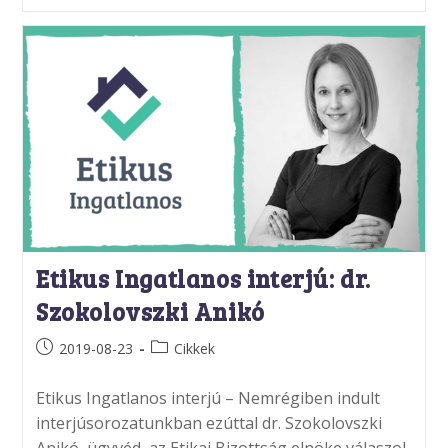
Etikus Ingatlanos interjú: dr.
Szokolovszki Anikó
Post
Post
2019-08-23
Cikkek
published:
category:
Etikus Ingatlanos interjú – Nemrégiben indult
interjúsorozatunkban ezúttal dr. Szokolovszki
Anikó, ügyvéd, az Etikai Bizottság elnöke válaszol