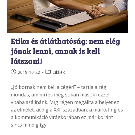
Etika és átláthatóság: nem elég
jónak lenni, annak is kell
látszani!
Post
Post
2019-10-22
Cikkek
published:
category:
„Jó bornak nem kell a cégér!” – tartja a régi
mondás, ám mi (és még sokan mások) ezzel
vitába szállnánk. Míg régen megállta a helyét ez
az elmélet, addig a XXI. században, a marketing és
a kommunikáció virágkorában ez már koránt
sincs mindig így.