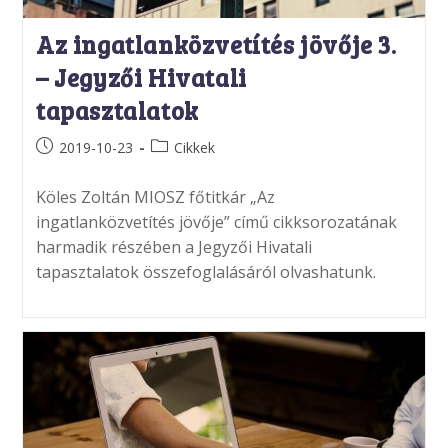
Az ingatlanközvetítés jövője 3.
– Jegyzői Hivatali
tapasztalatok
Post
Post
2019-10-23
Cikkek
published:
category:
Köles Zoltán MIOSZ főtitkár „Az
ingatlanközvetítés jövője” című cikksorozatának
harmadik részében a Jegyzői Hivatali
tapasztalatok összefoglalásáról olvashatunk.