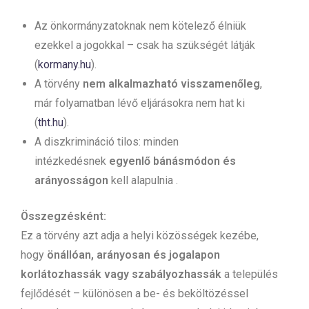
Az önkormányzatoknak nem kötelező élniük
ezekkel a jogokkal – csak ha szükségét látják
(
kormany.hu
).
A törvény
nem alkalmazható visszamenőleg
,
már folyamatban lévő eljárásokra nem hat ki
(
tht.hu
).
A diszkrimináció tilos: minden
intézkedésnek
egyenlő bánásmódon és
arányosságon
kell alapulnia .
Összegzésként:
Ez a törvény azt adja a helyi közösségek kezébe,
hogy
önállóan, arányosan és jogalapon
korlátozhassák vagy szabályozhassák
a település
fejlődését – különösen a be- és beköltözéssel