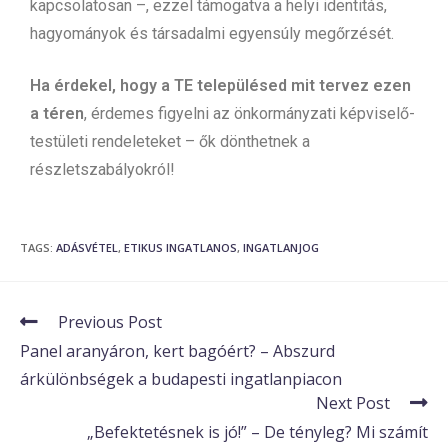
kapcsolatosan –, ezzel támogatva a helyi identitás,
hagyományok és társadalmi egyensúly megőrzését.
Ha érdekel, hogy a TE településed mit tervez ezen
a téren
, érdemes figyelni az önkormányzati képviselő-
testületi rendeleteket – ők dönthetnek a
részletszabályokról!
TAGS
:
ADÁSVÉTEL
,
ETIKUS INGATLANOS
,
INGATLANJOG
Previous Post
Panel aranyáron, kert bagóért? – Abszurd
árkülönbségek a budapesti ingatlanpiacon
Next Post
„Befektetésnek is jó!” – De tényleg? Mi számít