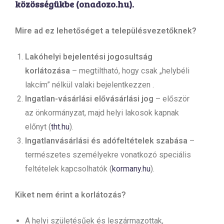
közösségükbe (
onadozo.hu
).
Mire ad ez lehetőséget a településvezetőknek?
Lakóhelyi bejelentési jogosultság
korlátozása
– megtiltható, hogy csak „helybéli
lakcím” nélkül valaki bejelentkezzen .
Ingatlan-vásárlási elővásárlási jog
– először
az önkormányzat, majd helyi lakosok kapnak
előnyt (
tht.hu
).
Ingatlanvásárlási és adófeltételek szabása
–
természetes személyekre vonatkozó speciális
feltételek kapcsolhatók (
kormany.hu
).
Kiket nem érint a korlátozás?
A helyi születésűek és leszármazottak,