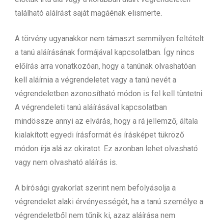
található aláírást saját magáénak elismerte.
A törvény ugyanakkor nem támaszt semmilyen feltételt
a tanú aláírásának formájával kapcsolatban. Így nincs
előírás arra vonatkozóan, hogy a tanúnak olvashatóan
kell aláírnia a végrendeletet vagy a tanú nevét a
végrendeletben azonosítható módon is fel kell tüntetni.
A végrendeleti tanú aláírásával kapcsolatban
mindössze annyi az elvárás, hogy a rá jellemző, általa
kialakított egyedi írásformát és írásképet tükröző
módon írja alá az okiratot. Ez azonban lehet olvasható
vagy nem olvasható aláírás is.
A bírósági gyakorlat szerint nem befolyásolja a
végrendelet alaki érvényességét, ha a tanú személye a
végrendeletből nem tűnik ki, azaz aláírása nem