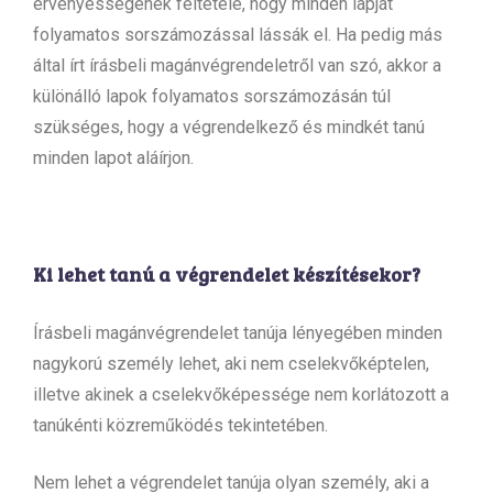
érvényességének feltétele, hogy minden lapját
folyamatos sorszámozással lássák el. Ha pedig más
által írt írásbeli magánvégrendeletről van szó, akkor a
különálló lapok folyamatos sorszámozásán túl
szükséges, hogy a végrendelkező és mindkét tanú
minden lapot aláírjon.
Ki lehet tanú a végrendelet készítésekor?
Írásbeli magánvégrendelet tanúja lényegében minden
nagykorú személy lehet, aki nem cselekvőképtelen,
illetve akinek a cselekvőképessége nem korlátozott a
tanúkénti közreműködés tekintetében.
Nem lehet a végrendelet tanúja olyan személy, aki a