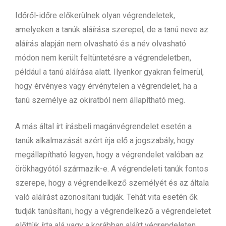
Időről-időre előkerülnek olyan végrendeletek,
amelyeken a tanúk aláírása szerepel, de a tanú neve az
aláírás alapján nem olvasható és a név olvasható
módon nem került feltüntetésre a végrendeletben,
például a tanú aláírása alatt. Ilyenkor gyakran felmerül,
hogy érvényes vagy érvénytelen a végrendelet, ha a
tanú személye az okiratból nem állapítható meg.
A más által írt írásbeli magánvégrendelet esetén a
tanúk alkalmazását azért írja elő a jogszabály, hogy
megállapítható legyen, hogy a végrendelet valóban az
örökhagyótól származik-e. A végrendeleti tanúk fontos
szerepe, hogy a végrendelkező személyét és az általa
való aláírást azonosítani tudják. Tehát vita esetén ők
tudják tanúsítani, hogy a végrendelkező a végrendeletet
előttük írta alá vagy a korábban aláírt végrendeleten