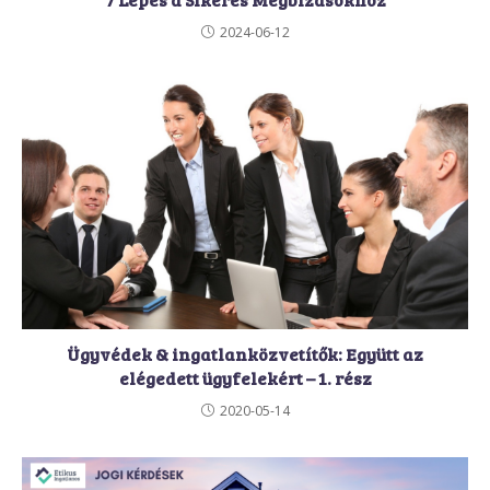
2024-06-12
Ügyvédek & ingatlanközvetítők: Együtt az
elégedett ügyfelekért – 1. rész
2020-05-14