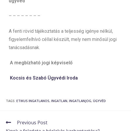
ügyvéd
– – – – – – – –
A fenti rövid tájékoztatás a teljesség igénye nélkül,
figyelemfelhívó céllal készült, mely nem minősül jogi
tanácsadásnak.
A megbízható jogi képviselő
Kocsis és Szabó Ügyvédi Iroda
TAGS
:
ETIKUS INGATLANOS
,
INGATLAN
,
INGATLANJOG
,
ÜGYVÉD
Previous Post
Kinek a feladata a bérlakás karbantartása?