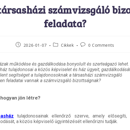
társasházi számvizsgáló biz
feladata?
2026-01-07
Cikkek
0 Comments
zak működése és gazdálkodása bonyolult és szerteágazó lehet.
ház tulajdonosai a közös képviselet és ház ügyeit, gazdálkodásá
elent segítséget a tulajdonosoknak a társasházi számvizsgáló
yen feladatai vannak a számvizsgáló bizottságnak?
hogyan jön létre?
sasház
tulajdonosainak ellenőrző szerve, amely elősegíti,
odását, a közös képviselő ügyintézését ellenőrizni tudják.