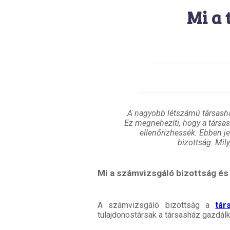
Mi a 
A nagyobb létszámú társashá
Ez megnehezíti, hogy a társas
ellenőrizhessék. Ebben j
bizottság. Mil
Mi a számvizsgáló bizottság és 
A számvizsgáló bizottság a
tár
tulajdonostársak a társasház gazdálk