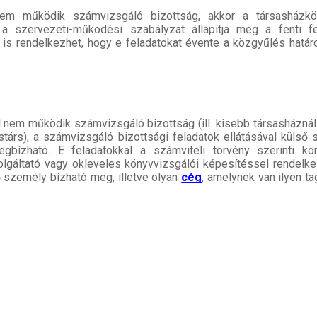
nem működik számvizsgáló bizottság, akkor a társasházk
t a szervezeti-működési szabályzat állapítja meg a fenti f
is rendelkezhet, hogy e feladatokat évente a közgyűlés határ
 nem működik számvizsgáló bizottság (ill. kisebb társasháznál
ostárs), a számvizsgáló bizottsági feladatok ellátásával külső
bízható. E feladatokkal a számviteli törvény szerinti köny
olgáltató vagy okleveles könyvvizsgálói képesítéssel rendelk
 személy bízható meg, illetve olyan
cég
, amelynek van ilyen ta