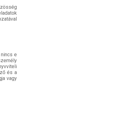
özösség
eladatok
ozatával
 nincs e
 személy
vviteli
ező és a
gja vagy