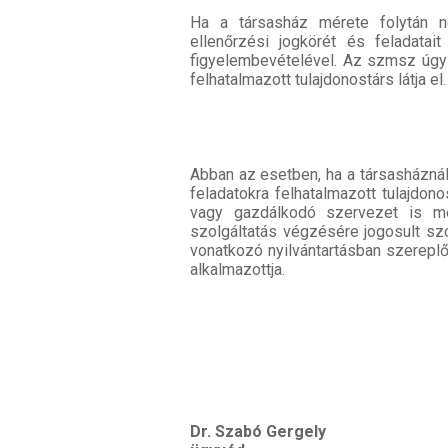
Ha a társasház mérete folytán 
ellenőrzési jogkörét és feladatai
figyelembevételével. Az szmsz úgy 
felhatalmazott tulajdonostárs látja el.
Abban az esetben, ha a társasháznál
feladatokra felhatalmazott tulajdon
vagy gazdálkodó szervezet is meg
szolgáltatás végzésére jogosult sz
vonatkozó nyilvántartásban szereplő
alkalmazottja.
Dr. Szabó Gergely