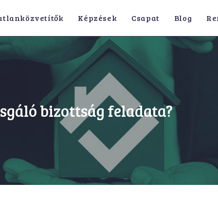
atlanközvetítők
Képzések
Csapat
Blog
Re
sgáló bizottság feladata?