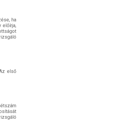
zése, ha
 előírja,
ttságot
vizsgáló
Az első
létszám
sítását
izsgáló