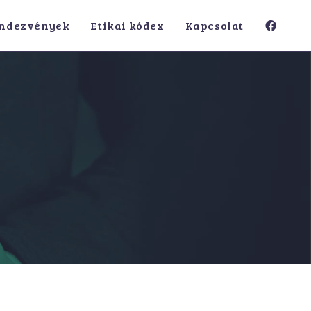
ndezvények
Etikai kódex
Kapcsolat