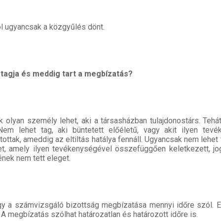
l ugyancsak a közgyűlés dönt.
 tagja és meddig tart a megbízatás?
 olyan személy lehet, aki a társasházban tulajdonostárs. Tehá
em lehet tag, aki büntetett előéletű, vagy akit ilyen tevé
ltottak, ameddig az eltiltás hatálya fennáll. Ugyancsak nem lehet 
, amely ilyen tevékenységével összefüggően keletkezett, jo
ének nem tett eleget.
ogy a számvizsgáló bizottság megbízatása mennyi időre szól. 
 A megbízatás szólhat határozatlan és határozott időre is.