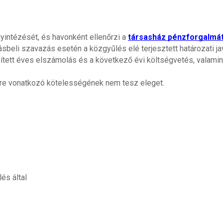
yintézését, és havonként ellenőrzi a 
társasház pénzforgalmá
rásbeli szavazás esetén a közgyűlés elé terjesztett határozati 
zített éves elszámolás és a következő évi költségvetés, valami
erre vonatkozó kötelességének nem tesz eleget.
és által