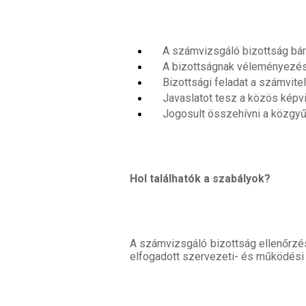
A számvizsgáló bizottság bármi
A bizottságnak véleményezési 
Bizottsági feladat a számvite
Javaslatot tesz a közös képvis
Jogosult összehívni a közgyű
Hol találhatók a szabályok?
A számvizsgáló bizottság ellenőrzés
elfogadott szervezeti- és működési