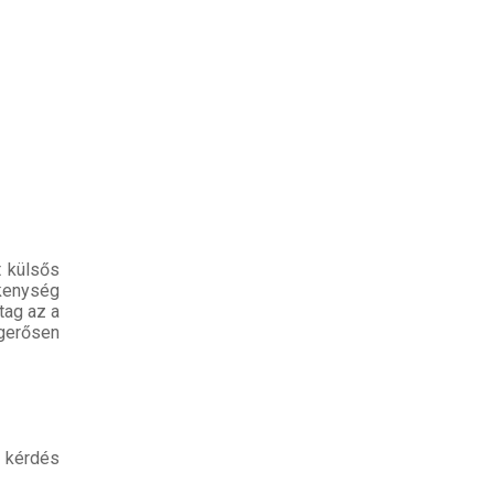
t külsős
kenység
tag az a
gerősen
E kérdés