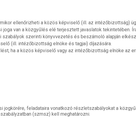
kor ellenőrizheti a közös képviselő (ill. az intézőbizottság) üg
joga van a közgyűlés elé terjesztett javaslatok tekintetében. Í
li szabályok szerinti könyvvezetés és beszámoló alapján elkés
elő (ill. intézőbizottság elnöke és tagjai) díjazására.
lést, ha a közös képviselő vagy az intézőbizottság elnöke az 
i jogkörére, feladataira vonatkozó részletszabályokat a közgyűl
 szabályzatban (szmsz) kell meghatározni.