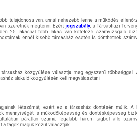
 több tulajdonosa van, annál nehezebb lenne a működés ellenőr
lóan szeretnék megtenni. Ezért
jogszabály
, a Társasházi Törvény
ben 25 lakásnál több lakás van kötelező számvizsgáló bizo
onostársak ennél kisebb társasház esetén is dönthetnek szám
a társasház közgyűlése választja meg egyszerű többséggel. 
sasház alakuló közgyűlésén kell megválasztani.
gjainak létszámát, ezért ez a társasház döntésén múlik. A 
atok mennyiségét, a működőképesség és döntésképesség bizto
általában páratlan számú, legalább három tagból álló számv
ét a tagok maguk közül választják.