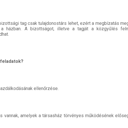
bizottsági tag csak tulajdonostárs lehet, ezért a megbízatás me
a házban. A bizottságot, illetve a tagját a közgyűlés felm
dhat.
 feladatok?
 gazdálkodásának ellenőrzése.
i is vannak, amelyek a társasház törvényes működésének előse