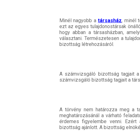
Minél nagyobb a
társasház
, minél
ezt az egyes tulajdonostársak önál
hogy abban a társasházban, amely
választani. Természetesen a tulajd
bizottság létrehozásáról.
A számvizsgáló bizottság tagjait 
számvizsgáló bizottság tagjait a tár
A törvény nem határozza meg a ta
meghatározásánál a várható felad
érdemes figyelembe venni. Ezért 
bizottság ajánlott. A bizottság elnök