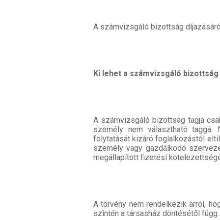
A számvizsgáló bizottság díjazásáró
Ki lehet a számvizsgáló bizottság
A számvizsgáló bizottság tagja csak
személy nem választható taggá. N
folytatását kizáró foglalkozástól elti
személy vagy gazdálkodó szervezet
megállapított fizetési kötelezettség
A törvény nem rendelkezik arról, h
szintén a társasház döntésétől függ.