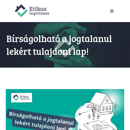
Bírságolható a jogtalanul
lekért tulajdoni lap!