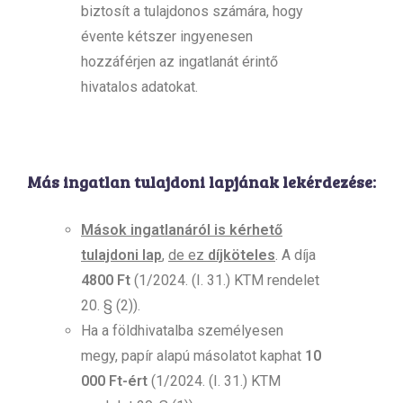
biztosít a tulajdonos számára, hogy
évente kétszer ingyenesen
hozzáférjen az ingatlanát érintő
hivatalos adatokat.
Más ingatlan tulajdoni lapjának lekérdezése:
Mások ingatlanáról is kérhető
tulajdoni lap
,
de ez
díjköteles
. A díja
4800 Ft
(1/2024. (I. 31.) KTM rendelet
20. § (2)).
Ha a földhivatalba személyesen
megy, papír alapú másolatot kaphat
10
000 Ft-ért
(1/2024. (I. 31.) KTM