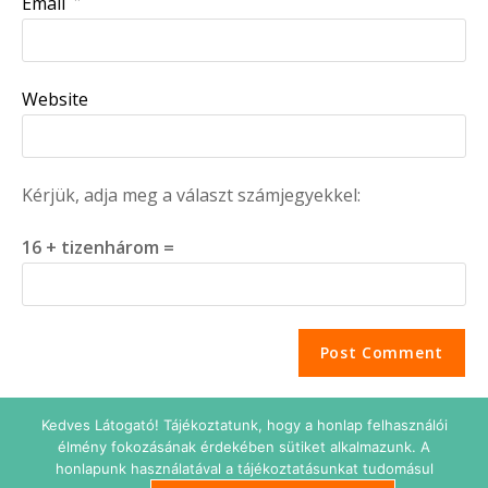
Email
Website
Kérjük, adja meg a választ számjegyekkel:
16 + tizenhárom =
Kedves Látogató! Tájékoztatunk, hogy a honlap felhasználói
élmény fokozásának érdekében sütiket alkalmazunk. A
honlapunk használatával a tájékoztatásunkat tudomásul