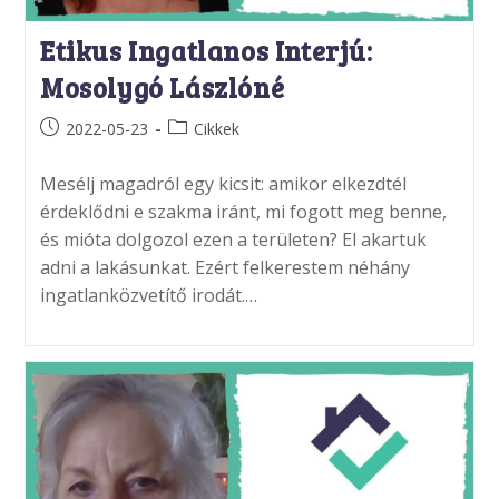
Etikus Ingatlanos Interjú:
Mosolygó Lászlóné
Post
Post
2022-05-23
Cikkek
published:
category:
Mesélj magadról egy kicsit: amikor elkezdtél
érdeklődni e szakma iránt, mi fogott meg benne,
és mióta dolgozol ezen a területen? El akartuk
adni a lakásunkat. Ezért felkerestem néhány
ingatlanközvetítő irodát.…