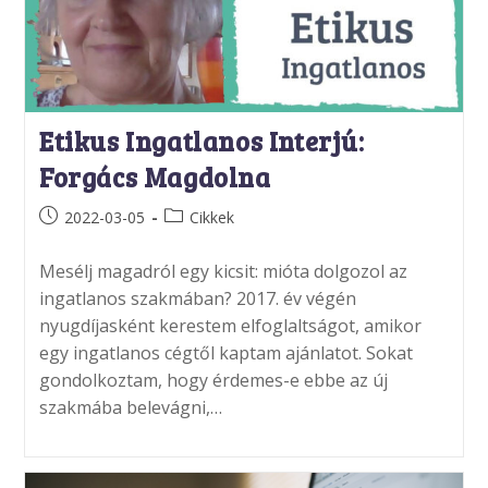
Etikus Ingatlanos Interjú:
Forgács Magdolna
Post
Post
2022-03-05
Cikkek
published:
category:
Mesélj magadról egy kicsit: mióta dolgozol az
ingatlanos szakmában? 2017. év végén
nyugdíjasként kerestem elfoglaltságot, amikor
egy ingatlanos cégtől kaptam ajánlatot. Sokat
gondolkoztam, hogy érdemes-e ebbe az új
szakmába belevágni,…