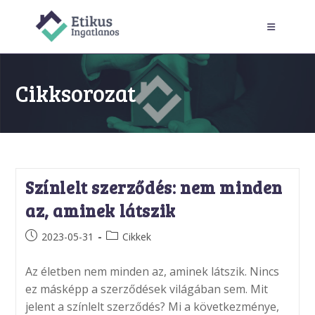
Skip
to
content
Cikksorozat
Színlelt szerződés: nem minden
az, aminek látszik
Post
Post
2023-05-31
Cikkek
published:
category:
Az életben nem minden az, aminek látszik. Nincs
ez másképp a szerződések világában sem. Mit
jelent a színlelt szerződés? Mi a következménye,