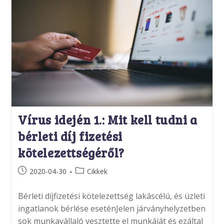
Vírus idején 1.: Mit kell tudni a
bérleti díj fizetési
kötelezettségéről?
Post
Post
2020-04-30
Cikkek
published:
category:
Bérleti díjfizetési kötelezettség lakáscélú, és üzleti
ingatlanok bérlése eseténJelen járványhelyzetben
sok munkavállaló vesztette el munkáját és ezáltal