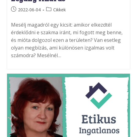
Post
Post
2022-06-04
Cikkek
published:
category:
Mesélj magadról egy kicsit: amikor elkezdtél
érdeklődni e szakma iránt, mi fogott meg benne,
és mióta dolgozol ezen a területen? Van esetleg
olyan megbízás, ami különösen izgalmas volt
számodra? Mesélnél…