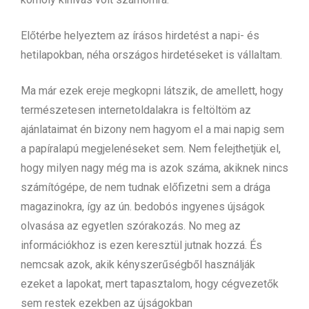
Előtérbe helyeztem az írásos hirdetést a napi- és
hetilapokban, néha országos hirdetéseket is vállaltam.
Ma már ezek ereje megkopni látszik, de amellett, hogy
természetesen internetoldalakra is feltöltöm az
ajánlataimat én bizony nem hagyom el a mai napig sem
a papíralapú megjelenéseket sem. Nem felejthetjük el,
hogy milyen nagy még ma is azok száma, akiknek nincs
számítógépe, de nem tudnak előfizetni sem a drága
magazinokra, így az ún. bedobós ingyenes újságok
olvasása az egyetlen szórakozás. No meg az
információkhoz is ezen keresztül jutnak hozzá. És
nemcsak azok, akik kényszerűségből használják
ezeket a lapokat, mert tapasztalom, hogy cégvezetők
sem restek ezekben az újságokban