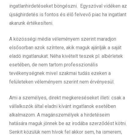
ingatlanhirdetéseket böngészni. Egyszóval vidéken az
újsághirdetés is fontos és élő felvevő piac ha ingatlant
akarunk értékesíteni.
A közösségi média véleményem szerint maradjon
elsősorban azok színtere, akik maguk ajánlják a saját
eladó ingatlanukat. Néha kivételt teszek pl. albérletek
esetében, de nem tartom professzionális
tevékenységnek mivel szakmai tudás ezeken a
felületeken véleményem szerint nem érvényesül.
Ami a személyes, direkt megkereséseket illeti: csak a
vállalkozók által eladni kívánt ingatlanok esetében
alkalmazom. A magánszemélyek a hirdetéseim
hatására maguk jönnek be az irodába szerződést kötni.
Senkit közülük nem hívok fel akkor sem, ha ismerem,