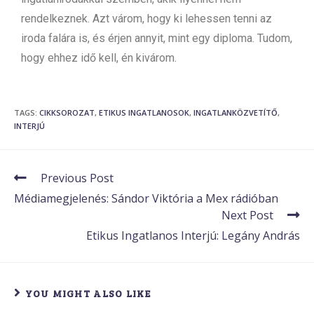
rendelkeznek. Azt várom, hogy ki lehessen tenni az
iroda falára is, és érjen annyit, mint egy diploma. Tudom,
hogy ehhez idő kell, én kivárom.
TAGS
:
CIKKSOROZAT
,
ETIKUS INGATLANOSOK
,
INGATLANKÖZVETÍTŐ
,
INTERJÚ
Previous Post
Médiamegjelenés: Sándor Viktória a Mex rádióban
Next Post
Etikus Ingatlanos Interjú: Legány András
YOU MIGHT ALSO LIKE