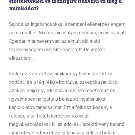
előítéletekkel és mennyire nehezíti ez meg a
munkádat?
Sajnos az ingatlanosokkal szembeni ellenérzés engem
sem került el. Ma már nincs ilyen gondom, ennyi év alatt
Egerben már nevem van, az elmúlt idő alatti
tevékenységem már hitelessé tett. De amikor
elkezdtem…
Emlékezetes volt az, amikor egy házaspár jött az
irodába, és a férj félig elfordulva, szkeptikusan ült a
székén, majd egy idő múlva már szembefordult és
figyelmesen hallgatta a behozott ingatlanukkal
kapcsolatos tanácsaimat. Ezt a felkészüléssel, a
feleség által feltett kérdések azonnali
megválaszolásával, ill. az adó-és illetéktörvény beható
ismeretével értem el. Ez jó tanulság volt, és belém