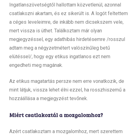
Ingatlanszövetségtől hallottam közvetlenül, azonnal
csatlakozni akartam, és ez sikerült is. A logót feltettem
a céges leveleimre, de inkább nem dicsekszem vele,
mert vissza is üthet. Találkoztam már olyan
megjegyzéssel, egy adathibás hirdetésemre /rosszul
adtam meg a négyzetmétert valószínűleg betű
elütéssel/, hogy egy etikus ingatlanos ezt nem
engedheti meg magának.
Az etikus magatartás persze nem erre vonatkozik, de
mint látjuk, vissza lehet élni ezzel, ha rosszhiszemű a
hozzáállása a megjegyzést tevőnek.
Miért csatlakoztál a mozgalomhoz?
Azért csatlakoztam a mozgalomhoz, mert szerettem