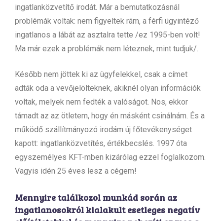
ingatlanközvetítő irodát. Már a bemutatkozásnál
problémák voltak: nem figyeltek rám, a férfi ügyintéző
ingatlanos a lábát az asztalra tette /ez 1995-ben volt!
Ma már ezek a problémák nem léteznek, mint tudjuk/.
Később nem jöttek ki az ügyfelekkel, csak a címet
adták oda a vevőjelölteknek, akiknél olyan információk
voltak, melyek nem fedték a valóságot. Nos, ekkor
támadt az az ötletem, hogy én másként csinálnám. És a
működő szállítmányozó irodám új főtevékenységet
kapott: ingatlanközvetítés, értékbecslés. 1997 óta
egyszemélyes KFT-mben kizárólag ezzel foglalkozom.
Vagyis idén 25 éves lesz a cégem!
Mennyire találkozol munkád során az
ingatlanosokról kialakult esetleges negatív