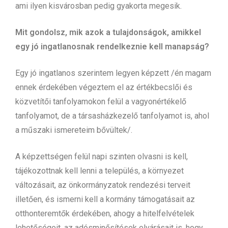
ami ilyen kisvárosban pedig gyakorta megesik.
Mit gondolsz, mik azok a tulajdonságok, amikkel
egy jó ingatlanosnak rendelkeznie kell manapság?
Egy jó ingatlanos szerintem legyen képzett /én magam
ennek érdekében végeztem el az értékbecslői és
közvetítői tanfolyamokon felül a vagyonértékelő
tanfolyamot, de a társasházkezelő tanfolyamot is, ahol
a műszaki ismereteim bővültek/.
A képzettségen felül napi szinten olvasni is kell,
tájékozottnak kell lenni a település, a környezet
változásait, az önkormányzatok rendezési terveit
illetően, és ismerni kell a kormány támogatásait az
otthonteremtők érdekében, ahogy a hitelfelvételek
lehetőségeit, az adósminősítések elvárásait is, hogy