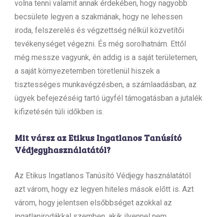
volna tenni valamit annak érdekében, hogy nagyobb
becsülete legyen a szakmának, hogy ne lehessen
iroda, felszerelés és végzettség nélkül közvetítői
tevékenységet végezni. És még sorolhatnám. Ettől
még messze vagyunk, én addig is a saját területemen,
a saját környezetemben töretlenül hiszek a
tisztességes munkavégzésben, a számlaadásban, az
ügyek befejezéséig tartó ügyfél támogatásban a jutalék
kifizetésén túli időkben is.
Mit vársz az Etikus Ingatlanos Tanúsító
Védjegyhasználatától?
Az Etikus Ingatlanos Tanúsító Védjegy használatától
azt várom, hogy ez legyen hiteles mások előtt is. Azt
várom, hogy jelentsen elsőbbséget azokkal az
ingatlanirodákkal szemben, akik ilyennel nem