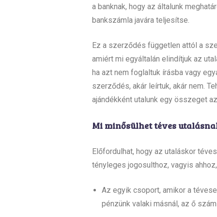
a banknak, hogy az általunk meghat
bankszámla javára teljesítse.
Ez a szerződés független attól a sz
amiért mi egyáltalán elindítjuk az ut
ha azt nem foglaltuk írásba vagy egy
szerződés, akár leírtuk, akár nem. Te
ajándékként utalunk egy összeget az
Mi minősülhet téves utalásna
Előfordulhat, hogy az utaláskor tév
tényleges jogosulthoz, vagyis ahhoz,
Az egyik csoport, amikor a téves
pénzünk valaki másnál, az ő száml