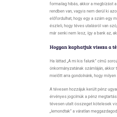
formailag hibás, akkor a megbízást a
rendben van, vagyis nem derül ki az
előfordulhat, hogy egy a szám egy m
észleli, hogy téves utalásról van sz
már senki nem lesz, így a bank az, ak
Hogyan kaphatjuk vissza a té
Ha láttad „A mi kis falunk” című soro
önkormányzatának számláján, akkor t
mielőtt arra gondolnánk, hogy milyen
A tévesen hozzájuk került pénz ugyan
érvényes jogcímük a pénz megtartásá
tévesen utalt összeget kötelesek viss
„lemondtak” a váratlan meggazdagodás