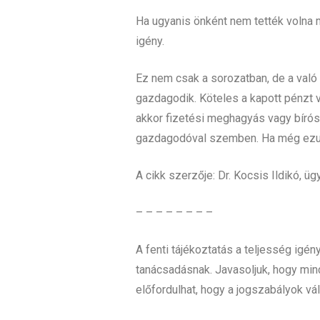
Ha ugyanis önként nem tették volna m
igény.
Ez nem csak a sorozatban, de a való 
gazdagodik. Köteles a kapott pénzt vi
akkor fizetési meghagyás vagy bíróság
gazdagodóval szemben. Ha még ezután
A cikk szerzője: Dr. Kocsis Ildikó, ü
– – – – – – – –
A fenti tájékoztatás a teljesség igén
tanácsadásnak. Javasoljuk, hogy min
előfordulhat, hogy a jogszabályok vá