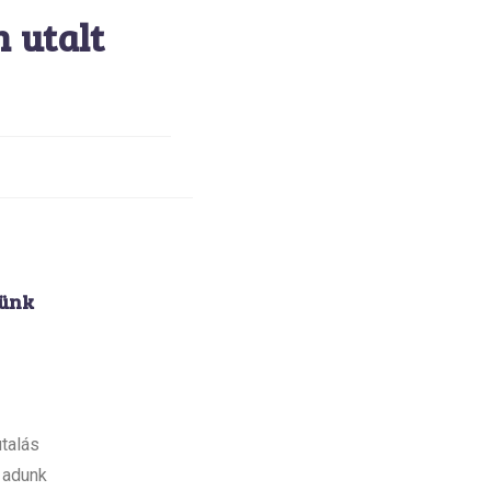
 utalt
tünk
talás
 adunk