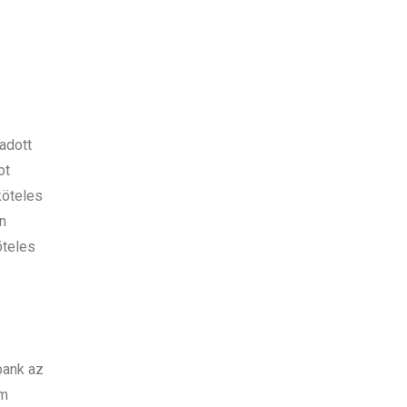
adott
ot
köteles
an
öteles
bank az
ám