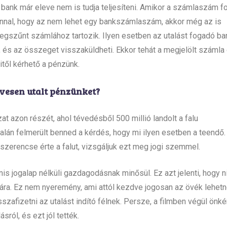
 bank már eleve nem is tudja teljesíteni. Amikor a számlaszám f
onnal, hogy az nem lehet egy bankszámlaszám, akkor még az is
egszűnt számlához tartozik. Ilyen esetben az utalást fogadó ba
ó, és az összeget visszaküldheti. Ekkor tehát a megjelölt számla
itől kérhető a pénzünk.
vesen utalt pénzünket?
zat azon részét, ahol tévedésből 500 millió landolt a falu
alán felmerült benned a kérdés, hogy mi ilyen esetben a teendő
 szerencse érte a falut, vizsgáljuk ezt meg jogi szemmel.
is jogalap nélküli gazdagodásnak minősül. Ez azt jelenti, hogy n
ra. Ez nem nyeremény, ami attól kezdve jogosan az övék lehetn
zafizetni az utalást indító félnek. Persze, a filmben végül önké
ról, és ezt jól tették.