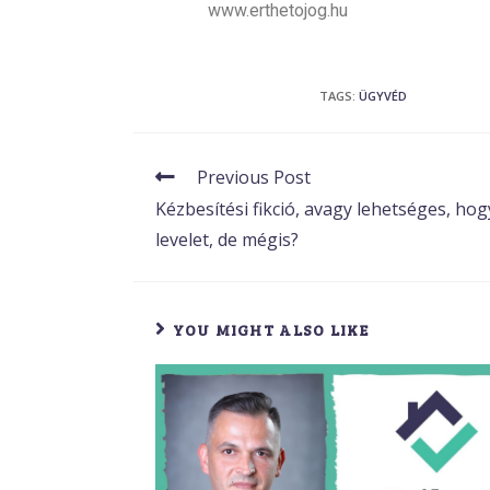
www.erthetojog.hu
TAGS
:
ÜGYVÉD
Previous Post
Kézbesítési fikció, avagy lehetséges, h
levelet, de mégis?
YOU MIGHT ALSO LIKE