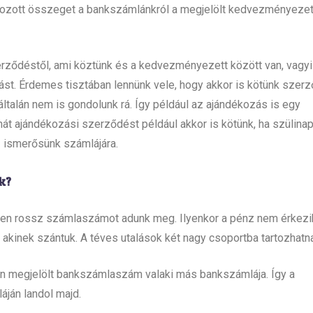
ározott összeget a bankszámlánkról a megjelölt kedvezményezet
erződéstől, ami köztünk és a kedvezményezett között van, vagy
alást. Érdemes tisztában lennünk vele, hogy akkor is kötünk szerz
általán nem is gondolunk rá. Így például az ajándékozás is egy
hát ajándékozási szerződést például akkor is kötünk, ha szülinap
 ismerősünk számlájára.
k?
esen rossz számlaszámot adunk meg. Ilyenkor a pénz nem érkez
 akinek szántuk. A téves utalások két nagy csoportba tartozhatn
en megjelölt bankszámlaszám valaki más bankszámlája. Így a
áján landol majd.