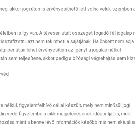
eg, akkor jogi úton is érvényesíthető lett volna velük szemben 
életben is így van. A tévesen utalt összeget fogadó fél jogalap 
sszafizetni, azt nem tekintheti a sajátjának. Ha önként nem adja
i per útján lehet érvényesíteni az igényt a jogalap nélkül
 sem teljesítene, akkor pedig a bírósági végrehajtás sem kizá
gyvéd
ye nélkül, figyelemfelhívó céllal készült, mely nem minősül jogi
dig vedd figyelembe a cikk megjelenésének időpontját is, mert
ltozása miatt a benne lévő információk később már nem aktuális