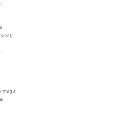
t
is
ődést,
i
ik meg a
ak.