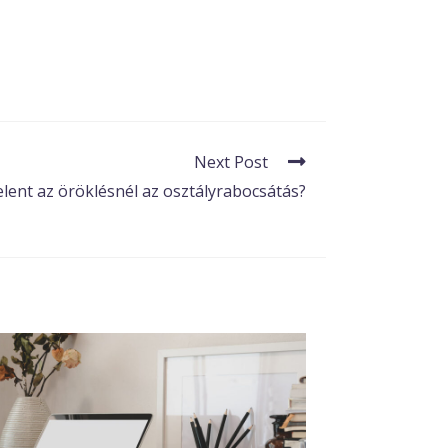
Next Post
elent az öröklésnél az osztályrabocsátás?