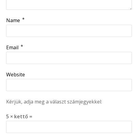
*
Name
*
Email
Website
Kérjük, adja meg a választ számjegyekkel:
5 × kettő =