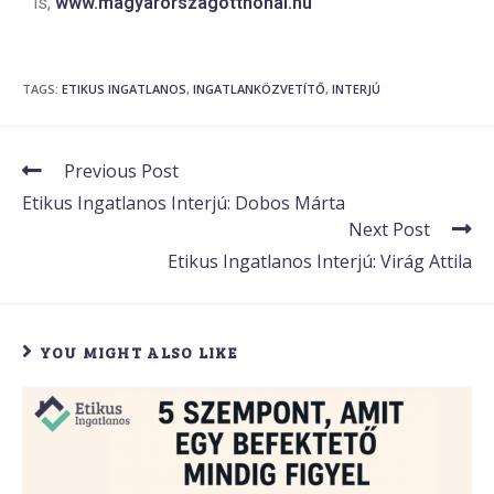
is,
www.magyarorszagotthonai.hu
TAGS
:
ETIKUS INGATLANOS
,
INGATLANKÖZVETÍTŐ
,
INTERJÚ
Previous Post
Etikus Ingatlanos Interjú: Dobos Márta
Next Post
Etikus Ingatlanos Interjú: Virág Attila
YOU MIGHT ALSO LIKE