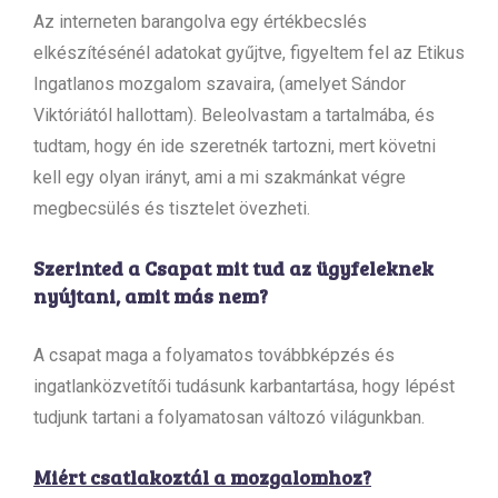
Az interneten barangolva egy értékbecslés
elkészítésénél adatokat gyűjtve, figyeltem fel az Etikus
Ingatlanos mozgalom szavaira, (amelyet Sándor
Viktóriától hallottam). Beleolvastam a tartalmába, és
tudtam, hogy én ide szeretnék tartozni, mert követni
kell egy olyan irányt, ami a mi szakmánkat végre
megbecsülés és tisztelet övezheti.
Szerinted a Csapat mit tud az ügyfeleknek
nyújtani, amit más nem?
A csapat maga a folyamatos továbbképzés és
ingatlanközvetítői tudásunk karbantartása, hogy lépést
tudjunk tartani a folyamatosan változó világunkban.
Miért csatlakoztál a mozgalomhoz?