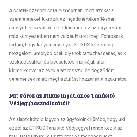
A csatlakozásom célja elsősorban, mert azokat a
szemléleteket tükrözik az ingatlanértékesítésben
amelyet én is vallok, de eddig még ez az egyetértés
más környezetben nem valósulhatott meg. Fontosnak
tartom, hogy legyen egy olyan ETIKUS közösség-
mozgalom, amelybe csak olyanok tartozhassanak, akik
szaktudásukkal és becsületes munkájuk által
kiemelkedve, az évek alatt rosszul beidegződött
vélemények miatt megtisztulást hozzanak a szakmába.
Mit vársz az Etikus Ingatlanos Tanúsító
Védjegyhasználatától?
Az alapfeltétele legyen az ügyfeleink körébe, hogy aki
ezzel az ETIKUS Tanúsító Védjeggyel rendelkezik az
már „látatlanban” is tiszteletet és megbecsülést,