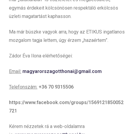
egymás érdekeit kölcsönösen respektáló erkölcsös
üzleti magatartást kaphasson.
Ma már büszke vagyok arra, hogy az ETIKUS ingatlanos
mozgalom tagja lettem, úgy érzem „hazaértem”.
Zádor Éva Ilona elérhetőségei:
Email:
magyarorszagotthonai@gmail.com
Telefonszám:
+36 70 9315506
https://www.facebook.com/groups/1569121850052
721
Kérem nézzetek rá a web-oldalamra