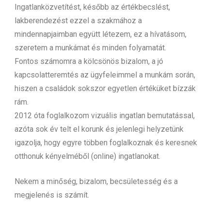
Ingatlanközvetítést, később az értékbecslést,
lakberendezést ezzel a szakmához a
mindennapjaimban együtt létezem, ez a hívatásom,
szeretem a munkámat és minden folyamatát.
Fontos számomra a kölcsönös bizalom, a jó
kapcsolatteremtés az ügyfeleimmel a munkám során,
hiszen a családok sokszor egyetlen értéküket bízzák
rám.
2012 óta foglalkozom vizuális ingatlan bemutatással,
azóta sok év telt el korunk és jelenlegi helyzetünk
igazolja, hogy egyre többen foglalkoznak és keresnek
otthonuk kényelméből (online) ingatlanokat.
Nekem a minőség, bizalom, becsületesség és a
megjelenés is számít.