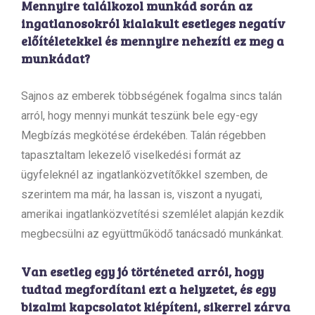
Mennyire találkozol munkád során az
ingatlanosokról kialakult esetleges negatív
előítéletekkel és mennyire nehezíti ez meg a
munkádat?
Sajnos az emberek többségének fogalma sincs talán
arról, hogy mennyi munkát teszünk bele egy-egy
Megbízás megkötése érdekében. Talán régebben
tapasztaltam lekezelő viselkedési formát az
ügyfeleknél az ingatlanközvetítőkkel szemben, de
szerintem ma már, ha lassan is, viszont a nyugati,
amerikai ingatlanközvetítési szemlélet alapján kezdik
megbecsülni az együttműködő tanácsadó munkánkat.
Van esetleg egy jó történeted arról, hogy
tudtad megfordítani ezt a helyzetet, és egy
bizalmi kapcsolatot kiépíteni, sikerrel zárva