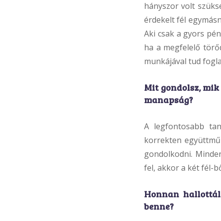
hányszor volt szüksé
érdekelt fél egymásn
Aki csak a gyors pén
ha a megfelelő törő
munkájával tud fogla
Mit gondolsz, mik
manapság?
A legfontosabb tan
korrekten együttműkö
gondolkodni. Minden
fel, akkor a két fél-
Honnan hallottál
benne?