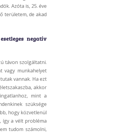
dók. Azóta is, 25. éve
fő területem, de akad
esetleges negatív
ú távon szolgáltatni.
nt vagy munkahelyet
tutak vannak. Ha ezt
életszakaszba, akkor
ingatlanhoz, mint a
indenkinek szüksége
ibb, hogy közvetlenül
 így a vélt probléma
 sem tudom számolni,