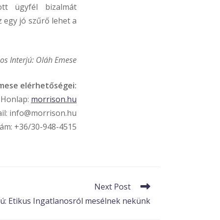
tt ügyfél bizalmát
 egy jó szűrő lehet a
nos Interjú: Oláh Emese
mese elérhetőségei:
Honlap:
morrison.hu
il: info@morrison.hu
ám: +36/30-948-4515
Next Post
jú: Etikus Ingatlanosról mesélnek nekünk