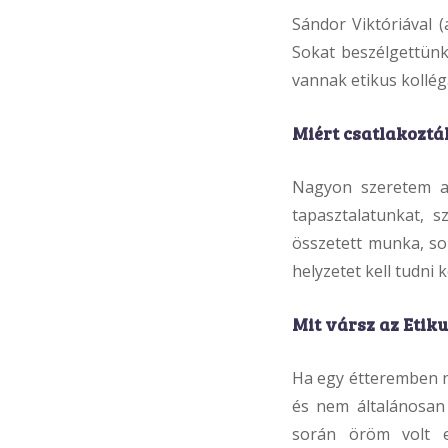
Sándor Viktóriával 
Sokat beszélgettünk 
vannak etikus kollég
Miért csatlakozt
Nagyon szeretem a
tapasztalatunkat, 
összetett munka, so
helyzetet kell tudni k
Mit vársz az Etik
Ha egy étteremben n
és nem általánosan 
során öröm volt e