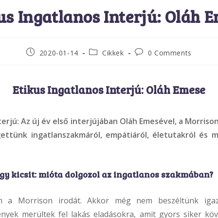
us Ingatlanos Interjú: Oláh 
Post
Post
Post
2020-01-14
Cikkek
0 Comments
published:
category:
comments:
Etikus Ingatlanos Interjú: Oláh Emese
nterjú: Az új év első interjújában Oláh Emesével, a Morris
gettünk ingatlanszakmáról, empátiáról, életutakról és 
gy kicsit: mióta dolgozol az ingatlanos szakmában?
m a Morrison irodát. Akkor még nem beszéltünk igazi
yek merültek fel lakás eladásokra, amit gyors siker köv