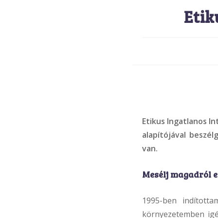
Etik
Etikus Ingatlanos I
alapítójával beszél
van.
Mesélj magadról e
1995-ben indította
környezetemben igén