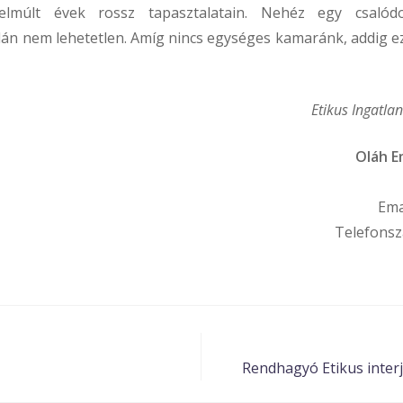
elmúlt évek rossz tapasztalatain. Nehéz egy csalódo
alán nem lehetetlen. Amíg nincs egységes kamaránk, addig ez
Etikus Ingatla
Oláh E
Ema
Telefonsz
Rendhagyó Etikus inter