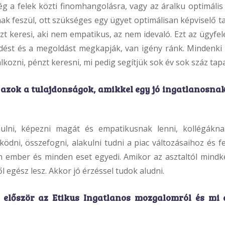
g a felek közti finomhangolásra, vagy az áralku optimális 
ak feszül, ott szükséges egy ügyet optimálisan képviselő t
zt keresi, aki nem empatikus, az nem idevaló. Ezt az ügyfel
dést és a megoldást megkapják, van igény ránk. Mindenki el
lkozni, pénzt keresni, mi pedig segítjük sok év sok száz tapa
 azok a tulajdonságok, amikkel egy jó ingatlanosnak
ulni, képezni magát és empatikusnak lenni, kollégákn
dni, összefogni, alakulni tudni a piac változásaihoz és f
 ember és minden eset egyedi. Amikor az asztaltól mindkét
ből egész lesz. Akkor jó érzéssel tudok aludni.
 először az Etikus Ingatlanos mozgalomról és mi 