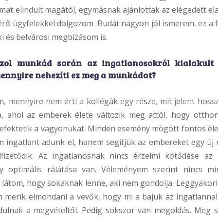
amat elindult magától, egymásnak ajánlottak az elégedett ela
térő ügyfelekkel dolgozom. Budát nagyon jól ismerem, ez a 
i és belvárosi megbízásom is.
zol munkád során az ingatlanosokról kialakult 
 mennyire nehezíti ez meg a munkádat?
m, mennyire nem érti a kollégák egy része, mit jelent hossz
, ahol az emberek élete változik meg attól, hogy ottho
befektetik a vagyonukat. Minden esemény mögött fontos éle
 ingatlant adunk el, hanem segítjük az embereket egy új 
fizetődik. Az ingatlanosnak nincs érzelmi kötődése az 
gy optimális rálátása van. Véleményem szerint nincs m
is látom, hogy sokaknak lenne, aki nem gondolja. Leggyakor
 merik elmondani a vevők, hogy mi a bajuk az ingatlannal,
rdulnak a megvételtől. Pedig sokszor van megoldás. Meg