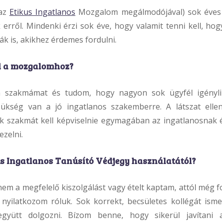
(az
Etikus Ingatlanos
Mozgalom megálmodójával) sok éves 
erről. Mindenki érzi sok éve, hogy valamit tenni kell, hog
ák is, akikhez érdemes fordulni.
ál a mozgalomhoz?
 szakmámat és tudom, hogy nagyon sok ügyfél igényli 
szükség van a jó ingatlanos szakemberre. A látszat ell
k szakmát kell képviselnie egymagában az ingatlanosnak 
ezelni.
us Ingatlanos Tanúsító Védjegy használatától?
em a megfelelő kiszolgálást vagy ételt kaptam, attól még f
nyilatkozom róluk. Sok korrekt, becsületes kollégát isme
gyütt dolgozni. Bízom benne, hogy sikerül javítani a