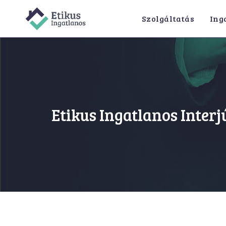
Skip
Szolgáltatás
Ing
to
content
Etikus Ingatlanos Interj