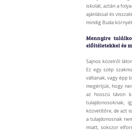
iskolát, aztán a foly
ajánlással és vissza
mindig Buda környék
Mennyire találko
előítéletekkel és
Sajnos közelről láto
Ez egy szép szakma
váltanak, vagy épp 
megértjük, hogy nem
az hosszú távon ki
tulajdonosoknak, í
közvetítőre, de azt 
a tulajdonosnak nem
miatt, sokszor elfo