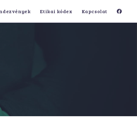
ndezvények
Etikai kódex
Kapcsolat