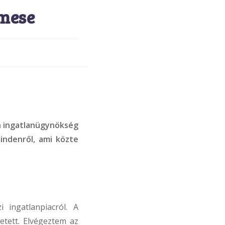
Emese
on ingatlanügynökség
mindenről, ami közte
 ingatlanpiacról. A
etett. Elvégeztem az