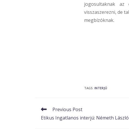
jogosultaknak az 
visszaszerezni, de t
megbízóknak.
TAGS
:
INTERJÚ
Read
Previous Post
more
Etikus Ingatlanos interjú: Németh László
articles