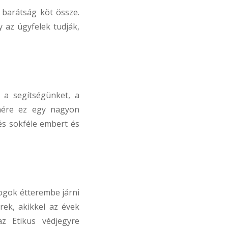
barátság köt össze.
y az ügyfelek tudják,
a segítségünket, a
enére ez egy nagyon
és sokféle embert és
ogok étterembe járni
rek, akikkel az évek
z Etikus védjegyre