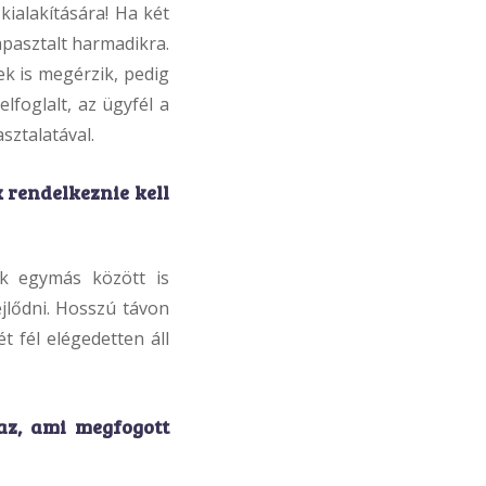
kialakítására! Ha két
apasztalt harmadikra.
ek is megérzik, pedig
foglalt, az ügyfél a
sztalatával.
 rendelkeznie kell
ak egymás között is
ejlődni. Hosszú távon
 fél elégedetten áll
az, ami megfogott