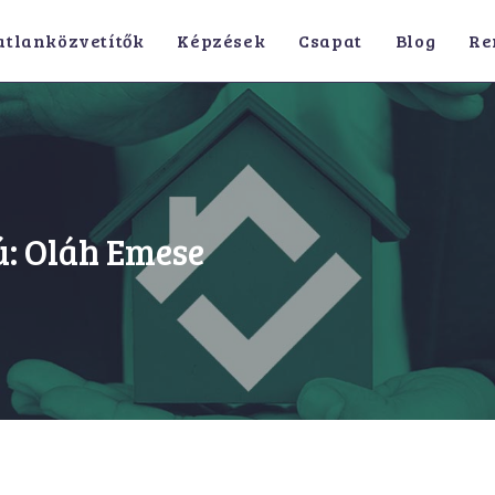
atlanközvetítők
Képzések
Csapat
Blog
Re
ú: Oláh Emese