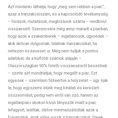
Azt mindenki láthatja, hogy „meg sem rebben a piac”,
azaz a tranzakciószám, és a kapcsolódó tevékenység
– hívások, mutatások, megbízások száma – rendkívül
visszaesett. Szerencsére még annyi maradt a piacban,
hogy azok a szakemberek – ingatlanosok, ügyvédek –
akik aktívan dolgoznak, találnak tranzakciókat, ha
nehezen és keveset is. Még nem tudjuk a pontos
adatokat, de a külföldi számok alapján –
Olaszországban 90% feletti visszaesésről beszélnek
– szinte azt mondhatjuk, hogy megállt a piac. Ezt
egyesek – szerintem félreértve a helyzetet – úgy írják
le, hogy egyszerre élünk meg kínálati és keresleti
összeomlást, pedig nem erről van szó, hanem az
ingatlanpiaci okokon kívüli tényezők miatt a piac
lefagyott, leálltak, illetve minimalizálódtak azok a
folyamatok, amik előre viszik a tranzakciókat. Ennek