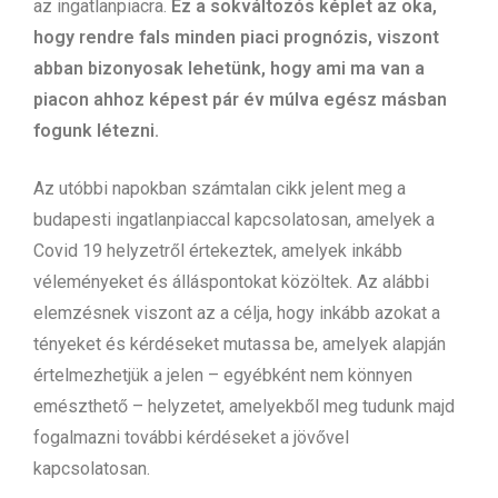
az ingatlanpiacra.
Ez a sokváltozós képlet az oka,
hogy rendre fals minden piaci prognózis, viszont
abban bizonyosak lehetünk, hogy ami ma van a
piacon ahhoz képest pár év múlva egész másban
fogunk létezni.
Az utóbbi napokban számtalan cikk jelent meg a
budapesti ingatlanpiaccal kapcsolatosan, amelyek a
Covid 19 helyzetről értekeztek, amelyek inkább
véleményeket és álláspontokat közöltek. Az alábbi
elemzésnek viszont az a célja, hogy inkább azokat a
tényeket és kérdéseket mutassa be, amelyek alapján
értelmezhetjük a jelen – egyébként nem könnyen
emészthető – helyzetet, amelyekből meg tudunk majd
fogalmazni további kérdéseket a jövővel
kapcsolatosan.