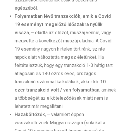
egészéből.
Folyamatban lévő tranzakciók, amik a Covid
19 eseményt megelőző időszakra nyúlik
vissza
, – eladta az előzőt, muszáj vennie, vagy
megvette a következőt muszáj eladnia. A Covid
19 esemény nagyon hirtelen tört ránk, szinte
napok alatt változtatta meg az életünket. Ha
feltételezzük, hogy egy tranzakció 1-3 hétig tart
átlagosan és 140 ezres éves, országos
tranzakció számmal kalkulálunk, akkor kb.
10
ezer tranzakció volt / van folyamatban
, aminek
a többségét az elköteleződések miatt nem is
lehetett már megállítani.
Hazaköltözők
, – valamiért éppen
visszaköltöznek Magyarországra (sokukat a
Covid 19 esemény hozott éppen vissza) és