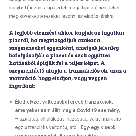
irányból (hozam alapú érték megállapítás) nem lehet
még következtetéseket levonni az eladási árakra.
A legjobb elemzést akkor kapjuk az ingatlan
piacról, ha megvizsgáljuk azokat a
szegmenseket egyenként, amelyek jelenleg
befolyásolják a piacot és azok együttes
hatásából építjük fel a teljes képet. A
szegmentáció alapja a tranzakciós ok, azaz a
motiváció, hogy eladjon, vagy vegyen
ingatlant:
Élethelyzet változásból eredő tranzakciók,
amelyeket nem állít meg a Covid 19 esemény
,
– születés, elhalálozás, házasság, válás, markáns
egzisztenciális változás, stb…
Egy-egy kisebb
szubszegmenstől, illetve időszaktól