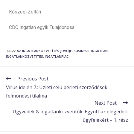
Kőszegi Zoltán
CDC Ingatlan egyik Tulajdonosa
TAGS
:
AZ INGATLANKÖZVETÍTÉS JÖVŐJE
,
BUSINESS
,
INGATLAN
,
INGATLANKÖZVETÍTÉS
,
INGATLANPIAC
Previous Post
Vírus idején 7.: Üzleti célú bérleti szerződések
felmondási tilalma
Next Post
Ügyvédek & ingatlanközvetítők: Együtt az elégedett
ügyfelekért – 1. rész