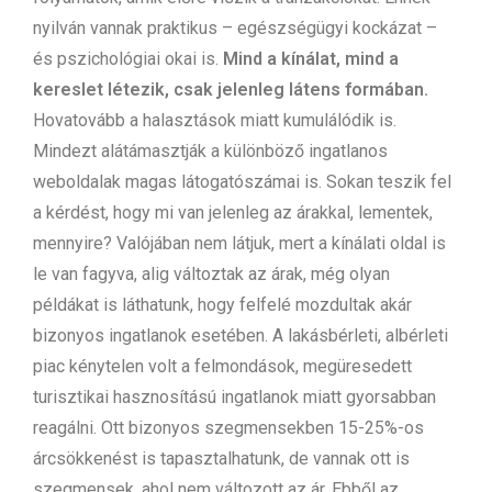
nyilván vannak praktikus – egészségügyi kockázat –
és pszichológiai okai is.
Mind a kínálat, mind a
kereslet létezik, csak jelenleg látens formában.
Hovatovább a halasztások miatt kumulálódik is.
Mindezt alátámasztják a különböző ingatlanos
weboldalak magas látogatószámai is. Sokan teszik fel
a kérdést, hogy mi van jelenleg az árakkal, lementek,
mennyire? Valójában nem látjuk, mert a kínálati oldal is
le van fagyva, alig változtak az árak, még olyan
példákat is láthatunk, hogy felfelé mozdultak akár
bizonyos ingatlanok esetében. A lakásbérleti, albérleti
piac kénytelen volt a felmondások, megüresedett
turisztikai hasznosítású ingatlanok miatt gyorsabban
reagálni. Ott bizonyos szegmensekben 15-25%-os
árcsökkenést is tapasztalhatunk, de vannak ott is
szegmensek, ahol nem változott az ár. Ebből az