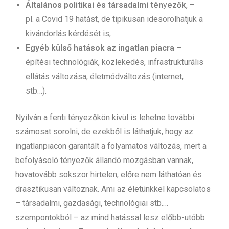
Általános politikai és társadalmi tén
y
ezők
, –
pl. a Covid 19 hatást, de tipikusan idesorolhatjuk a
kivándorlás kérdését is,
Egyéb külső hatások az ingatlan piacra
–
építési technológiák, közlekedés, infrastrukturális
ellátás változása, életmódváltozás (internet,
stb…).
Nyilván a fenti tényezőkön kívül is lehetne további
számosat sorolni, de ezekből is láthatjuk, hogy az
ingatlanpiacon garantált a folyamatos változás, mert a
befolyásoló tényezők állandó mozgásban vannak,
hovatovább sokszor hirtelen, előre nem láthatóan és
drasztikusan változnak. Ami az életünkkel kapcsolatos
– társadalmi, gazdasági, technológiai stb.…
szempontokból – az mind hatással lesz előbb-utóbb