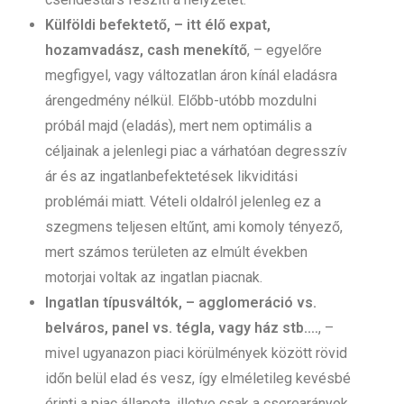
Külföldi befektető, – itt élő expat,
hozamvadász, cash menekítő
, – egyelőre
megfigyel, vagy változatlan áron kínál eladásra
árengedmény nélkül. Előbb-utóbb mozdulni
próbál majd (eladás), mert nem optimális a
céljainak a jelenlegi piac a várhatóan degresszív
ár és az ingatlanbefektetések likviditási
problémái miatt. Vételi oldalról jelenleg ez a
szegmens teljesen eltűnt, ami komoly tényező,
mert számos területen az elmúlt években
motorjai voltak az ingatlan piacnak.
Ingatlan típusváltók, – agglomeráció vs.
belváros, panel vs. tégla, vagy ház stb.…
, –
mivel ugyanazon piaci körülmények között rövid
időn belül elad és vesz, így elméletileg kevésbé
érinti a piac állapota, illetve csak a cserearányok