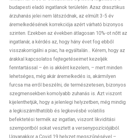
budapesti eladó ingatlanok területén. Azaz drasztikus
árzuhanás jelei nem látszódnak, az elmúlt 3-5 év
áremelkedésének korrekciója azért várható bizonyos
szinten. Ezekben az években átlagosan 10%-ot nőtt az
ingatlanár, a kérdés az, hogy hány évet fog ebből
visszakorrigálni a piac, ha egyáltalán… Kérem, hogy az
árakkal kapcsolatos fejtegetéseimet kezeljék
fenntartással – én is akként kezelem, – mert minden
lehetséges, még akár áremelkedés is, akármilyen
furcsa ma erről beszélni, de természetesen, bizonyos
szegmensekben komolyabb zuhanás is. Azt viszont
kijelenthetjük, hogy a jelenlegi helyzetben, még mindig
a legkiszámíthatóbb és legkevésbé volatilis
befektetési termék az ingatlan, viszont likviditási
szempontból sokat vesztett a versenypozíciójából.
Ugyanakkor a Covid 19 helyzet megszűnésével –