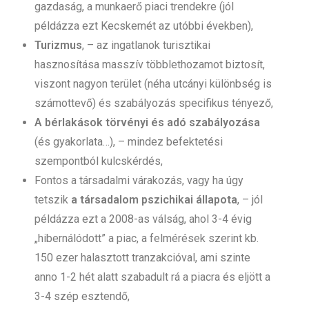
gazdaság, a munkaerő piaci trendekre (jól
példázza ezt Kecskemét az utóbbi években),
Turizmus
, – az ingatlanok turisztikai
hasznosítása masszív többlethozamot biztosít,
viszont nagyon terület (néha utcányi különbség is
számottevő) és szabályozás specifikus tényező,
A bérlakások törvényi és adó szabályozása
(és gyakorlata…), – mindez befektetési
szempontból kulcskérdés,
Fontos a társadalmi várakozás, vagy ha úgy
tetszik
a társadalom pszichikai állapota
, – jól
példázza ezt a 2008-as válság, ahol 3-4 évig
„hibernálódott” a piac, a felmérések szerint kb.
150 ezer halasztott tranzakcióval, ami szinte
anno 1-2 hét alatt szabadult rá a piacra és eljött a
3-4 szép esztendő,