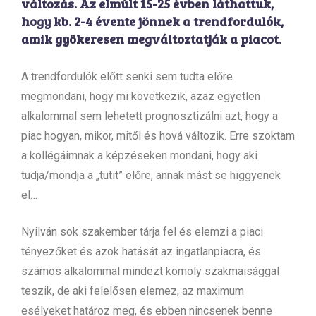
változás. Az elmúlt 15-25 évben láthattuk,
hogy kb. 2-4 évente jönnek a trendfordulók,
amik gyökeresen megváltoztatják a piacot.
A trendfordulók előtt senki sem tudta előre
megmondani, hogy mi következik, azaz egyetlen
alkalommal sem lehetett prognosztizálni azt, hogy a
piac hogyan, mikor, mitől és hová változik. Erre szoktam
a kollégáimnak a képzéseken mondani, hogy aki
tudja/mondja a „tutit” előre, annak mást se higgyenek
el…
Nyilván sok szakember tárja fel és elemzi a piaci
tényezőket és azok hatását az ingatlanpiacra, és
számos alkalommal mindezt komoly szakmaisággal
teszik, de aki felelősen elemez, az maximum
esélyeket határoz meg, és ebben nincsenek benne