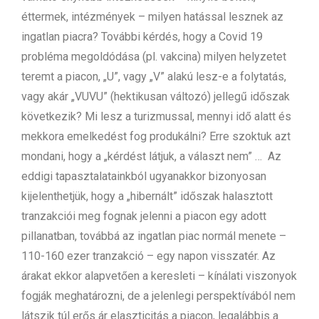
éttermek, intézmények – milyen hatással lesznek az
ingatlan piacra? További kérdés, hogy a Covid 19
probléma megoldódása (pl. vakcina) milyen helyzetet
teremt a piacon, „U”, vagy „V” alakú lesz-e a folytatás,
vagy akár „VUVU” (hektikusan változó) jellegű időszak
következik? Mi lesz a turizmussal, mennyi idő alatt és
mekkora emelkedést fog produkálni? Erre szoktuk azt
mondani, hogy a „kérdést látjuk, a választ nem” … Az
eddigi tapasztalatainkból ugyanakkor bizonyosan
kijelenthetjük, hogy a „hibernált” időszak halasztott
tranzakciói meg fognak jelenni a piacon egy adott
pillanatban, továbbá az ingatlan piac normál menete –
110-160 ezer tranzakció – egy napon visszatér. Az
árakat ekkor alapvetően a keresleti – kínálati viszonyok
fogják meghatározni, de a jelenlegi perspektívából nem
látszik túl erős ár elaszticitás a piacon, legalábbis a