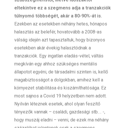
eltekintve ez a szegmens adja a tranzakciók
túlnyomó többségét, akár a 80-90%-át is.
Ezekben az esetekben néhány hetes, hónapos
halasztás az belefér, hovatovább a 2008-as
válság idején azt tapasztaltuk, hogy bizonyos
esetekben akár évekig halasztódnak a
tranzakciók. Egy ingatlan eladás-vétel, váltás
megkíván egy ahhoz szükséges mentális
állapotot egyéni, de társadalmi szinten is, kellő
magabiztosságot a dolgokban, amihez kell a
környezet stabilitása és kiszámíthatósága. Ez
most sajnos a Covid 19 helyzetben nem adott.
Nyilván léteznek esetek, ahol olyan feszítő
tényezők vannak – családi, gazdasági stb.… -,
hogy muszáj eladni – venni, de ezek ma néhány
százalékot jelentenek csak a szegmens