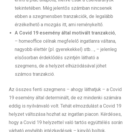
tekintetében. Még jelentős számban nincsenek
ebben a szegmensben tranzakciók, de legalább
érzékelhető a mozgás itt, ami reménykeltő.
A Covid 19 esemény által motivált tranzakció
,
– homeoffice célnak megfelelő ingatlanra váltana,
nagyobb élettér (pl. gyerekekkel) stb.…, – jelenleg
elsősorban érdeklődés szintjén látható a
szegmens, de a helyzet elhúzódásával jöhet
számos tranzakció.
Az összes fenti szegmens – ahogy láthatjuk – a Covid
19 esemény által determinált, de ez mindenki számára
eddig is nyilvánvaló volt. Tehát elmozdulást a Covid 19
helyzet változása hozhat az ingatlan piacon. Kérdéses,
hogy a Covid 19 helyzettel való tartós együttélés során
várható enyhébb intézkedések – kinyíló boltok,