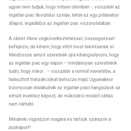
ugyan nem tudjuk, hogy milyen ütemben -, visszatér az
ingatlan piac likviditási szintje, tehát ez egy pillanatnyi
állapot, legalábbis az ingatlan piac viszonylatában.
A cikket illene végkövetkeztetéssel, összegzéssel
befejezni, de kérem, hogy ettől most tekintsenek el.
Mindössze annyit szeretnék újra kihangsúlyozni, hogy
az ingatlan piac egy napon – mindannyian szeretnénk
tudni, hogy mikor… – visszatér a normál menetébe, a
halasztott tranzakciókat behozza majd. Ugyanakkor
bizonyosan átalakulnak az ingatlan piaci hangsúlyok az
elmúlt évekhez képest, de működési modell váltás
nem várható.
Mindenki vigyázzon magára és tartsuk szárazon a
puskaport!