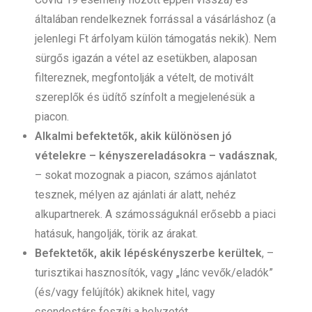
általában rendelkeznek forrással a vásárláshoz (a
jelenlegi Ft árfolyam külön támogatás nekik). Nem
sürgős igazán a vétel az esetükben, alaposan
filtereznek, megfontolják a vételt, de motivált
szereplők és üdítő színfolt a megjelenésük a
piacon.
Alkalmi befektetők, akik különösen jó
vételekre – kényszereladásokra – vadásznak
,
– sokat mozognak a piacon, számos ajánlatot
tesznek, mélyen az ajánlati ár alatt, nehéz
alkupartnerek. A számosságuknál erősebb a piaci
hatásuk, hangolják, törik az árakat.
Befektetők, akik lépéskényszerbe kerültek
, –
turisztikai hasznosítók, vagy „lánc vevők/eladók”
(és/vagy felújítók) akiknek hitel, vagy
csendestárs feszíti a helyzetét.