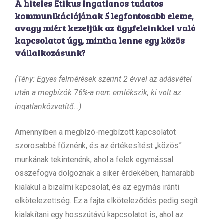
A hiteles Etikus Ingatlanos tudatos
kommunikációjának 5 legfontosabb eleme,
avagy miért kezeljük az ügyfeleinkkel való
kapcsolatot úgy, mintha lenne egy közös
vállalkozásunk?
(Tény: Egyes felmérések szerint 2 évvel az adásvétel
után a megbízók 76%-a nem emlékszik, ki volt az
ingatlanközvetítő…)
Amennyiben a megbízó-megbízott kapcsolatot
szorosabbá fűznénk, és az értékesítést „közös”
munkának tekintenénk, ahol a felek egymással
összefogva dolgoznak a siker érdekében, hamarabb
kialakul a bizalmi kapcsolat, és az egymás iránti
elkötelezettség. Ez a fajta elköteleződés pedig segít
kialakítani egy hosszútávú kapcsolatot is, ahol az