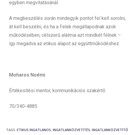
egyben megvitatásánál.
A megbeszélés során mindegyik pontot fel kell sorolni,
át kell beszélni, és ha a Felek megállapodnak azok
működésében, célszerű aláírnia azt mindkét félnek –
így megadva az etikus alapot az együttműködéshez.
Moharos Noémi
Értékesítési mentor, kommunikációs szakértő
70/340-4885
TAGS
:
ETIKUS INGATLANOS
,
INGATLANKÖZVETÍTÉS
,
INGATLANKÖZVETÍTŐ