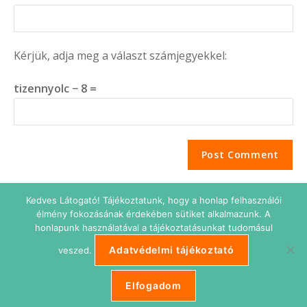
Kérjük, adja meg a választ számjegyekkel:
tizennyolc − 8 =
Kedves Látogató! Tájékoztatunk, hogy a honlap felhasználói
élmény fokozásának érdekében sütiket alkalmazunk. A
honlapunk használatával a tájékoztatásunkat tudomásul
Adatvédelmi tájékoztató
veszed.
Adatkezelési tájékoztató
Impresszum
Süti beállítások
ETIKUS Belépés
Elfogadom
Copyright © 2026 Etikus Ingatlanos