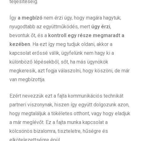
teljesítéséig.
Így
a megbízó
nem érzi úgy, hogy magára hagytuk;
nyugodtabb az együttműködés, mert
úgy érzi
,
bevontuk őt, és a
kontroll egy része megmaradt a
kezében
. Ha ezt így meg tudjuk oldani, akkor a
kapcsolat erőssé válik, ügyfelünk nem hagy ki a
különböző lépésekből, sőt, ha más ügynökök
megkeresik, azt fogja válaszolni, hogy köszöni, de már
van megbízottja.
Ezért nevezzük ezt a fajta kommunikációs technikát
partneri viszonynak, hiszen így együtt dolgozunk azon,
hogy megtaláljuk a tökéletes otthont, vagy hogy eladjuk
a már meglévőt. Ez a fajta munka kapcsolat a
kölcsönös bizalomra, tiszteletre, hűségre és
elkötelezettségre épül.