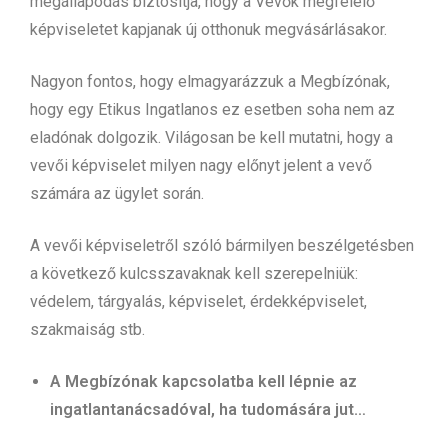
megállapodás biztosítja, hogy a Vevők megfelelő
képviseletet kapjanak új otthonuk megvásárlásakor.
Nagyon fontos, hogy elmagyarázzuk a Megbízónak,
hogy egy Etikus Ingatlanos ez esetben soha nem az
eladónak dolgozik. Világosan be kell mutatni, hogy a
vevői képviselet milyen nagy előnyt jelent a vevő
számára az ügylet során.
A vevői képviseletről szóló bármilyen beszélgetésben
a következő kulcsszavaknak kell szerepelniük:
védelem, tárgyalás, képviselet, érdekképviselet,
szakmaiság stb.
A Megbízónak kapcsolatba kell lépnie az
ingatlantanácsadóval, ha tudomására jut…