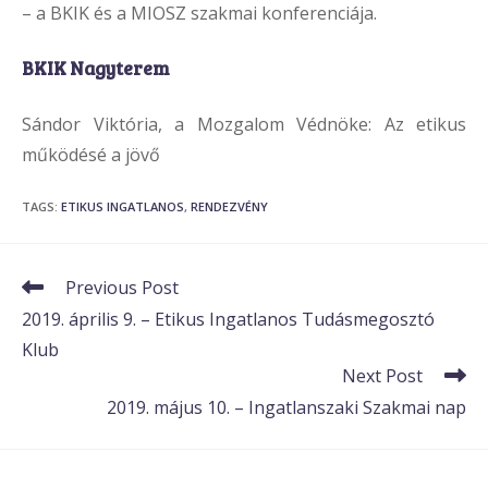
– a BKIK és a MIOSZ szakmai konferenciája.
BKIK Nagyterem
Sándor Viktória, a Mozgalom Védnöke: Az etikus
működésé a jövő
TAGS
:
ETIKUS INGATLANOS
,
RENDEZVÉNY
Read
Previous Post
more
2019. április 9. – Etikus Ingatlanos Tudásmegosztó
articles
Klub
Next Post
2019. május 10. – Ingatlanszaki Szakmai nap