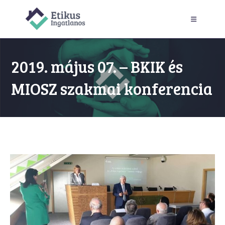
Skip
to
content
2019. május 07. – BKIK és
MIOSZ szakmai konferencia