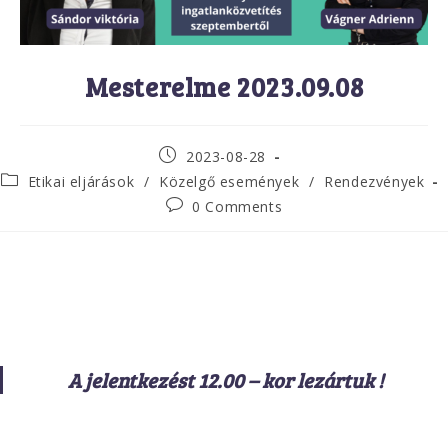
Mesterelme 2023.09.08
Post
2023-08-28
published:
Post
Etikai eljárások
/
Közelgő események
/
Rendezvények
category:
Post
0 Comments
comments:
A jelentkezést 12.00 – kor lezártuk !