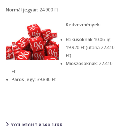
Normál jegyár:
24.900 Ft
Kedvezmények:
Etikusoknak
10.06-ig:
19.920 Ft (utána 22.410
Ft)
Mioszosoknak
: 22.410
Ft
Páros jegy
: 39.840 Ft
YOU MIGHT ALSO LIKE