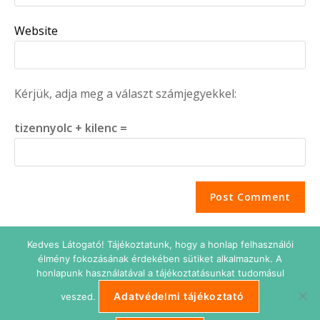
Website
Kérjük, adja meg a választ számjegyekkel:
tizennyolc + kilenc =
Kedves Látogató! Tájékoztatunk, hogy a honlap felhasználói
élmény fokozásának érdekében sütiket alkalmazunk. A
honlapunk használatával a tájékoztatásunkat tudomásul
Adatvédelmi tájékoztató
veszed.
Adatkezelési tájékoztató
Impresszum
Süti beállítások