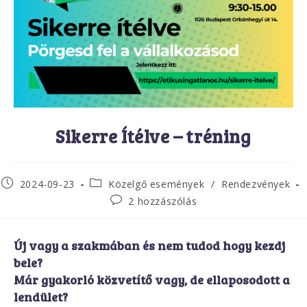
Sikerre Ítélve – tréning
Post
Post
2024-09-23
Közelgő események
/
Rendezvények
published:
category:
Post
2 hozzászólás
comments:
Új vagy a szakmában és nem tudod hogy kezdj
bele?
Már gyakorló közvetítő vagy, de ellaposodott a
lendület?