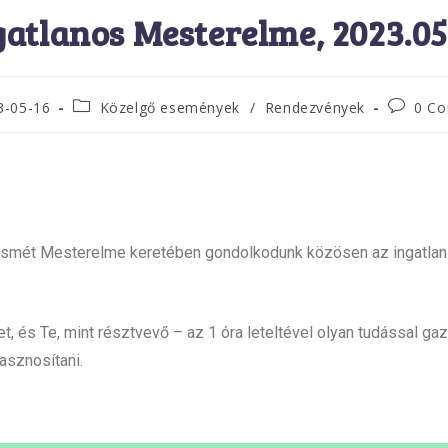
gatlanos Mesterelme, 2023.05
3-05-16
Közelgő események
/
Rendezvények
0 C
smét Mesterelme keretében gondolkodunk közösen az ingatla
t, és Te, mint résztvevő – az 1 óra leteltével olyan tudással ga
asznosítani.