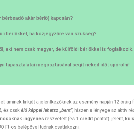
ár bérbeadó akár bérlő) kapcsán?
vüli bérlőkkel, ha közjegyzőre van szükség?
, aki nem csak magyar, de külföldi bérlőkkel is foglalkozik
yi tapasztalatai megosztásával segít neked időt spórolni!
, aminek linkjét a jelentkezőknek az esemény napján 12 óráig 
ő, és csak
élő képpel lehetsz „bent”
, hiszen a lényege az aktív ré
lanosoknak ingyenes
részvételt (és 1
credit
pontot) jelent,
kül
0 Ft-os belépővel tudnak csatlakozni.