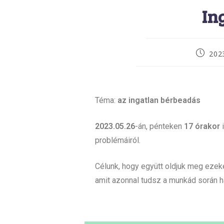
In
202
Téma:
az
ingatlan bérbeadás
2023.05.26
-án, pénteken
17 órakor
i
problémáiról.
Célunk, hogy együtt oldjuk meg ezeke
amit azonnal tudsz a munkád során h