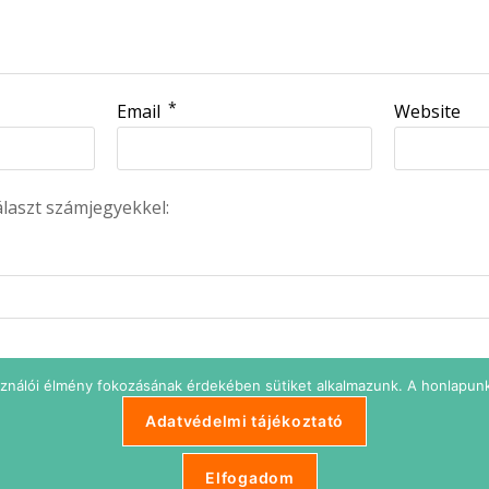
*
Email
Website
álaszt számjegyekkel:
=
sználói élmény fokozásának érdekében sütiket alkalmazunk. A honlapunk
Adatvédelmi tájékoztató
Elfogadom