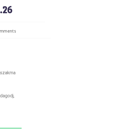
.26
omments
nszakma
zdagodj,