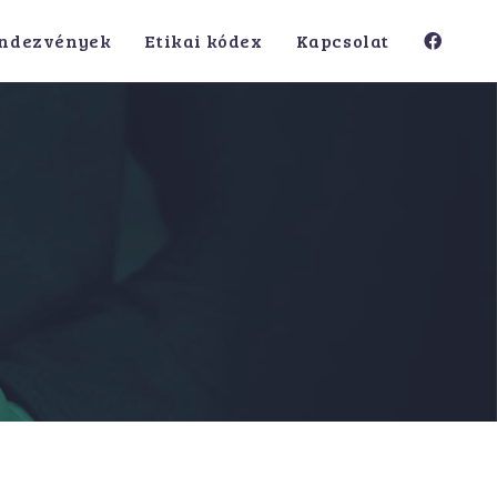
ndezvények
Etikai kódex
Kapcsolat