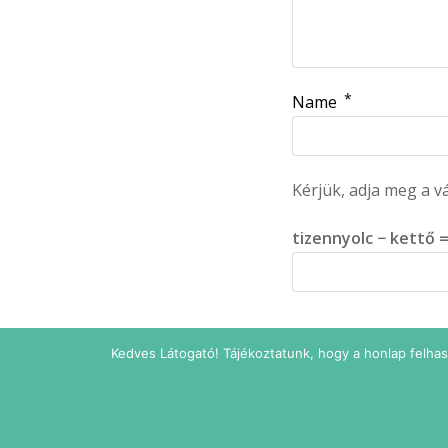
*
Name
Kérjük, adja meg a v
tizennyolc − kettő 
Kedves Látogató! Tájékoztatunk, hogy a honlap felha