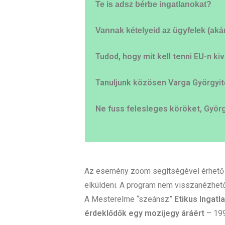
Te is adsz bérbe ingatlanokat?
Vannak kételyeid az ügyfelek (ak
Tudod, hogy mit kell tenni EU-n ki
Tanuljunk közösen Varga Györgyitől
Ne fuss felesleges köröket, Györg
Az esemény zoom segítségével érhető el
elküldeni. A program nem visszanézhet
A Mesterelme “szeánsz”
Etikus Ingat
érdeklődők egy mozijegy áráért
– 199