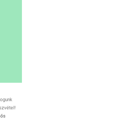
.
fogunk
szvétel!
sős