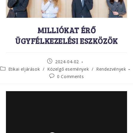
MILLIÓKAT ÉRŐ
ÜGYFÉLKEZELÉSI ESZKÖZÖK
Post
2024-04-02
published:
Post
Etikai eljárások
/
Közelgő események
/
Rendezvények
category:
Post
0 Comments
comments: