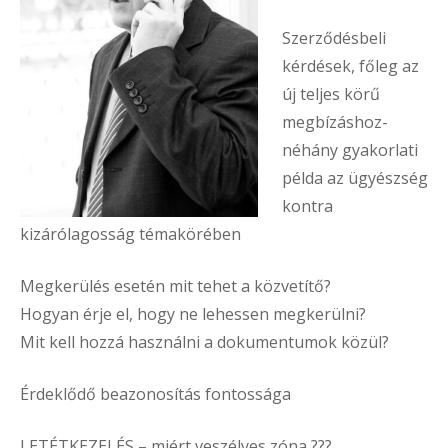
Szerződésbeli
kérdések, főleg az
új teljes körű
megbízáshoz-
néhány gyakorlati
példa az ügyészség
kontra
kizárólagosság témakörében
Megkerülés esetén mit tehet a közvetítő?
Hogyan érje el, hogy ne lehessen megkerülni?
Mit kell hozzá használni a dokumentumok közül?
Érdeklődő beazonosítás fontossága
LETÉTKEZELÉS – miért veszélyes zóna ???