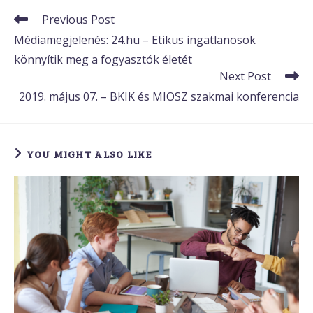
Read
Previous Post
more
Médiamegjelenés: 24.hu – Etikus ingatlanosok
articles
könnyítik meg a fogyasztók életét
Next Post
2019. május 07. – BKIK és MIOSZ szakmai konferencia
YOU MIGHT ALSO LIKE