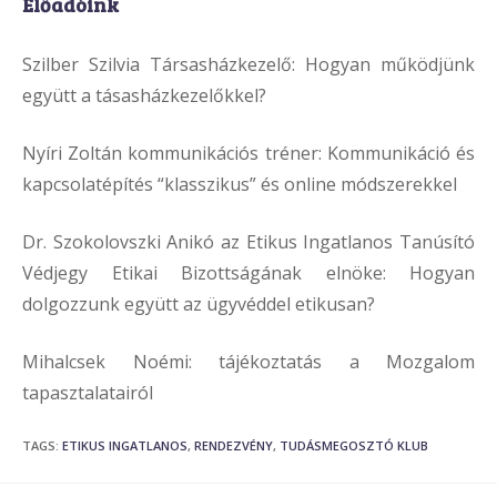
Előadóink
Szilber Szilvia Társasházkezelő: Hogyan működjünk
együtt a tásasházkezelőkkel?
Nyíri Zoltán kommunikációs tréner: Kommunikáció és
kapcsolatépítés “klasszikus” és online módszerekkel
Dr. Szokolovszki Anikó az Etikus Ingatlanos Tanúsító
Védjegy Etikai Bizottságának elnöke: Hogyan
dolgozzunk együtt az ügyvéddel etikusan?
Mihalcsek Noémi: tájékoztatás a Mozgalom
tapasztalatairól
TAGS
:
ETIKUS INGATLANOS
,
RENDEZVÉNY
,
TUDÁSMEGOSZTÓ KLUB