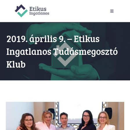
Skip
to
content
2019. április 9. – Etikus
Ingatlanos Tudásmegosztó
Klub