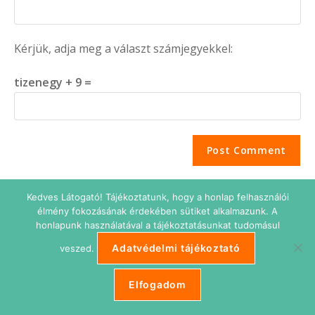
Kérjük, adja meg a választ számjegyekkel:
tizenegy + 9 =
Kedves Látogató! Tájékoztatunk, hogy a honlap felhasználói
élmény fokozásának érdekében sütiket alkalmazunk. A
honlapunk használatával a tájékoztatásunkat tudomásul
Adatvédelmi tájékoztató
veszed.
Adatkezelési tájékoztató
Impresszum
Süti beállítások
ETIKUS Belépés
Elfogadom
Copyright © 2026 Etikus Ingatlanos