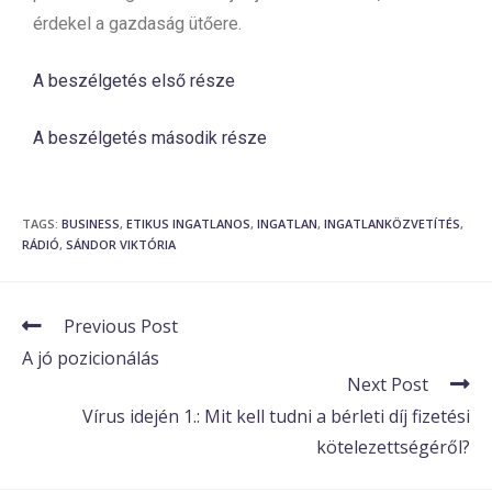
érdekel a gazdaság ütőere.
A beszélgetés első része
A beszélgetés második része
TAGS
:
BUSINESS
,
ETIKUS INGATLANOS
,
INGATLAN
,
INGATLANKÖZVETÍTÉS
,
RÁDIÓ
,
SÁNDOR VIKTÓRIA
Previous Post
A jó pozicionálás
Next Post
Vírus idején 1.: Mit kell tudni a bérleti díj fizetési
kötelezettségéről?