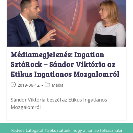
Médiamegjelenés: Ingatlan
SztáRock – Sándor Viktória az
Etikus Ingatlanos Mozgalomról
Post
Post
2019-06-12
Média
published:
category:
Sándor Viktória beszél az Etikus Ingatlanos
Mozgalomról.
Kedves Látogató! Tájékoztatunk, hogy a honlap felhasználói