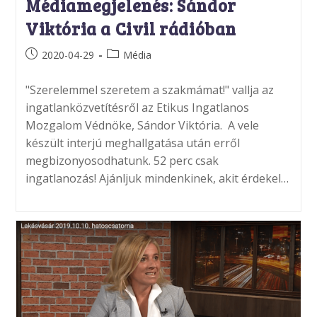
Médiamegjelenés: Sándor
Viktória a Civil rádióban
Post
Post
2020-04-29
Média
published:
category:
"Szerelemmel szeretem a szakmámat!" vallja az
ingatlanközvetítésről az Etikus Ingatlanos
Mozgalom Védnöke, Sándor Viktória. A vele
készült interjú meghallgatása után erről
megbizonyosodhatunk. 52 perc csak
ingatlanozás! Ajánljuk mindenkinek, akit érdekel…