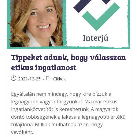
Tippeket adunk, hogy válasszon
etikus ingatlanost
Post
Post
2021-12-25
Cikkek
published:
category:
Egyáltalán nem mindegy, hogy kire bízzuk a
legnagyobb vagyontárgyunkat. Ma már etikus
ingatlanközvetítőt is kereshetünk. A magyarok
döntő többségének a lakása a legnagyobb értékű
tulajdona. Milliók múlhatnak azon, hogy
vevőként…