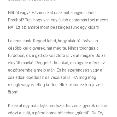
Nőből vagy? Házimunkát csak abbahagyni lehet!
Pasiból? Tuti, hogy van egy újabb csatornán foci meccs.
NA! Ez az, amiről most beszélgessünk egy kicsit!
Lelassultunk. Reggel lehet, hogy akár fél órával is
később kel a gyerek, hát még te. Nincs tolongás a
fürdőben, és a gadrob készlete is várat magára. Jó az
elnyűtt mackó. Reggeli? Jó sokat, ma úgyse mész az
edzőterembe a meló után. És ha szerencsés vagy a
családdal ebédelsz és vacsizol is. HA meg még
szingli vagy esetleg ketten éltek akkor ez kifejezett
öröm!
Kialakul egy más fajta rendszer hiszen a gyerek online
végzi a sulit, a párod home officeban „gürcöl”. De Te,