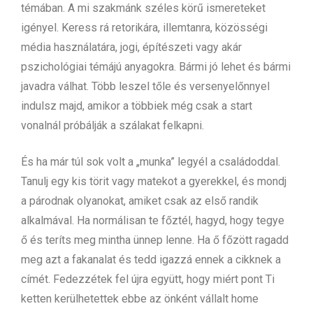
témában. A mi szakmánk széles körű ismereteket
igényel. Keress rá retorikára, illemtanra, közösségi
média használatára, jogi, építészeti vagy akár
pszichológiai témájú anyagokra. Bármi jó lehet és bármi
javadra válhat. Több leszel tőle és versenyelőnnyel
indulsz majd, amikor a többiek még csak a start
vonalnál próbálják a szálakat felkapni.
És ha már túl sok volt a „munka” legyél a családoddal.
Tanulj egy kis törit vagy matekot a gyerekkel, és mondj
a párodnak olyanokat, amiket csak az első randik
alkalmával. Ha normálisan te főztél, hagyd, hogy tegye
ő és teríts meg mintha ünnep lenne. Ha ő főzött ragadd
meg azt a fakanalat és tedd igazzá ennek a cikknek a
címét. Fedezzétek fel újra együtt, hogy miért pont Ti
ketten kerülhetettek ebbe az önként vállalt home