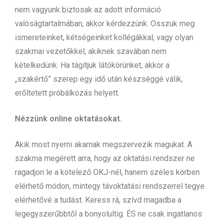
nem vagyunk biztosak az adott információ
valóságtartalmában, akkor kérdezzünk. Osszuk meg
ismereteinket, kétségeinket kollégákkal, vagy olyan
szakmai vezetőkkel, akiknek szavában nem
kételkedünk. Ha tágítjuk látókörünket, akkor a
„szakértő” szerep egy idő után készséggé válik,
erőltetett próbálkozás helyett.
Nézzünk online oktatásokat.
Akik most nyerni akarnak megszervezik magukat. A
szakma megérett arra, hogy az oktatási rendszer ne
ragadjon le a kötelező OKJ-nél, hanem széles körben
elérhető módon, mintegy távoktatási rendszerrel tegye
elérhetővé a tudást. Keress rá, szívd magadba a
legegyszerűbbtől a bonyolultig. ÉS ne csak ingatlanos