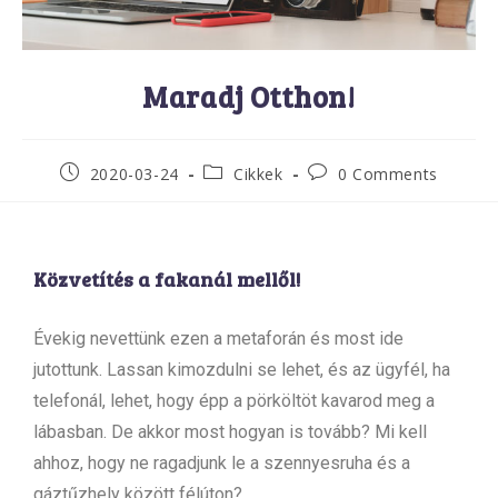
Maradj Otthon!
2020-03-24
Cikkek
0 Comments
Közvetítés a fakanál mellől!
Évekig nevettünk ezen a metaforán és most ide
jutottunk. Lassan kimozdulni se lehet, és az ügyfél, ha
telefonál, lehet, hogy épp a pörköltöt kavarod meg a
lábasban. De akkor most hogyan is tovább? Mi kell
ahhoz, hogy ne ragadjunk le a szennyesruha és a
gáztűzhely között félúton?