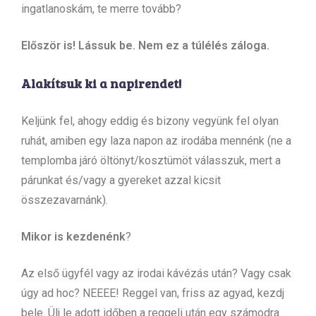
ingatlanoskám, te merre tovább?
Először is! Lássuk be. Nem ez a túlélés záloga.
Alakítsuk ki a napirendet!
Keljünk fel, ahogy eddig és bizony vegyünk fel olyan
ruhát, amiben egy laza napon az irodába mennénk (ne a
templomba járó öltönyt/kosztümöt válasszuk, mert a
párunkat és/vagy a gyereket azzal kicsit
összezavarnánk).
Mikor is kezdenénk
?
Az első ügyfél vagy az irodai kávézás után? Vagy csak
úgy ad hoc? NEEEE! Reggel van, friss az agyad, kezdj
bele. Ülj le adott időben a reggeli után egy számodra