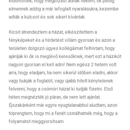
eldöntötték, hogy megbízást adnak nekem, ők pedig
elmennek addig a már lefoglalt nyaralásukra, kezembe
adták a kulcsot és sok sikert kívántak.
Kicsit átrendeztem a házat, elkészítettem a
fényképeket és a hirdetést villám gyorsan és azon a
területen dolgozó ügyes kollégáimat felhívtam, hogy
ajánlják ki ők is meglévő keresőknek, mert ezt a házikót
nagyon gyorsan el kell adni! Nem egész 2 hetem volt
arra, hogy eladjam, ha nem sikerül időben eladni, akkor
vagy bukják a foglalót, vagy újabb hitelt kénytelenek
felvenni, hogy a csömöri házat ki tudják fizetni. Első
héten megnézték jó páran, de nem lett ajánlat.
Éjszakánként már egyre nyugtalanabbul aludtam, azon
töprengtem, hogy mi a fenét csinálhatnék még, hogy a
folyamatot meggyorsítsam.