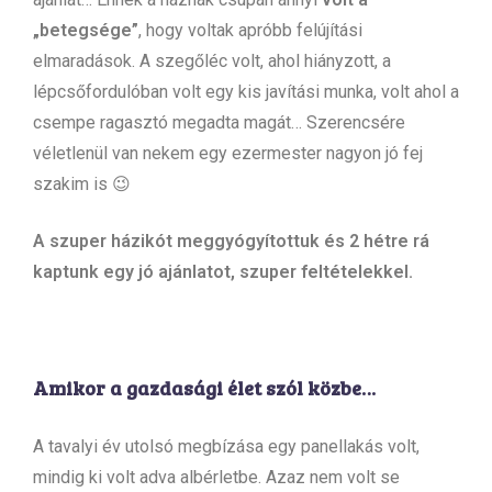
„betegsége”
, hogy voltak apróbb felújítási
elmaradások. A szegőléc volt, ahol hiányzott, a
lépcsőfordulóban volt egy kis javítási munka, volt ahol a
csempe ragasztó megadta magát… Szerencsére
véletlenül van nekem egy ezermester nagyon jó fej
szakim is 😉
A szuper házikót meggyógyítottuk és 2 hétre rá
kaptunk egy jó ajánlatot, szuper feltételekkel.
Amikor a gazdasági élet szól közbe…
A tavalyi év utolsó megbízása egy panellakás volt,
mindig ki volt adva albérletbe. Azaz nem volt se