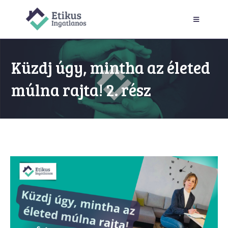
Küzdj úgy, mintha az életed
múlna rajta! 2. rész