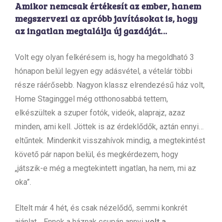
Amikor nemcsak értékesít az ember, hanem
megszervezi az apróbb javításokat is, hogy
az ingatlan megtalálja új gazdáját…
Volt egy olyan felkérésem is, hogy ha megoldható 3
hónapon belül legyen egy adásvétel, a vételár többi
része ráérősebb. Nagyon klassz elrendezésű ház volt,
Home Staginggel még otthonosabbá tettem,
elkészültek a szuper fotók, videók, alaprajz, azaz
minden, ami kell. Jöttek is az érdeklődők, aztán ennyi…
eltűntek. Mindenkit visszahívok mindig, a megtekintést
követő pár napon belül, és megkérdezem, hogy
„játszik-e még a megtekintett ingatlan, ha nem, mi az
oka”.
Eltelt már 4 hét, és csak nézelődő, semmi konkrét
ajánlat… Ennek a háznak csupán annyi
volt a