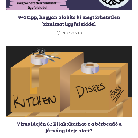
9+1 tipp, hogyan alakíts ki megtörhetetlen
bizalmat ügyfeleiddel
2024-07-10
Vírus idején 6.: Kilakoltathat-e a bérbeadó a
járvány ideje alatt?