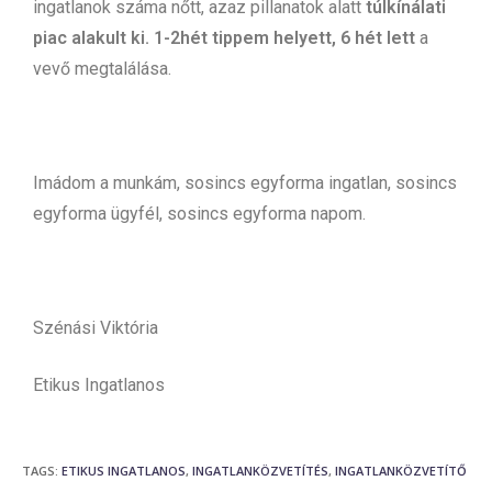
ingatlanok száma nőtt, azaz pillanatok alatt
túlkínálati
piac alakult ki. 1-2hét tippem helyett, 6 hét lett
a
vevő megtalálása.
Imádom a munkám, sosincs egyforma ingatlan, sosincs
egyforma ügyfél, sosincs egyforma napom.
Szénási Viktória
Etikus Ingatlanos
TAGS
:
ETIKUS INGATLANOS
,
INGATLANKÖZVETÍTÉS
,
INGATLANKÖZVETÍTŐ