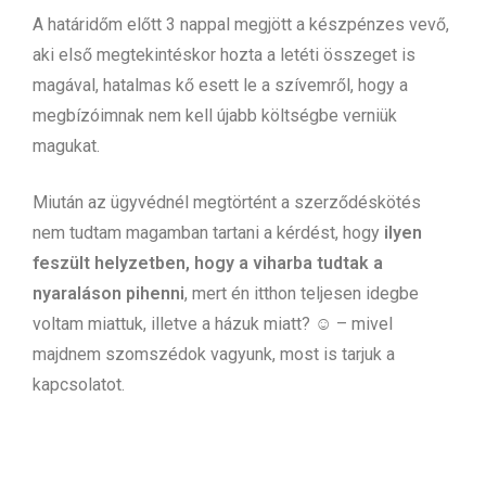
A határidőm előtt 3 nappal megjött a készpénzes vevő,
aki első megtekintéskor hozta a letéti összeget is
magával, hatalmas kő esett le a szívemről, hogy a
megbízóimnak nem kell újabb költségbe verniük
magukat.
Miután az ügyvédnél megtörtént a szerződéskötés
nem tudtam magamban tartani a kérdést, hogy
ilyen
feszült helyzetben, hogy a viharba tudtak a
nyaraláson pihenni
, mert én itthon teljesen idegbe
voltam miattuk, illetve a házuk miatt? ☺ – mivel
majdnem szomszédok vagyunk, most is tarjuk a
kapcsolatot.