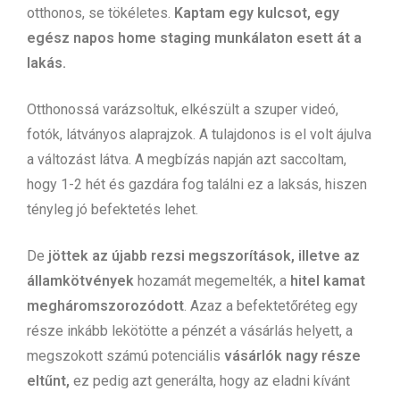
otthonos, se tökéletes.
Kaptam egy kulcsot, egy
egész napos home staging munkálaton esett át a
lakás.
Otthonossá varázsoltuk, elkészült a szuper videó,
fotók, látványos alaprajzok. A tulajdonos is el volt ájulva
a változást látva. A megbízás napján azt saccoltam,
hogy 1-2 hét és gazdára fog találni ez a laksás, hiszen
tényleg jó befektetés lehet.
De
jöttek az újabb rezsi megszorítások, illetve az
államkötvények
hozamát megemelték, a
hitel kamat
megháromszorozódott
. Azaz a befektetőréteg egy
része inkább lekötötte a pénzét a vásárlás helyett, a
megszokott számú potenciális
vásárlók nagy része
eltűnt,
ez pedig azt generálta, hogy az eladni kívánt