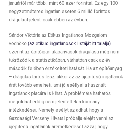
januártól már több, mint 60 ezer forinttal. Ez egy 100
négyzetméteres ingatlan esetén 6 millió forintos
drágulást jelent, csak ebben az évben.
Sándor Viktória az Etikus Ingatlanos Mozgalom
védnöke
(az etikus ingatlanosok listáját itt találja)
szerint az építőipari alapanyagok drágulása még nem
tükröződik a statisztikában, várhatóan csak az év
második felében érzékelteti hatását. Ha az építőanyag
– drágulás tartós lesz, akkor az az újépítésű ingatlanok
árát tovább emelheti, ami jó eséllyel a használt
ingatlanok piacára is kihat. A problémára hathatós
megoldást eddig nem jelentettek a kormány
intézkedései. Némely esélyt az adhat, hogy a
Gazdasági Verseny Hivatal próbálja elejét venni az
újépítésű ingatlanok áremelkedését azzal, hogy