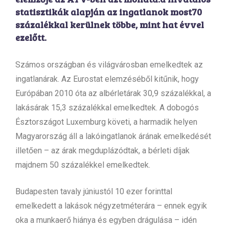
statisztikák alapján az ingatlanok most70
százalékkal kerülnek többe, mint hat évvel
ezelőtt.
Számos országban és világvárosban emelkedtek az
ingatlanárak. Az Eurostat elemzéséből kitűnik, hogy
Európában 2010 óta az albérletárak 30,9 százalékkal, a
lakásárak 15,3 százalékkal emelkedtek. A dobogós
Észtországot Luxemburg követi, a harmadik helyen
Magyarország áll a lakóingatlanok árának emelkedését
illetően – az árak megduplázódtak, a bérleti díjak
majdnem 50 százalékkel emelkedtek.
Budapesten tavaly júniustól 10 ezer forinttal
emelkedett a lakások négyzetméterára – ennek egyik
oka a munkaerő hiánya és egyben drágulása – idén