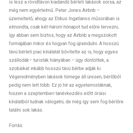
is lesz a rövidtávon kiadandó bérleti lakások sorsa, az
még nem egyértelmű. Peter Jones Airbnb –
üzemeltető, ahogy az Etikus Ingatlanos műsorában is
elmondta, csak két-három hónapot tud előre tervezni,
így abban sem biztos, hogy az Airbnb a megszokott
formájában mikor és hogyan fog újraindulni. A hosszú
távú bérleti piac kínálatát bővítette az is, hogy egyes
szállodák– turisták hiányában – úgy döntöttek, a
szobáikat inkább hosszú távú bérbe adják ki.
Végeredményben lakások tömege áll üresen, bérlőből
pedig nem lett több. Ez jó hír az egyetemistáknak,
hiszen a szeptemberi tanévkezdés előtt óriási
kínálatból tudnak válogatni, de még így sem fog bérlőre
találni sok lakás.
Forrás: