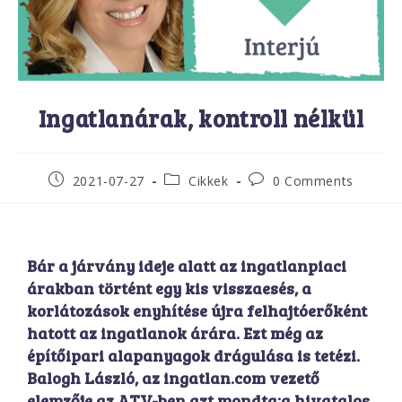
Ingatlanárak, kontroll nélkül
2021-07-27
Cikkek
0 Comments
Bár a járvány ideje alatt az ingatlanpiaci
árakban történt egy kis visszaesés, a
korlátozások enyhítése újra felhajtóerőként
hatott az ingatlanok árára. Ezt még az
építőipari alapanyagok drágulása is tetézi.
Balogh László, az ingatlan.com vezető
elemzője az ATV-ben azt mondta:a hivatalos