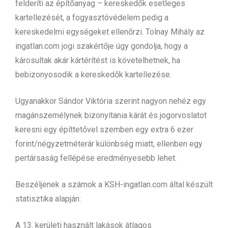
felderíti az építőanyag – kereskedők esetleges
kartellezését, a fogyasztóvédelem pedig a
kereskedelmi egységeket ellenőrzi. Tolnay Mihály az
ingatlan.com jogi szakértője úgy gondolja, hogy a
károsultak akár kártérítést is követelhetnek, ha
bebizonyosodik a kereskedők kartellezése.
Ugyanakkor Sándor Viktória szerint nagyon nehéz egy
magánszemélynek bizonyítania kárát és jogorvoslatot
keresni egy építtetővel szemben egy extra 6 ezer
forint/négyzetméterár különbség miatt, ellenben egy
pertársaság fellépése eredményesebb lehet.
Beszéljenek a számok a KSH-ingatlan.com által készült
statisztika alapján:
A 13. kerületi használt lakások átlagos