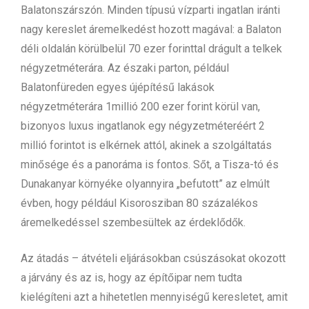
Balatonszárszón. Minden típusú vízparti ingatlan iránti
nagy kereslet áremelkedést hozott magával: a Balaton
déli oldalán körülbelül 70 ezer forinttal drágult a telkek
négyzetméterára. Az északi parton, például
Balatonfüreden egyes újépítésű lakások
négyzetméterára 1millió 200 ezer forint körül van,
bizonyos luxus ingatlanok egy négyzetméteréért 2
millió forintot is elkérnek attól, akinek a szolgáltatás
minősége és a panoráma is fontos. Sőt, a Tisza-tó és
Dunakanyar környéke olyannyira „befutott” az elmúlt
évben, hogy például Kisorosziban 80 százalékos
áremelkedéssel szembesültek az érdeklődők.
Az átadás – átvételi eljárásokban csúszásokat okozott
a járvány és az is, hogy az építőipar nem tudta
kielégíteni azt a hihetetlen mennyiségű keresletet, amit