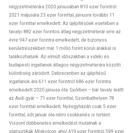
négyzetméterára 2020 júniusában 810 ezer forintról
2021 májusára 23 ezer forinttal, júniusra további 11
ezer forinttal emelkedett. Az újépítésűek esetében a
tavalyi 882 ezer forintos átlag négyzetméterár erre az
évre 947 ezer forintra emelkedett, de bizonyos
kerületrészekben már 1 millió forint körüli árakkal is
találkozhatunk. Az elmúlt időszakban a vidéki és
budapesti ingatlanok átlagos négyzetméterára közötti
különbség záródott. Debrecenben az újépítésű
ingatlanok ára 611 ezer forintról 686 ezer forintra
emelkedett 2020 júniusa óta. Győrben – bár tavaly leállt
az Audi gyár – 71 ezer forinttal, Szombathelyen 78
ezer forinttal emelkedett, Nyíregyházán csak 5 ezer
forinttal, sőt január óta némi csökkenés is történt.
Viszont döbbenetes emelkedést mutatnak a
statisztikák Miskolcon, ahol 419 ezer forintról 599 ezer