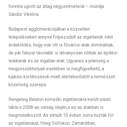
forintra ugrott az átlag négyzetméterár – mondja
Sándor Viktória.
Budapest agglomerációjában a közvetlen
településeken annyira fölpezsdült az ingatlanok iránt
érdeklődés, hogy már ott is fővárosi árak dominálnak,
de pár faluval távolabb is látványosan nőttek az építési
telekárak és az ingatlan árak. Ugyanez a jelenség a
megyeszékhelyek esetében is megfigyelhető, a
kijárási korlátozások miatt átértékelődött a természet
közeliség szerepe.
Rengeteg Balaton környéki ingatlanokra került eladó
tábla a 2008-as válság idején,s ez az árakban is
megmutatkozott. Az elmúlt 10 évben sorra húzták föl
az ingatlanokat, főleg Siófokon, Zamárdiban,