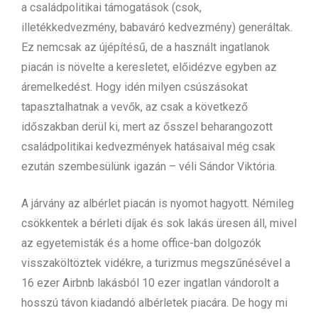
a családpolitikai támogatások (csok,
illetékkedvezmény, babaváró kedvezmény) generáltak.
Ez nemcsak az újépítésű, de a használt ingatlanok
piacán is növelte a keresletet, előidézve egyben az
áremelkedést. Hogy idén milyen csúszásokat
tapasztalhatnak a vevők, az csak a következő
időszakban derül ki, mert az ősszel beharangozott
családpolitikai kedvezmények hatásaival még csak
ezután szembesülünk igazán – véli Sándor Viktória.
A járvány az albérlet piacán is nyomot hagyott. Némileg
csökkentek a bérleti díjak és sok lakás üresen áll, mivel
az egyetemisták és a home office-ban dolgozók
visszaköltöztek vidékre, a turizmus megszűnésével a
16 ezer Airbnb lakásból 10 ezer ingatlan vándorolt a
hosszú távon kiadandó albérletek piacára. De hogy mi