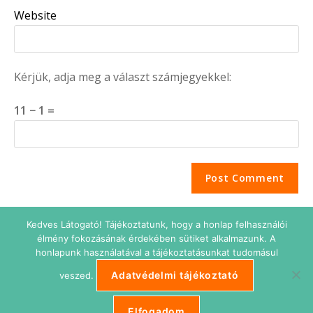
Website
Kérjük, adja meg a választ számjegyekkel:
11 − 1 =
Kedves Látogató! Tájékoztatunk, hogy a honlap felhasználói
élmény fokozásának érdekében sütiket alkalmazunk. A
honlapunk használatával a tájékoztatásunkat tudomásul
Adatvédelmi tájékoztató
veszed.
Adatkezelési tájékoztató
Impresszum
Süti beállítások
ETIKUS Belépés
Elfogadom