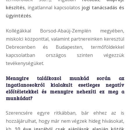
készítés
, ingatlannal kapcsolatos
jogi tanácsadás és
ügyintézés
.
Kollégákkal Borsod-Abaúj-Zemplén megyében,
miskolci központtal, valamint partnereinken keresztül
Debrecenben és Budapesten, termőföldekkel
kapcsolatban országos szinten végezzük
tevékenységüket.
Mennyire találkozol
munkád során az
ingatlanosokról kialakult esetleges negatív
előítéletekkel és mennyire nehezíti ez meg a
munkádat?
Szerencsére egyre ritkábban, bár ehhez az is
hozzájárulhat, hogy már nem végzek hideg hívásokat,
kb.
10 éve igazából csak ajánlások alapján kötök