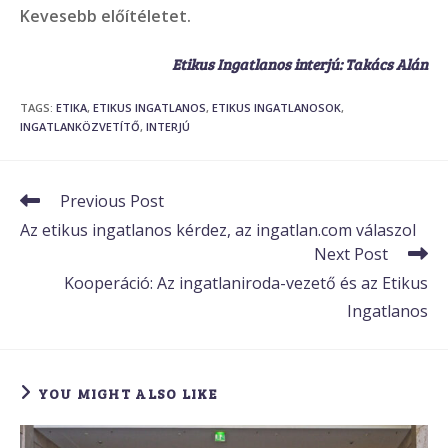
Kevesebb előítéletet.
Etikus Ingatlanos interjú: Takács Alán
TAGS
:
ETIKA
,
ETIKUS INGATLANOS
,
ETIKUS INGATLANOSOK
,
INGATLANKÖZVETÍTŐ
,
INTERJÚ
Read
Previous Post
more
Az etikus ingatlanos kérdez, az ingatlan.com válaszol
articles
Next Post
Kooperáció: Az ingatlaniroda-vezető és az Etikus
Ingatlanos
YOU MIGHT ALSO LIKE