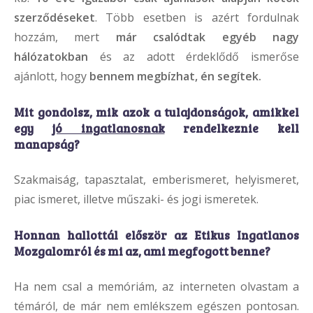
szerződéseket
. Több esetben is azért fordulnak
hozzám, mert
már csalódtak egyéb nagy
hálózatokban
és az adott érdeklődő ismerőse
ajánlott, hogy
bennem megbízhat, én segítek.
Mit gondolsz, mik azok a tulajdonságok, amikkel
egy
jó ingatlanosnak
rendelkeznie kell
manapság?
Szakmaiság, tapasztalat, emberismeret, helyismeret,
piac ismeret, illetve műszaki- és jogi ismeretek.
Honnan hallottál
először az Etikus Ingatlanos
Mozgalomról és mi az, ami megfogott benne?
Ha nem csal a memóriám, az interneten olvastam a
témáról, de már nem emlékszem egészen pontosan.