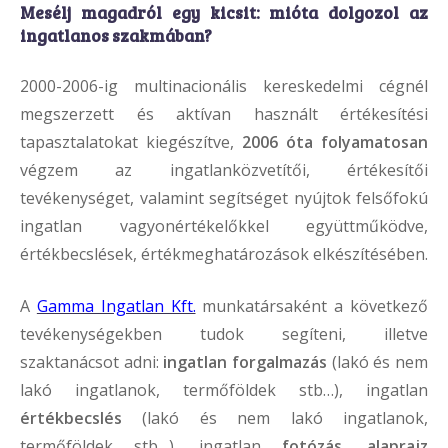
Mesélj magadról egy kicsit: mióta dolgozol az
ingatlanos szakmában?
2000-2006-ig multinacionális kereskedelmi cégnél
megszerzett és aktívan használt értékesítési
tapasztalatokat kiegészítve,
2006 óta folyamatosan
végzem az ingatlanközvetítői, értékesítői
tevékenységet, valamint segítséget nyújtok felsőfokú
ingatlan vagyonértékelőkkel együttműködve,
értékbecslések, értékmeghatározások elkészítésében.
A
Gamma Ingatlan Kft.
munkatársaként a következő
tevékenységekben tudok segíteni, illetve
szaktanácsot adni:
ingatlan forgalmazás
(lakó és nem
lakó ingatlanok, termőföldek stb…), ingatlan
értékbecslés
(lakó és nem lakó ingatlanok,
termőföldek stb…), ingatlan
fotózás
,
alaprajz