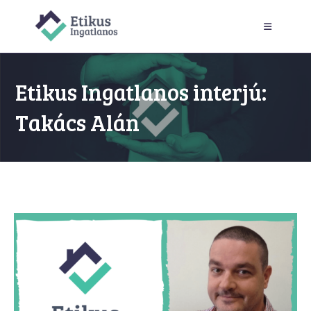
Skip
to
content
Etikus Ingatlanos interjú:
Takács Alán