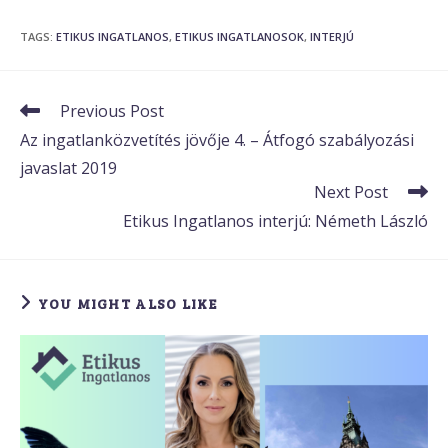
TAGS
:
ETIKUS INGATLANOS
,
ETIKUS INGATLANOSOK
,
INTERJÚ
Read
Previous Post
more
Az ingatlanközvetítés jövője 4. – Átfogó szabályozási
articles
javaslat 2019
Next Post
Etikus Ingatlanos interjú: Németh László
YOU MIGHT ALSO LIKE