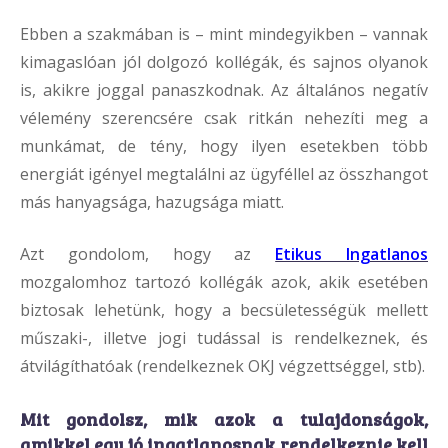
Ebben a szakmában is – mint mindegyikben – vannak
kimagaslóan jól dolgozó kollégák, és sajnos olyanok
is, akikre joggal panaszkodnak. Az általános negatív
vélemény szerencsére csak ritkán nehezíti meg a
munkámat, de tény, hogy ilyen esetekben több
energiát igényel megtalálni az ügyféllel az összhangot
más hanyagsága, hazugsága miatt.
Azt gondolom, hogy az
Etikus Ingatlanos
mozgalomhoz tartozó kollégák azok, akik esetében
biztosak lehetünk, hogy a becsületességük mellett
műszaki-, illetve jogi tudással is rendelkeznek, és
átvilágíthatóak (rendelkeznek OKJ végzettséggel, stb).
Mit gondolsz, mik azok a tulajdonságok,
amikkel egy jó ingatlanosnak rendelkeznie kell