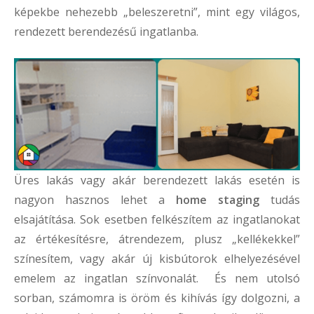
képekbe nehezebb „beleszeretni”, mint egy világos,
rendezett berendezésű ingatlanba.
Üres lakás vagy akár berendezett lakás esetén is
nagyon hasznos lehet a
home staging
tudás
elsajátítása. Sok esetben felkészítem az ingatlanokat
az értékesítésre, átrendezem, plusz „kellékekkel”
színesítem, vagy akár új kisbútorok elhelyezésével
emelem az ingatlan színvonalát. És nem utolsó
sorban, számomra is öröm és kihívás így dolgozni, a