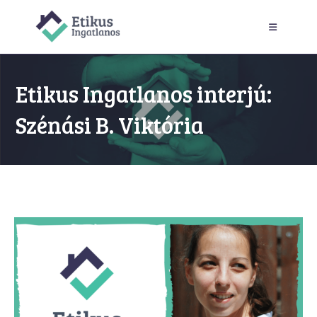
Skip
to
content
Etikus Ingatlanos interjú:
Szénási B. Viktória