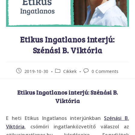
Etikus Ingatlanos interjú:
Szénási B. Viktória
Post
Post
Post
2019-10-30
Cikkek
0 Comments
published:
category:
comments:
Etikus Ingatlanos interjú: Szénási B.
Viktória
E heti Etikus Ingatlanos interjúnkban
Szénási B.
Viktória
, csömöri ingatlanközvetítő válaszol az
etikusingatlanos.hu kérdéseire. Fogadjátok